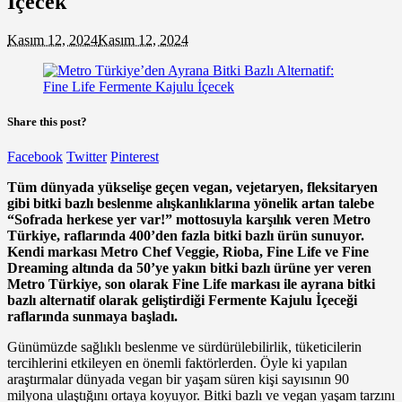
İçecek
Kasım 12, 2024
Kasım 12, 2024
Share this post?
Facebook
Twitter
Pinterest
Tüm dünyada yükselişe geçen vegan, vejetaryen, fleksitaryen
gibi bitki bazlı beslenme alışkanlıklarına yönelik artan talebe
“Sofrada herkese yer var!” mottosuyla karşılık veren Metro
Türkiye, raflarında 400’den fazla bitki bazlı ürün sunuyor.
Kendi markası Metro Chef Veggie, Rioba, Fine Life ve Fine
Dreaming altında da 50’ye yakın bitki bazlı ürüne yer veren
Metro Türkiye, son olarak Fine Life markası ile ayrana bitki
bazlı alternatif olarak geliştirdiği Fermente Kajulu İçeceği
raflarında sunmaya başladı.
Günümüzde sağlıklı beslenme ve sürdürülebilirlik, tüketicilerin
tercihlerini etkileyen en önemli faktörlerden. Öyle ki yapılan
araştırmalar dünyada vegan bir yaşam süren kişi sayısının 90
milyona ulaştığını ortaya koyuyor. Bitki bazlı ve vegan yaşam tarzını