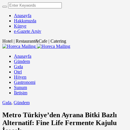
Anasayfa
Hakkımızda
Künye
e-Gazete Arşiv
Hotel | Restaurant&Cafe | Catering
Anasayfa
Gündem
Gıda
Otel
Hijyen
Gastronomi
Sunum
İletişim
Gıda
,
Gündem
Metro Türkiye’den Ayrana Bitki Bazlı
Alternatif: Fine Life Fermente Kajulu