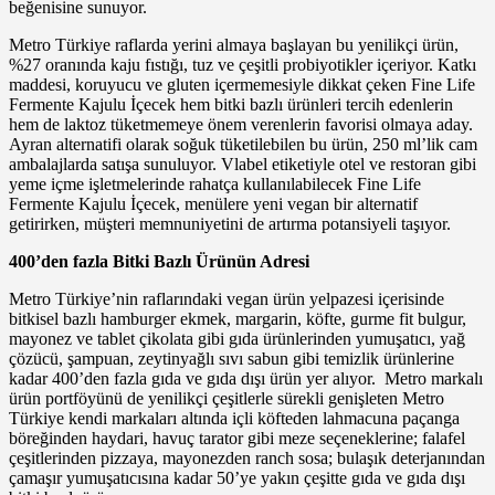
beğenisine sunuyor.
Metro Türkiye raflarda yerini almaya başlayan bu yenilikçi ürün,
%27 oranında kaju fıstığı, tuz ve çeşitli probiyotikler içeriyor. Katkı
maddesi, koruyucu ve gluten içermemesiyle dikkat çeken Fine Life
Fermente Kajulu İçecek hem bitki bazlı ürünleri tercih edenlerin
hem de laktoz tüketmemeye önem verenlerin favorisi olmaya aday.
Ayran alternatifi olarak soğuk tüketilebilen bu ürün, 250 ml’lik cam
ambalajlarda satışa sunuluyor. Vlabel etiketiyle otel ve restoran gibi
yeme içme işletmelerinde rahatça kullanılabilecek Fine Life
Fermente Kajulu İçecek, menülere yeni vegan bir alternatif
getirirken, müşteri memnuniyetini de artırma potansiyeli taşıyor.
400’den fazla Bitki Bazlı Ürünün Adresi
Metro Türkiye’nin raflarındaki vegan ürün yelpazesi içerisinde
bitkisel bazlı hamburger ekmek, margarin, köfte, gurme fit bulgur,
mayonez ve tablet çikolata gibi gıda ürünlerinden yumuşatıcı, yağ
çözücü, şampuan, zeytinyağlı sıvı sabun gibi temizlik ürünlerine
kadar 400’den fazla gıda ve gıda dışı ürün yer alıyor. Metro markalı
ürün portföyünü de yenilikçi çeşitlerle sürekli genişleten Metro
Türkiye kendi markaları altında içli köfteden lahmacuna paçanga
böreğinden haydari, havuç tarator gibi meze seçeneklerine; falafel
çeşitlerinden pizzaya, mayonezden ranch sosa; bulaşık deterjanından
çamaşır yumuşatıcısına kadar 50’ye yakın çeşitte gıda ve gıda dışı