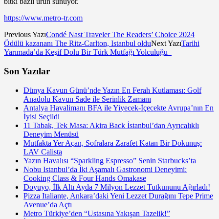
bitki bazlı ürün sunuyor.
https://www.metro-tr.com
Previous Yazı
Condé Nast Traveler The Readers’ Choice 2024
Ödülü kazananı The Ritz-Carlton, Istanbul oldu
Next Yazı
Tarihi
Yarımada’da Keşif Dolu Bir Türk Mutfağı Yolculuğu
Son Yazılar
Dünya Kavun Günü’nde Yazın En Ferah Kutlaması: Golf
Anadolu Kavun Sade ile Serinlik Zamanı
Antalya Havalimanı BFA ile Yiyecek-İçecekte Avrupa’nın En
İyisi Seçildi
11 Tabak, Tek Masa: Akira Back İstanbul’dan Ayrıcalıklı
Deneyim Menüsü
Mutfakta Yer Açan, Sofralara Zarafet Katan Bir Dokunuş:
LAV Calista
Yazın Havalısı “Sparkling Espresso” Senin Starbucks’ta
Nobu Istanbul’da İki Aşamalı Gastronomi Deneyimi:
Cooking Class & Four Hands Omakase
Doyuyo, İlk Altı Ayda 7 Milyon Lezzet Tutkununu Ağırladı!
Pizza Italiante, Ankara’daki Yeni Lezzet Durağını Tepe Prime
Avenue’da Açtı
Metro Türkiye’den “Ustasına Yakışan Tazelik!”