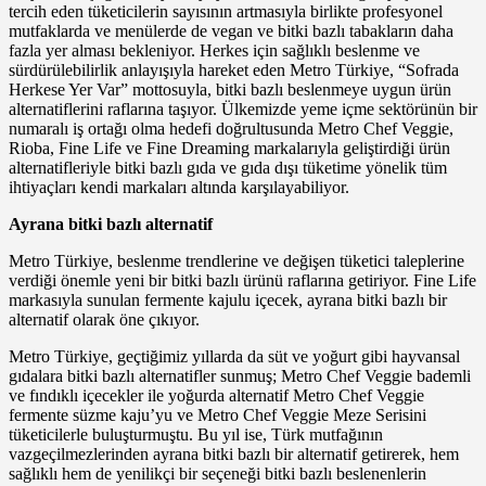
tercih eden tüketicilerin sayısının artmasıyla birlikte profesyonel
mutfaklarda ve menülerde de vegan ve bitki bazlı tabakların daha
fazla yer alması bekleniyor. Herkes için sağlıklı beslenme ve
sürdürülebilirlik anlayışıyla hareket eden Metro Türkiye, “Sofrada
Herkese Yer Var” mottosuyla, bitki bazlı beslenmeye uygun ürün
alternatiflerini raflarına taşıyor. Ülkemizde yeme içme sektörünün bir
numaralı iş ortağı olma hedefi doğrultusunda Metro Chef Veggie,
Rioba, Fine Life ve Fine Dreaming markalarıyla geliştirdiği ürün
alternatifleriyle bitki bazlı gıda ve gıda dışı tüketime yönelik tüm
ihtiyaçları kendi markaları altında karşılayabiliyor.
Ayrana bitki bazlı alternatif
Metro Türkiye, beslenme trendlerine ve değişen tüketici taleplerine
verdiği önemle yeni bir bitki bazlı ürünü raflarına getiriyor. Fine Life
markasıyla sunulan fermente kajulu içecek, ayrana bitki bazlı bir
alternatif olarak öne çıkıyor.
Metro Türkiye, geçtiğimiz yıllarda da süt ve yoğurt gibi hayvansal
gıdalara bitki bazlı alternatifler sunmuş; Metro Chef Veggie bademli
ve fındıklı içecekler ile yoğurda alternatif Metro Chef Veggie
fermente süzme kaju’yu ve Metro Chef Veggie Meze Serisini
tüketicilerle buluşturmuştu. Bu yıl ise, Türk mutfağının
vazgeçilmezlerinden ayrana bitki bazlı bir alternatif getirerek, hem
sağlıklı hem de yenilikçi bir seçeneği bitki bazlı beslenenlerin