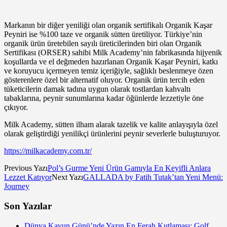
Markanın bir diğer yeniliği olan organik sertifikalı Organik Kaşar
Peyniri ise %100 taze ve organik sütten üretiliyor. Türkiye’nin
organik ürün üretebilen sayılı üreticilerinden biri olan Organik
Sertifikası (ORSER) sahibi Milk Academy’nin fabrikasında hijyenik
koşullarda ve el değmeden hazırlanan Organik Kaşar Peyniri, katkı
ve koruyucu içermeyen temiz içeriğiyle, sağlıklı beslenmeye özen
gösterenlere özel bir alternatif oluyor. Organik ürün tercih eden
tüketicilerin damak tadına uygun olarak tostlardan kahvaltı
tabaklarına, peynir sunumlarına kadar öğünlerde lezzetiyle öne
çıkıyor.
Milk Academy, sütten ilham alarak tazelik ve kalite anlayışıyla özel
olarak geliştirdiği yenilikçi ürünlerini peynir severlerle buluşturuyor.
https://milkacademy.com.tr/
Previous Yazı
Pol’s Gurme Yeni Ürün Gamıyla En Keyifli Anlara
Lezzet Katıyor
Next Yazı
GALLADA by Fatih Tutak’tan Yeni Menü:
Journey
Son Yazılar
Dünya Kavun Günü’nde Yazın En Ferah Kutlaması: Golf