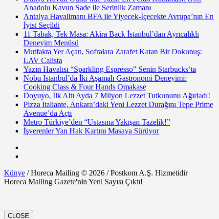
Anadolu Kavun Sade ile Serinlik Zamanı
Antalya Havalimanı BFA ile Yiyecek-İçecekte Avrupa’nın En
İyisi Seçildi
11 Tabak, Tek Masa: Akira Back İstanbul’dan Ayrıcalıklı
Deneyim Menüsü
Mutfakta Yer Açan, Sofralara Zarafet Katan Bir Dokunuş:
LAV Calista
Yazın Havalısı “Sparkling Espresso” Senin Starbucks’ta
Nobu Istanbul’da İki Aşamalı Gastronomi Deneyimi:
Cooking Class & Four Hands Omakase
Doyuyo, İlk Altı Ayda 7 Milyon Lezzet Tutkununu Ağırladı!
Pizza Italiante, Ankara’daki Yeni Lezzet Durağını Tepe Prime
Avenue’da Açtı
Metro Türkiye’den “Ustasına Yakışan Tazelik!”
İşverenler Yan Hak Kartını Masaya Sürüyor
Künye
/ Horeca Mailing © 2026 / Postkom A.Ş. Hizmetidir
Horeca Mailing Gazete'nin Yeni Sayısı Çıktı!
CLOSE