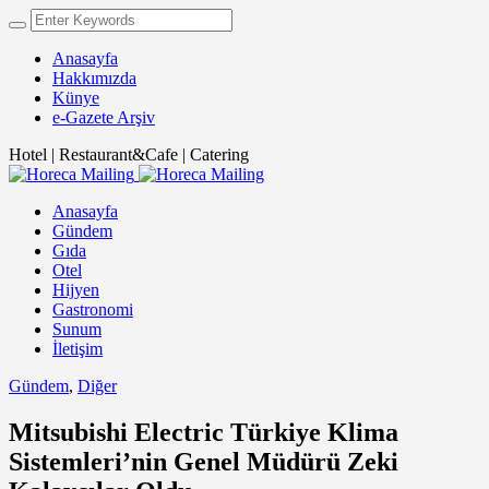
Anasayfa
Hakkımızda
Künye
e-Gazete Arşiv
Hotel | Restaurant&Cafe | Catering
Anasayfa
Gündem
Gıda
Otel
Hijyen
Gastronomi
Sunum
İletişim
Gündem
,
Diğer
Mitsubishi Electric Türkiye Klima
Sistemleri’nin Genel Müdürü Zeki