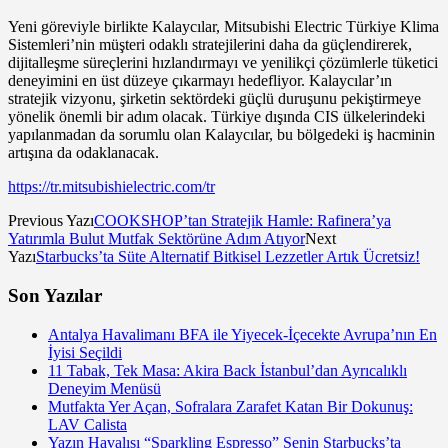
Yeni göreviyle birlikte Kalaycılar, Mitsubishi Electric Türkiye Klima
Sistemleri’nin müşteri odaklı stratejilerini daha da güçlendirerek,
dijitalleşme süreçlerini hızlandırmayı ve yenilikçi çözümlerle tüketici
deneyimini en üst düzeye çıkarmayı hedefliyor. Kalaycılar’ın
stratejik vizyonu, şirketin sektördeki güçlü duruşunu pekiştirmeye
yönelik önemli bir adım olacak. Türkiye dışında CIS ülkelerindeki
yapılanmadan da sorumlu olan Kalaycılar, bu bölgedeki iş hacminin
artışına da odaklanacak.
https://tr.mitsubishielectric.com/tr
Previous Yazı
COOKSHOP’tan Stratejik Hamle: Rafinera’ya
Yatırımla Bulut Mutfak Sektörüne Adım Atıyor
Next
Yazı
Starbucks’ta Süte Alternatif Bitkisel Lezzetler Artık Ücretsiz!
Son Yazılar
Antalya Havalimanı BFA ile Yiyecek-İçecekte Avrupa’nın En
İyisi Seçildi
11 Tabak, Tek Masa: Akira Back İstanbul’dan Ayrıcalıklı
Deneyim Menüsü
Mutfakta Yer Açan, Sofralara Zarafet Katan Bir Dokunuş:
LAV Calista
Yazın Havalısı “Sparkling Espresso” Senin Starbucks’ta