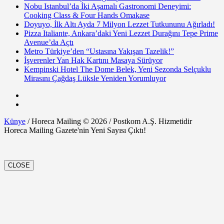
Nobu Istanbul’da İki Aşamalı Gastronomi Deneyimi:
Cooking Class & Four Hands Omakase
Doyuyo, İlk Altı Ayda 7 Milyon Lezzet Tutkununu Ağırladı!
Pizza Italiante, Ankara’daki Yeni Lezzet Durağını Tepe Prime
Avenue’da Açtı
Metro Türkiye’den “Ustasına Yakışan Tazelik!”
İşverenler Yan Hak Kartını Masaya Sürüyor
Kempinski Hotel The Dome Belek, Yeni Sezonda Selçuklu
Mirasını Çağdaş Lüksle Yeniden Yorumluyor
Künye
/ Horeca Mailing © 2026 / Postkom A.Ş. Hizmetidir
Horeca Mailing Gazete'nin Yeni Sayısı Çıktı!
CLOSE