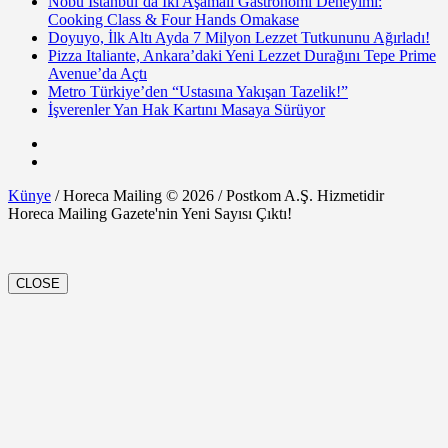
Nobu Istanbul’da İki Aşamalı Gastronomi Deneyimi:
Cooking Class & Four Hands Omakase
Doyuyo, İlk Altı Ayda 7 Milyon Lezzet Tutkununu Ağırladı!
Pizza Italiante, Ankara’daki Yeni Lezzet Durağını Tepe Prime
Avenue’da Açtı
Metro Türkiye’den “Ustasına Yakışan Tazelik!”
İşverenler Yan Hak Kartını Masaya Sürüyor
Künye
/ Horeca Mailing © 2026 / Postkom A.Ş. Hizmetidir
Horeca Mailing Gazete'nin Yeni Sayısı Çıktı!
CLOSE