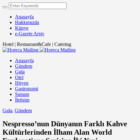
Anasayfa
Hakkımızda
Künye
e-Gazete Arşiv
Hotel | Restaurant&Cafe | Catering
Anasayfa
Gündem
Gıda
Otel
Hijyen
Gastronomi
Sunum
İletişim
Gıda
,
Gündem
Nespresso’nun Dünyanın Farklı Kahve
Kültürlerinden İlham Alan World