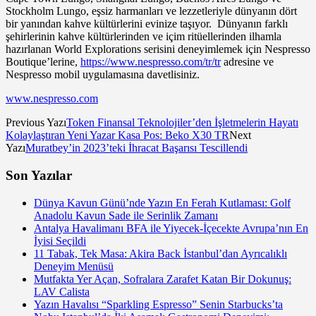
Stockholm Lungo, eşsiz harmanları ve lezzetleriyle dünyanın dört
bir yanından kahve kültürlerini evinize taşıyor. Dünyanın farklı
şehirlerinin kahve kültürlerinden ve içim ritüellerinden ilhamla
hazırlanan World Explorations serisini deneyimlemek için Nespresso
Boutique’lerine,
https://www.nespresso.com/tr/tr
adresine ve
Nespresso mobil uygulamasına davetlisiniz.
www.nespresso.com
Previous Yazı
Token Finansal Teknolojiler’den İşletmelerin Hayatı
Kolaylaştıran Yeni Yazar Kasa Pos: Beko X30 TR
Next
Yazı
Muratbey’in 2023’teki İhracat Başarısı Tescillendi
Son Yazılar
Dünya Kavun Günü’nde Yazın En Ferah Kutlaması: Golf
Anadolu Kavun Sade ile Serinlik Zamanı
Antalya Havalimanı BFA ile Yiyecek-İçecekte Avrupa’nın En
İyisi Seçildi
11 Tabak, Tek Masa: Akira Back İstanbul’dan Ayrıcalıklı
Deneyim Menüsü
Mutfakta Yer Açan, Sofralara Zarafet Katan Bir Dokunuş:
LAV Calista
Yazın Havalısı “Sparkling Espresso” Senin Starbucks’ta