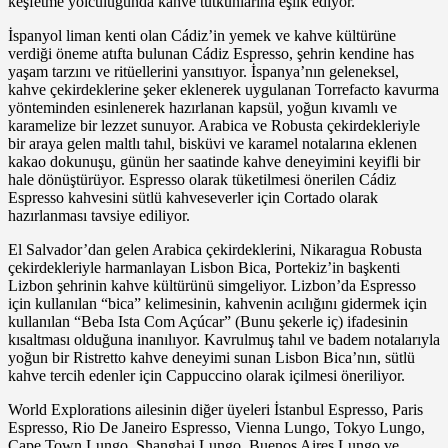
keşfetme yolculuğunda kahve tutkunlarına eşlik ediyor.
İspanyol liman kenti olan Cádiz’in yemek ve kahve kültürüne
verdiği öneme atıfta bulunan Cádiz Espresso, şehrin kendine has
yaşam tarzını ve ritüellerini yansıtıyor. İspanya’nın geleneksel,
kahve çekirdeklerine şeker eklenerek uygulanan Torrefacto kavurma
yönteminden esinlenerek hazırlanan kapsül, yoğun kıvamlı ve
karamelize bir lezzet sunuyor. Arabica ve Robusta çekirdekleriyle
bir araya gelen maltlı tahıl, bisküvi ve karamel notalarına eklenen
kakao dokunuşu, günün her saatinde kahve deneyimini keyifli bir
hale dönüştürüyor. Espresso olarak tüketilmesi önerilen Cádiz
Espresso kahvesini sütlü kahveseverler için Cortado olarak
hazırlanması tavsiye ediliyor.
El Salvador’dan gelen Arabica çekirdeklerini, Nikaragua Robusta
çekirdekleriyle harmanlayan
Lisbon Bica, Portekiz’in başkenti
Lizbon şehrinin kahve kültürünü simgeliyor. Lizbon’da Espresso
için kullanılan “bica” kelimesinin, kahvenin acılığını gidermek için
kullanılan “Beba Ista Com Açúcar” (Bunu şekerle iç) ifadesinin
kısaltması olduğuna inanılıyor. Kavrulmuş tahıl ve badem notalarıyla
yoğun bir Ristretto kahve deneyimi sunan Lisbon
Bica’nın, sütlü
kahve tercih edenler için Cappuccino olarak içilmesi öneriliyor.
World Explorations ailesinin diğer üyeleri İstanbul Espresso, Paris
Espresso, Rio De Janeiro Espresso, Vienna Lungo, Tokyo Lungo,
Cape Town Lungo, Shanghai Lungo, Buenos Aires Lungo ve