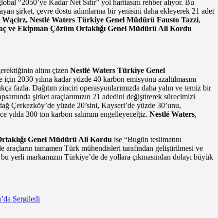
global “2050’ye Kadar Net Sıfır” yol haritasını rehber alıyor. Bu
ayan şirket, çevre dostu adımlarına bir yenisini daha ekleyerek 21 adet
 Wącirz,
Nestlé Waters Türkiye Genel Müdürü Fausto Tazzi
,
raç ve Ekipman Çözüm Ortaklığı Genel Müdürü Ali Kordu
erektiğinin altını çizen
Nestlé Waters Türkiye Genel
ele için 2030 yılına kadar yüzde 40 karbon emisyonu azaltılmasını
dukça fazla. Dağıtım zinciri operasyonlarımızda daha yalın ve temiz bir
apsamında şirket araçlarımızın 21 adedini değiştirerek sürecimizi
irdağ Çerkezköy’de yüzde 20’sini, Kayseri’de yüzde 30’unu,
ce yılda 300 ton karbon salımını engelleyeceğiz.
Nestlé Waters
,
rtaklığı Genel Müdürü Ali Kordu
ise
“Bugün teslimatını
de araçların tamamen Türk mühendisleri tarafından geliştirilmesi ve
n bu yerli markamızın Türkiye’de de yollara çıkmasından dolayı büyük
’da Sergiledi