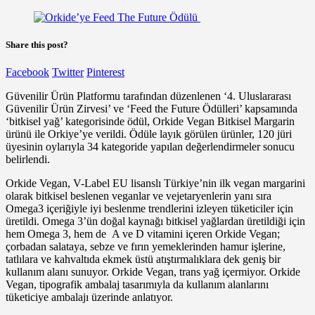
Share this post?
Facebook
Twitter
Pinterest
Güvenilir Ürün Platformu tarafından düzenlenen ‘4. Uluslararası
Güvenilir Ürün Zirvesi’ ve ‘Feed the Future Ödülleri’ kapsamında
‘bitkisel yağ’ kategorisinde ödül, Orkide Vegan Bitkisel Margarin
ürünü ile Orkiye’ye verildi. Ödüle layık görülen ürünler, 120 jüri
üyesinin oylarıyla 34 kategoride yapılan değerlendirmeler sonucu
belirlendi.
Orkide Vegan, V-Label EU lisanslı Türkiye’nin ilk vegan margarini
olarak bitkisel beslenen veganlar ve vejetaryenlerin yanı sıra
Omega3 içeriğiyle iyi beslenme trendlerini izleyen tüketiciler için
üretildi. Omega 3’ün doğal kaynağı bitkisel yağlardan üretildiği için
hem Omega 3, hem de A ve D vitamini içeren Orkide Vegan;
çorbadan salataya, sebze ve fırın yemeklerinden hamur işlerine,
tatlılara ve kahvaltıda ekmek üstü atıştırmalıklara dek geniş bir
kullanım alanı sunuyor. Orkide Vegan, trans yağ içermiyor. Orkide
Vegan, tipografik ambalaj tasarımıyla da kullanım alanlarını
tüketiciye ambalajı üzerinde anlatıyor.