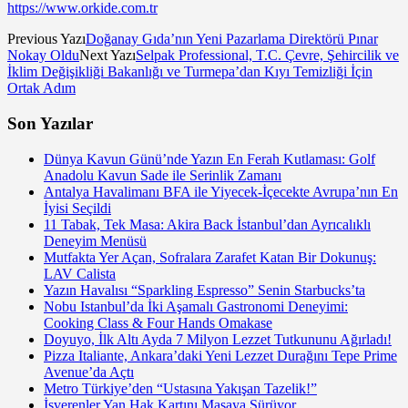
https://www.orkide.com.tr
Previous Yazı
Doğanay Gıda’nın Yeni Pazarlama Direktörü Pınar
Nokay Oldu
Next Yazı
Selpak Professional, T.C. Çevre, Şehircilik ve
İklim Değişikliği Bakanlığı ve Turmepa’dan Kıyı Temizliği İçin
Ortak Adım
Son Yazılar
Dünya Kavun Günü’nde Yazın En Ferah Kutlaması: Golf
Anadolu Kavun Sade ile Serinlik Zamanı
Antalya Havalimanı BFA ile Yiyecek-İçecekte Avrupa’nın En
İyisi Seçildi
11 Tabak, Tek Masa: Akira Back İstanbul’dan Ayrıcalıklı
Deneyim Menüsü
Mutfakta Yer Açan, Sofralara Zarafet Katan Bir Dokunuş:
LAV Calista
Yazın Havalısı “Sparkling Espresso” Senin Starbucks’ta
Nobu Istanbul’da İki Aşamalı Gastronomi Deneyimi:
Cooking Class & Four Hands Omakase
Doyuyo, İlk Altı Ayda 7 Milyon Lezzet Tutkununu Ağırladı!
Pizza Italiante, Ankara’daki Yeni Lezzet Durağını Tepe Prime
Avenue’da Açtı
Metro Türkiye’den “Ustasına Yakışan Tazelik!”
İşverenler Yan Hak Kartını Masaya Sürüyor