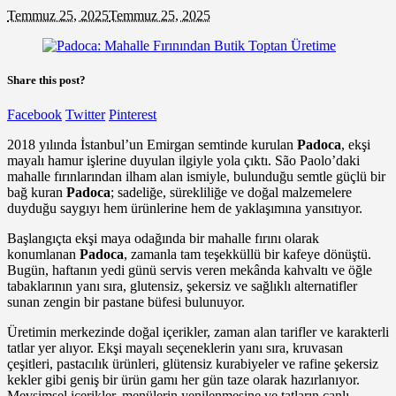
Temmuz 25, 2025
Temmuz 25, 2025
Share this post?
Facebook
Twitter
Pinterest
2018 yılında İstanbul’un Emirgan semtinde kurulan
Padoca
, ekşi
mayalı hamur işlerine duyulan ilgiyle yola çıktı. São Paolo’daki
mahalle fırınlarından ilham alan ismiyle, bulunduğu semtle güçlü bir
bağ kuran
Padoca
; sadeliğe, sürekliliğe ve doğal malzemelere
duyduğu saygıyı hem ürünlerine hem de yaklaşımına yansıtıyor.
Başlangıçta ekşi maya odağında bir mahalle fırını olarak
konumlanan
Padoca
, zamanla tam teşekküllü bir kafeye dönüştü.
Bugün, haftanın yedi günü servis veren mekânda kahvaltı ve öğle
tabaklarının yanı sıra, glutensiz, şekersiz ve sağlıklı alternatifler
sunan zengin bir pastane büfesi bulunuyor.
Üretimin merkezinde doğal içerikler, zaman alan tarifler ve karakterli
tatlar yer alıyor. Ekşi mayalı seçeneklerin yanı sıra, kruvasan
çeşitleri, pastacılık ürünleri, glütensiz kurabiyeler ve rafine şekersiz
kekler gibi geniş bir ürün gamı her gün taze olarak hazırlanıyor.
Mevsimsel içerikler, menülerin yenilenmesine ve tatların canlı