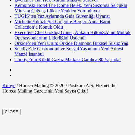
Kempinski Hotel The Dome Belek, Yeni Sezonda Selçuklu
Mirasını Çağdaş Lüksle Yeniden Yorumluyor
TÜGİS’ten Yaz Aylarında Gıda Güvenliği Uyarısı
Michelin Yıldızlı Şef Grégoire Berger, Anda Barut
Collection’a Konuk Oldu
Executive Chef Göktuğ Güner, Ankara HiltonSA’nın Mutfak
Operasyonlarının Liderliğini Üstlendi
Orkide’den Yeni Ürün: Orkide Diamond Bitkisel Susuz Yağ
Suadiye’de Gastronomi ve Sosyal Yaşamının Yeni Adresi
Manzé İstanbul
Türkiye’nin Köklü Gazoz Markası Çamlıca 80 Yaşında!
Künye
/ Horeca Mailing © 2026 / Postkom A.Ş. Hizmetidir
Horeca Mailing Gazete'nin Yeni Sayısı Çıktı!
CLOSE