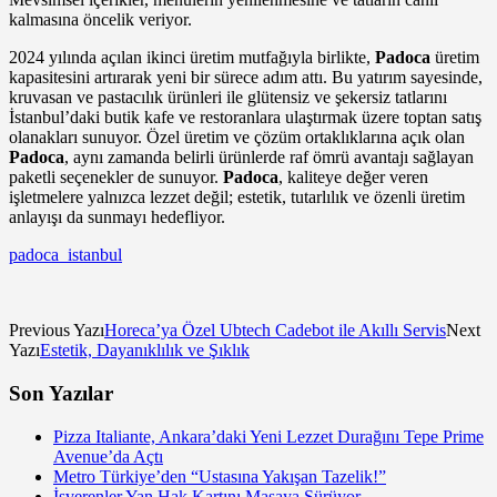
kalmasına öncelik veriyor.
2024 yılında açılan ikinci üretim mutfağıyla birlikte,
Padoca
üretim
kapasitesini artırarak yeni bir sürece adım attı. Bu yatırım sayesinde,
kruvasan ve pastacılık ürünleri ile glütensiz ve şekersiz tatlarını
İstanbul’daki butik kafe ve restoranlara ulaştırmak üzere toptan satış
olanakları sunuyor. Özel üretim ve çözüm ortaklıklarına açık olan
Padoca
, aynı zamanda belirli ürünlerde raf ömrü avantajı sağlayan
paketli seçenekler de sunuyor.
Padoca
, kaliteye değer veren
işletmelere yalnızca lezzet değil; estetik, tutarlılık ve özenli üretim
anlayışı da sunmayı hedefliyor.
padoca_istanbul
Previous Yazı
Horeca’ya Özel Ubtech Cadebot ile Akıllı Servis
Next
Yazı
Estetik, Dayanıklılık ve Şıklık
Son Yazılar
Pizza Italiante, Ankara’daki Yeni Lezzet Durağını Tepe Prime
Avenue’da Açtı
Metro Türkiye’den “Ustasına Yakışan Tazelik!”
İşverenler Yan Hak Kartını Masaya Sürüyor