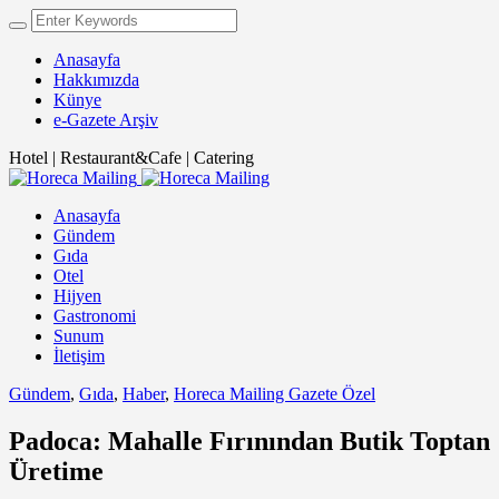
Anasayfa
Hakkımızda
Künye
e-Gazete Arşiv
Hotel | Restaurant&Cafe | Catering
Anasayfa
Gündem
Gıda
Otel
Hijyen
Gastronomi
Sunum
İletişim
Gündem
,
Gıda
,
Haber
,
Horeca Mailing Gazete Özel
Padoca: Mahalle Fırınından Butik Toptan
Üretime