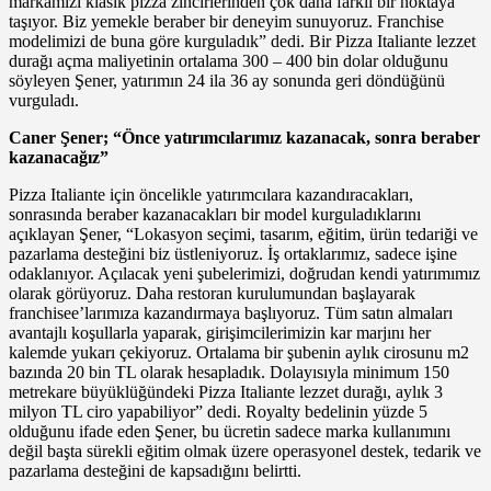
markamızı klasik pizza zincirlerinden çok daha farklı bir noktaya
taşıyor. Biz yemekle beraber bir deneyim sunuyoruz. Franchise
modelimizi de buna göre kurguladık” dedi. Bir Pizza Italiante lezzet
durağı açma maliyetinin ortalama 300 – 400 bin dolar olduğunu
söyleyen Şener, yatırımın 24 ila 36 ay sonunda geri döndüğünü
vurguladı.
Caner Şener; “Önce yatırımcılarımız kazanacak, sonra beraber
kazanacağız”
Pizza Italiante için öncelikle yatırımcılara kazandıracakları,
sonrasında beraber kazanacakları bir model kurguladıklarını
açıklayan Şener, “Lokasyon seçimi, tasarım, eğitim, ürün tedariği ve
pazarlama desteğini biz üstleniyoruz. İş ortaklarımız, sadece işine
odaklanıyor. Açılacak yeni şubelerimizi, doğrudan kendi yatırımımız
olarak görüyoruz. Daha restoran kurulumundan başlayarak
franchisee’larımıza kazandırmaya başlıyoruz. Tüm satın almaları
avantajlı koşullarla yaparak, girişimcilerimizin kar marjını her
kalemde yukarı çekiyoruz. Ortalama bir şubenin aylık cirosunu m2
bazında 20 bin TL olarak hesapladık. Dolayısıyla minimum 150
metrekare büyüklüğündeki Pizza Italiante lezzet durağı, aylık 3
milyon TL ciro yapabiliyor” dedi. Royalty bedelinin yüzde 5
olduğunu ifade eden Şener, bu ücretin sadece marka kullanımını
değil başta sürekli eğitim olmak üzere operasyonel destek, tedarik ve
pazarlama desteğini de kapsadığını belirtti.