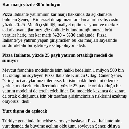
Kar marjı yüzde 30’u buluyor
Pizza Itatilante yatırımının kar marjı hakkında da açıklamada
bulunan Şener, “Bir lezzet durağımızın ortalama ürün satış costu
yüzde 20-25. Menü çeşitliliği, maliyet optimizasyonu ve merkezi
tedarik avantajlarımızı göz önünde bulundurduğumuzda brüt
vergiler hariç, net kar marjı
%20 – %30
aralığında. Pizza
Italiante’ye yatırım yapan girişimciler, bu kar marjları sayesinde
sürdürülebilir bir işletmeye sahip oluyor” dedi.
Pizza Italiante, yüzde 25 paylı yatırım ortaklığı modeli de
sunuyor
Mevcut franchise modelinde isim hakkı bedelinin 1 milyon 500 bin
TL olduğunu söyleyen Pizza Italiante Kurucu Ortağı Caner Şener,
“Girişimci adaylarımız dilerlerse, bu isim hakkı bedelini ödemek
yerine, merkezin ciro üzerinden yüzde 25 pay ile ortak olduğu bir
yatırım modelini de tercih edebilirler. Bu modelde kazanca da zarara
da ortak olduğumuz için bir taraftan girişimcimizin risklerini azaltmış
oluyoruz” dedi.
Yurt dışına da açılacak
Türkiye genelinde franchise vermeye başlayan Pizza Italiante’nin,
yurt dışında da büyüme açılımı olduğunu söyleyen Şener,
dünya