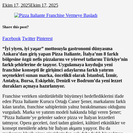
Ekim 17, 2025
Ekim 17, 2025
Share this post?
Facebook
Twitter
Pinterest
“İyi yiyen, iyi yaşar” mottosuyla gastronomi dünyasına
Ankara’dan giriş yapan Pizza Italiante, İtalya’nın 8 farklı
bölgesine özgü nefis pizzalarını ve yöresel tatlarını Türkiye’nin
farklı şehirlerine de taşıyor. Uygulamaya koyduğu yeni
franchise konsepti ile girişimci adaylarına farklı yatırım
seçenekleri sunan marka, öncelikli olarak İstanbul, İzmir,
Antalya, Bursa, Eskişehir, Denizli ve Bodrum’da yeni lezzet
durakları açmaya hazırlanıyor.
Franchise verirken sürdürülebilir büyümeyi hedeflediklerini ifade
eden Pizza Italiante Kurucu Ortağı Caner Şener, markalarını farklı
kılan tarafın, franchise sahiplerinin yalnız bırakılmaması olduğunu
vurguladı. Marka ve yatırım modeli hakkında bilgi veren Şener;
“Pizza Italiante’ye gelenler sadece pizza ve İtalyan lezzetleri
tatmıyor. Opera geceleri, özel tadım günleri, kültürel etkinlikler ve
konsept menülerle adeta bir İtalyan akşamı yaşıyor. Bu da