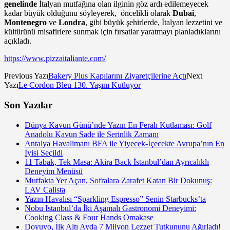
genelinde
İtalyan mutfağına olan ilginin göz ardı edilemeyecek
kadar büyük olduğunu söyleyerek, öncelikli olarak
Dubai
,
Montenegro
ve
Londra
, gibi büyük şehirlerde, İtalyan lezzetini ve
kültürünü misafirlere sunmak için fırsatlar yaratmayı planladıklarını
açıkladı.
https://www.pizzaitaliante.com/
Previous Yazı
Bakery Plus Kapılarını Ziyaretçilerine Açtı
Next
Yazı
Le Cordon Bleu 130. Yaşını Kutluyor
Son Yazılar
Dünya Kavun Günü’nde Yazın En Ferah Kutlaması: Golf
Anadolu Kavun Sade ile Serinlik Zamanı
Antalya Havalimanı BFA ile Yiyecek-İçecekte Avrupa’nın En
İyisi Seçildi
11 Tabak, Tek Masa: Akira Back İstanbul’dan Ayrıcalıklı
Deneyim Menüsü
Mutfakta Yer Açan, Sofralara Zarafet Katan Bir Dokunuş:
LAV Calista
Yazın Havalısı “Sparkling Espresso” Senin Starbucks’ta
Nobu Istanbul’da İki Aşamalı Gastronomi Deneyimi:
Cooking Class & Four Hands Omakase
Doyuyo, İlk Altı Ayda 7 Milyon Lezzet Tutkununu Ağırladı!