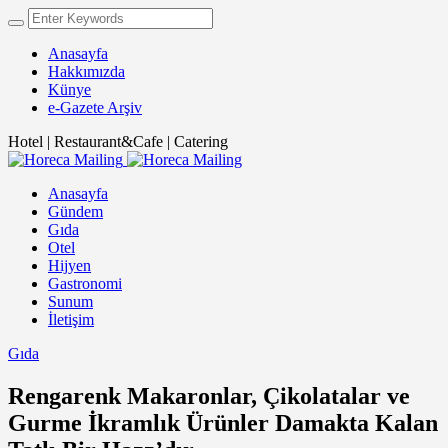
Anasayfa
Hakkımızda
Künye
e-Gazete Arşiv
Hotel | Restaurant&Cafe | Catering
Anasayfa
Gündem
Gıda
Otel
Hijyen
Gastronomi
Sunum
İletişim
Gıda
Rengarenk Makaronlar, Çikolatalar ve
Gurme İkramlık Ürünler Damakta Kalan