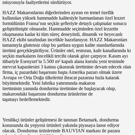
misyonuyla faaliyetlerini sürdürüyor.
HAZZ Makaronlarını diğerlerinden ayıran en temel özellik
kullanılan yüksek hammadde kalitesiyle harmanlanan özel lezzet
formülünün Fransa’nın seçkin şefleriyle detaylı çalışmalar sonucu
geliştirilmiştir olmasıdır. Hammadde seçiminden özel lezzetin
oluşmasına kadar ki tüm süreç deneyimli, dinamik ve heyecanlı
HAZZ ekibi tarafından incelikle hazırlanıyor. HAZZ Makaronları
tamamıyla glutensiz olup bu şartlara uygun kalite standartlarında
üretimi gerçekleştiriliyor. Ürünler otel, restoran, kafe kanallarında ki
seçkin markaların öncelikli tercihi olarak göze çarpıyor. Kasım ayı
itibariyle Esenyurt’ta 5.500 m² kapalı alana kurulu yeni tesisinde
mevcut kapasitesini 3 katına çıkararak üretimine devam edecek olan
firma, iç pazardaki başarısını başta Amerika pazarı olmak üzere
Avrupa ve Orta Doğu ülkelerini ihracat pazarına hızla katarak
büyütmektedir. Yeni fabrika yatırımında makaron
üretiminin yanında dondurma üretimine de başlayacak olup,
makarondaki başarısını dondurma ürünlerine de
taşımayı hedeflemektedir.
Yenilikçi ürünler geliştirmesi ile tanınan Betamark, dondurma
konusunda da yepyeni ürünleri yakında piyasaya lanse ediyor
olacak. Dondurma ürünlerinde BAUVIAN markası ile pazara