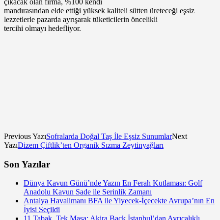
çıkacak olan firma, %100 kendi
mandırasından elde ettiği yüksek kaliteli sütten üreteceği eşsiz
lezzetlerle pazarda ayrışarak tüketicilerin öncelikli
tercihi olmayı hedefliyor.
Previous Yazı
Sofralarda Doğal Taş İle Eşsiz Sunumlar
Next
Yazı
Dizem Çiftlik’ten Organik Sızma Zeytinyağları
Son Yazılar
Dünya Kavun Günü’nde Yazın En Ferah Kutlaması: Golf
Anadolu Kavun Sade ile Serinlik Zamanı
Antalya Havalimanı BFA ile Yiyecek-İçecekte Avrupa’nın En
İyisi Seçildi
11 Tabak, Tek Masa: Akira Back İstanbul’dan Ayrıcalıklı