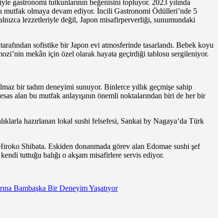
yle gastronomi tutkunlarının beğenisini topluyor. 2023 yılında
ncı mutfak olmaya devam ediyor. İncili Gastronomi Ödülleri’nde 5
ızca lezzetleriyle değil, Japon misafirperverliği, sunumundaki
 tarafından sofistike bir Japon evi atmosferinde tasarlandı. Bebek koyu
zi’nin mekân için özel olarak hayata geçirdiği tablosu sergileniyor.
lmaz bir tadım deneyimi sunuyor. Binlerce yıllık geçmişe sahip
sas alan bu mutfak anlayışının önemli noktalarından biri de her bir
klarla hazırlanan lokal sushi felsefesi, Sankai by Nagaya’da Türk
şefi Hiroko Shibata. Eskiden donanmada görev alan Edomae sushi şef
kendi tuttuğu balığı o akşam misafirlere servis ediyor.
ına Bambaşka Bir Deneyim Yaşatıyor