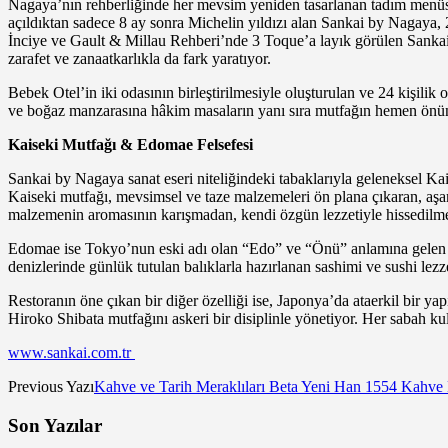
Nagaya’nın rehberliğinde her mevsim yeniden tasarlanan tadım menüsü v
açıldıktan sadece 8 ay sonra Michelin yıldızı alan Sankai by Nagaya, 
İnciye ve Gault & Millau Rehberi’nde 3 Toque’a layık görülen Sankai
zarafet ve zanaatkarlıkla da fark yaratıyor.
Bebek Otel’in iki odasının birleştirilmesiyle oluşturulan ve 24 kişili
ve boğaz manzarasına hâkim masaların yanı sıra mutfağın hemen önünde
Kaiseki Mutfağı & Edomae Felsefesi
Sankai by Nagaya sanat eseri niteliğindeki tabaklarıyla geleneksel K
Kaiseki mutfağı, mevsimsel ve taze malzemeleri ön plana çıkaran, aşam
malzemenin aromasının karışmadan, kendi özgün lezzetiyle hissedilme
Edomae ise Tokyo’nun eski adı olan “Edo” ve “Önü” anlamına gelen “M
denizlerinde günlük tutulan balıklarla hazırlanan sashimi ve sushi lez
Restoranın öne çıkan bir diğer özelliği ise, Japonya’da ataerkil bir 
Hiroko Shibata mutfağını askeri bir disiplinle yönetiyor. Her sabah ku
www.sankai.com.tr
Previous Yazı
Kahve ve Tarih Meraklıları Beta Yeni Han 1554 Kahve
Son Yazılar