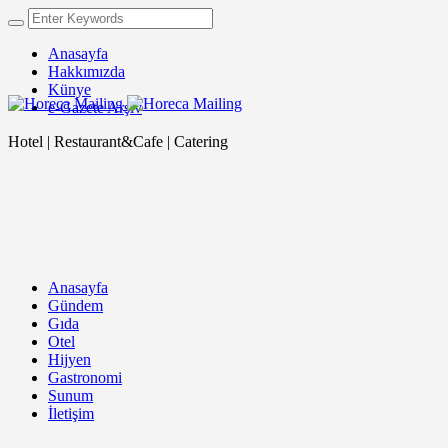
Anasayfa
Hakkımızda
Künye
e-Gazete Arşiv
Hotel | Restaurant&Cafe | Catering
Anasayfa
Gündem
Gıda
Otel
Hijyen
Gastronomi
Sunum
İletişim