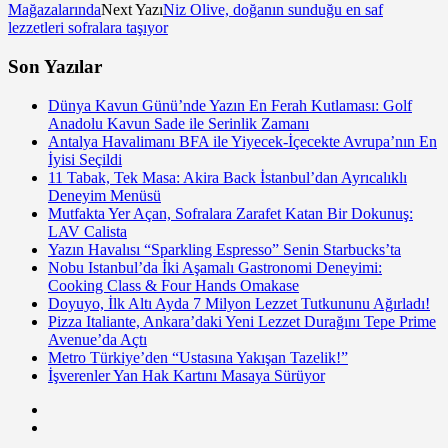
Mağazalarında
Next Yazı
Niz Olive, doğanın sunduğu en saf
lezzetleri sofralara taşıyor
Son Yazılar
Dünya Kavun Günü’nde Yazın En Ferah Kutlaması: Golf
Anadolu Kavun Sade ile Serinlik Zamanı
Antalya Havalimanı BFA ile Yiyecek-İçecekte Avrupa’nın En
İyisi Seçildi
11 Tabak, Tek Masa: Akira Back İstanbul’dan Ayrıcalıklı
Deneyim Menüsü
Mutfakta Yer Açan, Sofralara Zarafet Katan Bir Dokunuş:
LAV Calista
Yazın Havalısı “Sparkling Espresso” Senin Starbucks’ta
Nobu Istanbul’da İki Aşamalı Gastronomi Deneyimi:
Cooking Class & Four Hands Omakase
Doyuyo, İlk Altı Ayda 7 Milyon Lezzet Tutkununu Ağırladı!
Pizza Italiante, Ankara’daki Yeni Lezzet Durağını Tepe Prime
Avenue’da Açtı
Metro Türkiye’den “Ustasına Yakışan Tazelik!”
İşverenler Yan Hak Kartını Masaya Sürüyor