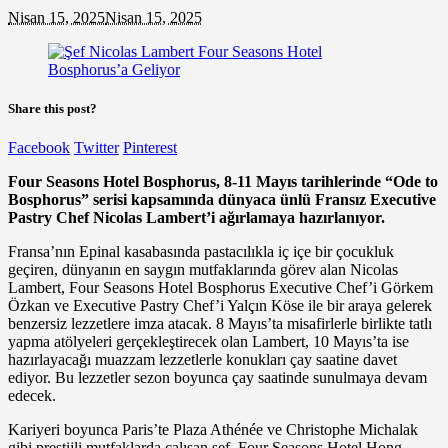
Nisan 15, 2025
Nisan 15, 2025
Share this post?
Facebook
Twitter
Pinterest
Four Seasons Hotel Bosphorus,
8-11 Mayıs
tarihlerinde
“Ode to
Bosphorus” serisi kapsamında dünyaca ünlü Fransız Executive
Pastry Chef Nicolas Lambert’i ağırlamaya hazırlanıyor.
Fransa’nın Epinal kasabasında pastacılıkla iç içe bir çocukluk
geçiren, dünyanın en saygın mutfaklarında görev alan Nicolas
Lambert, Four Seasons Hotel Bosphorus Executive Chef’i Görkem
Özkan ve Executive Pastry Chef’i Yalçın Köse ile bir araya gelerek
benzersiz lezzetlere imza atacak. 8 Mayıs’ta misafirlerle birlikte tatlı
yapma atölyeleri gerçekleştirecek olan Lambert, 10 Mayıs’ta ise
hazırlayacağı muazzam lezzetlerle konukları çay saatine davet
ediyor. Bu lezzetler sezon boyunca çay saatinde sunulmaya devam
edecek.
Kariyeri boyunca Paris’te Plaza Athénée ve Christophe Michalak
gibi prestijli mutfaklarda çalışan şef, Four Seasons Hotel Hong