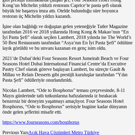
Kong’un Michelin yıldızlı restoranı Caprice’te pasta şefi olarak
büyük bir başarıya imza attı. Otelde bulunduğu süre boyunca
restoran üç Michelin yıldızı kazandı.
İşine olan bağlılığı ve doğuştan gelen yeteneğiyle Tatler Magazine
tarafından 2016 ve 2018 yıllarında Hong Kong & Makao’nun “En
İyi Pasta Şefi” olarak seçilen Lambert, 2018 yılında ise The World’s
50 Best Restaurants tarafından “Asya’nın En İyi Pasta Şefi” ödülüne
layık görüldü ve bu unvanı kazanan en genç isim oldu.
2021’de Dubai’deki Four Seasons Resort Jumeirah Beach ve Four
Seasons Hotel Dubai International Financial Centre’da Executive
Pastry Chef olarak göreve başlayan Lambert, bu süreçte Gault &
Millau ve Relais Desserts gibi prestijli kuruluşlar tarafından “Yılın
Pasta Şefi” ödülleriyle onurlandırıldı.
Nicolas Lambert, “Ode to Bosphorus” teması çerçevesinde, 8-11
Mayıs günlerinde tatlı tutkunlarına hafızalarında iz bırakacak
benzersiz bir deneyim yaşatmayı amaçlıyor. Four Seasons Hotel
Bosphorus, “Ode to Bosphorus” serisiyle bugüne kadar dünyanın
önde gelen şeflerini misafir etti.
https://www.fourseasons.com/bosphorus
Previous Yazı
Açık Hava Çözümleri Metro Türkiye