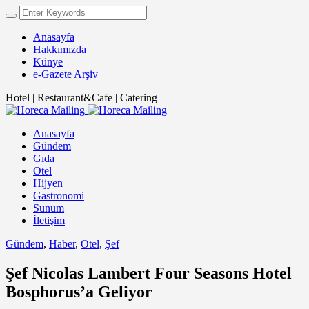
Anasayfa
Hakkımızda
Künye
e-Gazete Arşiv
Hotel | Restaurant&Cafe | Catering
Anasayfa
Gündem
Gıda
Otel
Hijyen
Gastronomi
Sunum
İletişim
Gündem
,
Haber
,
Otel
,
Şef
Şef Nicolas Lambert Four Seasons Hotel
Bosphorus’a Geliyor