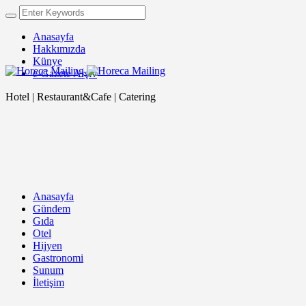
Anasayfa
Hakkımızda
Künye
e-Gazete Arşiv
Hotel | Restaurant&Cafe | Catering
Anasayfa
Gündem
Gıda
Otel
Hijyen
Gastronomi
Sunum
İletişim