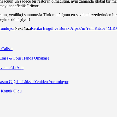
amaacuun’un sadece bir restoran olmadığını, aynı zamanda global bir mar
mayı hedefledik.” diyor.
n, yenilikçi sunumuyla Türk mutfağının en sevilen lezzetlerinden birin
eneyime dönüşüyor!
orumluyor
Next Yazı
Refika Birgül ve Burak Arpak’ın Yeni Kitabı “MİRA
 Calista
 Class & Four Hands Omakase
Avenue’da Açtı
asını Çağdaş Lüksle Yeniden Yorumluyor
’a Konuk Oldu