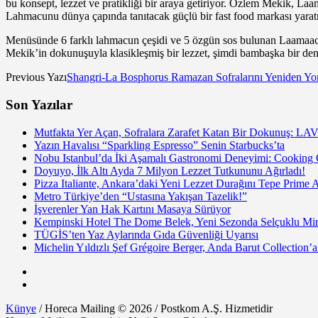
bu konsept, lezzet ve pratikliği bir araya getiriyor. Özlem Mekik, La
Lahmacunu dünya çapında tanıtacak güçlü bir fast food markası yarat
Menüsünde 6 farklı lahmacun çeşidi ve 5 özgün sos bulunan Laamaacuu
Mekik’in dokunuşuyla klasikleşmiş bir lezzet, şimdi bambaşka bir d
Previous Yazı
Shangri-La Bosphorus Ramazan Sofralarını Yeniden Y
Son Yazılar
Mutfakta Yer Açan, Sofralara Zarafet Katan Bir Dokunuş: LAV
Yazın Havalısı “Sparkling Espresso” Senin Starbucks’ta
Nobu Istanbul’da İki Aşamalı Gastronomi Deneyimi: Cooking
Doyuyo, İlk Altı Ayda 7 Milyon Lezzet Tutkununu Ağırladı!
Pizza Italiante, Ankara’daki Yeni Lezzet Durağını Tepe Prime 
Metro Türkiye’den “Ustasına Yakışan Tazelik!”
İşverenler Yan Hak Kartını Masaya Sürüyor
Kempinski Hotel The Dome Belek, Yeni Sezonda Selçuklu Mir
TÜGİS’ten Yaz Aylarında Gıda Güvenliği Uyarısı
Michelin Yıldızlı Şef Grégoire Berger, Anda Barut Collection
Künye
/ Horeca Mailing © 2026 / Postkom A.Ş. Hizmetidir