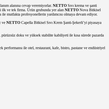
kullanım alanına cevap veremiyorlar.
NETTO
Sıvı krema ve şanti
eki ilk ve tek firma. Ürün grubunda yer alan
NETTO
Nova Bitkisel
 ile mutfakta profesyonellerin yardımcısı olmaya devam ediyor.
z ve
NETTO
Capella Bitkisel Sıvı Krem Şanti-Şekerli’yi piyasaya
ürüzsüz doku ve yüksek stabilite kabiliyeti ile kısa sürede pazarda
k performansı ile otel, restaurant, kafe, bistro, pastane ve endüstriyel