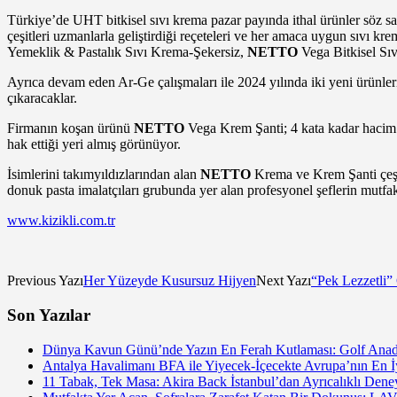
Türkiye’de UHT bitkisel sıvı krema pazar payında ithal ürünler söz sahib
çeşitleri uzmanlarla geliştirdiği reçeteleri ve her amaca uygun sıvı kr
Yemeklik & Pastalık Sıvı Krema-Şekersiz,
NETTO
Vega Bitkisel Sı
Ayrıca devam eden Ar-Ge çalışmaları ile 2024 yılında iki yeni ürünler
çıkaracaklar.
Firmanın koşan ürünü
NETTO
Vega Krem Şanti; 4 kata kadar hacim a
hak ettiği yeri almış görünüyor.
İsimlerini takımyıldızlarından alan
NETTO
Krema ve Krem Şanti çeşitle
donuk pasta imalatçıları grubunda yer alan profesyonel şeflerin mutfak
www.kizikli.com.tr
Previous Yazı
Her Yüzeyde Kusursuz Hijyen
Next Yazı
“Pek Lezzetli” 
Son Yazılar
Dünya Kavun Günü’nde Yazın En Ferah Kutlaması: Golf Anado
Antalya Havalimanı BFA ile Yiyecek-İçecekte Avrupa’nın En İy
11 Tabak, Tek Masa: Akira Back İstanbul’dan Ayrıcalıklı De