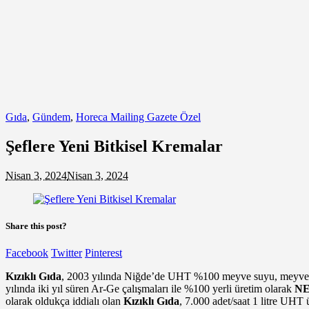
Gıda
,
Gündem
,
Horeca Mailing Gazete Özel
Şeflere Yeni Bitkisel Kremalar
Nisan 3, 2024
Nisan 3, 2024
Share this post?
Facebook
Twitter
Pinterest
Kızıklı Gıda
, 2003 yılında Niğde’de UHT %100 meyve suyu, meyve nekta
yılında iki yıl süren Ar-Ge çalışmaları ile %100 yerli üretim olarak
N
olarak oldukça iddialı olan
Kızıklı Gıda
, 7.000 adet/saat 1 litre UHT 