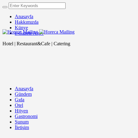
Anasayfa
Hakkımızda
Künye
e-Gazete Arşiv
Hotel | Restaurant&Cafe | Catering
Anasayfa
Gündem
Gıda
Otel
Hijyen
Gastronomi
Sunum
İletişim