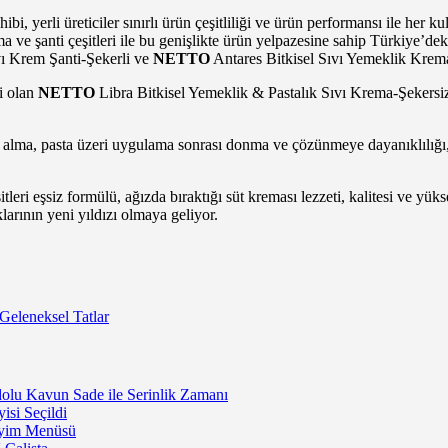
i, yerli üreticiler sınırlı ürün çeşitliliği ve ürün performansı ile her 
ema ve şanti çeşitleri ile bu genişlikte ürün yelpazesine sahip Türkiye’d
vı Krem Şanti-Şekerli ve
NETTO
Antares Bitkisel Sıvı Yemeklik Krema
i olan
NETTO
Libra Bitkisel Yemeklik & Pastalık Sıvı Krema-Şekersi
lma, pasta üzeri uygulama sonrası donma ve çözünmeye dayanıklılığı, p
ri eşsiz formülü, ağızda bıraktığı süt kreması lezzeti, kalitesi ve yükse
larının yeni yıldızı olmaya geliyor.
Geleneksel Tatlar
lu Kavun Sade ile Serinlik Zamanı
isi Seçildi
neyim Menüsü