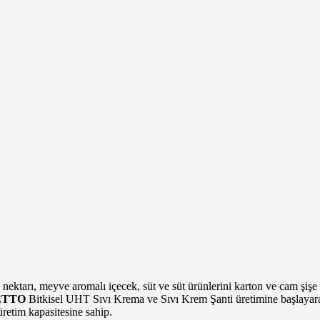
rı, meyve aromalı içecek, süt ve süt ürünlerini karton ve cam şişe amb
ETTO
Bitkisel UHT Sıvı Krema ve Sıvı Krem Şanti üretimine başlayarak 
üretim kapasitesine sahip.