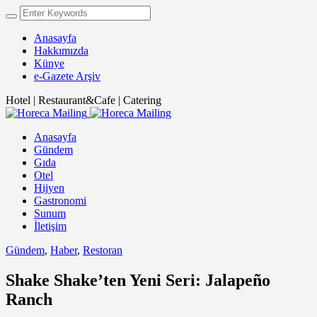
Anasayfa
Hakkımızda
Künye
e-Gazete Arşiv
Hotel | Restaurant&Cafe | Catering
Anasayfa
Gündem
Gıda
Otel
Hijyen
Gastronomi
Sunum
İletişim
Gündem
,
Haber
,
Restoran
Shake Shake’ten Yeni Seri: Jalapeño
Ranch