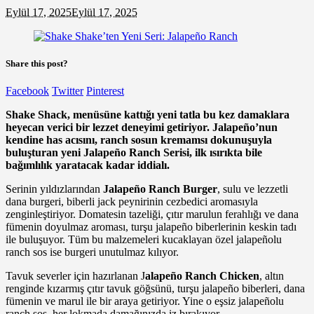
Eylül 17, 2025
Eylül 17, 2025
Share this post?
Facebook
Twitter
Pinterest
Shake Shack, menüsüne kattığı yeni tatla bu kez damaklara
heyecan verici bir lezzet deneyimi getiriyor. Jalapeño’nun
kendine has acısını, ranch sosun kremamsı dokunuşuyla
buluşturan yeni Jalapeño Ranch Serisi, ilk ısırıkta bile
bağımlılık yaratacak kadar iddialı.
Serinin yıldızlarından
Jalapeño Ranch Burger
, sulu ve lezzetli
dana burgeri, biberli jack peynirinin cezbedici aromasıyla
zenginleştiriyor. Domatesin tazeliği, çıtır marulun ferahlığı ve dana
fümenin doyulmaz aroması, turşu jalapeño biberlerinin keskin tadı
ile buluşuyor. Tüm bu malzemeleri kucaklayan özel jalapeñolu
ranch sos ise burgeri unutulmaz kılıyor.
Tavuk severler için hazırlanan J
alapeño Ranch Chicken
, altın
renginde kızarmış çıtır tavuk göğsünü, turşu jalapeño biberleri, dana
fümenin ve marul ile bir araya getiriyor. Yine o eşsiz jalapeñolu
ranch sos, her lokmada damağınızda iz bırakıyor.