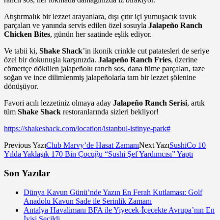
Atıştırmalık bir lezzet arayanlara, dışı çıtır içi yumuşacık tavuk
parçaları ve yanında servis edilen özel sosuyla
Jalapeño Ranch
Chicken Bites
, günün her saatinde eşlik ediyor.
Ve tabii ki,
Shake Shack
’in ikonik crinkle cut patatesleri de seriye
özel bir dokunuşla karşınızda.
Jalapeño Ranch Fries
, üzerine
cömertçe dökülen jalapeñolu ranch sos, dana füme parçaları, taze
soğan ve ince dilimlenmiş jalapeñolarla tam bir lezzet şölenine
dönüşüyor.
Favori acılı lezzetiniz olmaya aday
Jalapeño Ranch Serisi
, artık
tüm
Shake Shack
restoranlarında sizleri bekliyor!
https://shakeshack.com/location/istanbul-istinye-park#
Previous Yazı
Club Marvy’de Hasat Zamanı
Next Yazı
SushiCo 10
Yılda Yaklaşık 170 Bin Çocuğu “Sushi Şef Yardımcısı” Yaptı
Son Yazılar
Dünya Kavun Günü’nde Yazın En Ferah Kutlaması: Golf
Anadolu Kavun Sade ile Serinlik Zamanı
Antalya Havalimanı BFA ile Yiyecek-İçecekte Avrupa’nın En
İyisi Seçildi