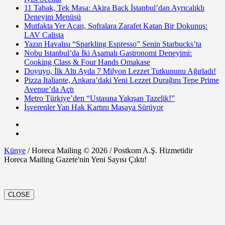
11 Tabak, Tek Masa: Akira Back İstanbul’dan Ayrıcalıklı
Deneyim Menüsü
Mutfakta Yer Açan, Sofralara Zarafet Katan Bir Dokunuş:
LAV Calista
Yazın Havalısı “Sparkling Espresso” Senin Starbucks’ta
Nobu Istanbul’da İki Aşamalı Gastronomi Deneyimi:
Cooking Class & Four Hands Omakase
Doyuyo, İlk Altı Ayda 7 Milyon Lezzet Tutkununu Ağırladı!
Pizza Italiante, Ankara’daki Yeni Lezzet Durağını Tepe Prime
Avenue’da Açtı
Metro Türkiye’den “Ustasına Yakışan Tazelik!”
İşverenler Yan Hak Kartını Masaya Sürüyor
Künye
/ Horeca Mailing © 2026 / Postkom A.Ş. Hizmetidir
Horeca Mailing Gazete'nin Yeni Sayısı Çıktı!
CLOSE