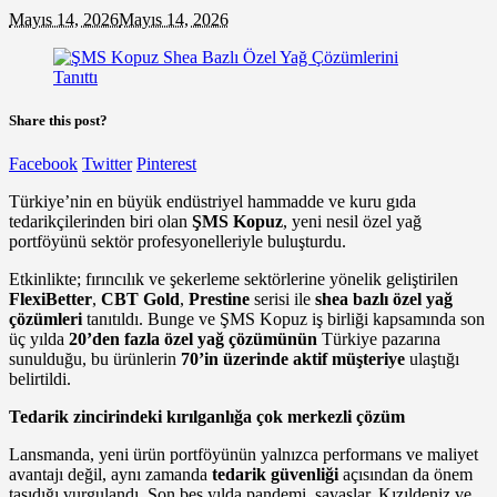
Mayıs 14, 2026
Mayıs 14, 2026
Share this post?
Facebook
Twitter
Pinterest
Türkiye’nin en büyük endüstriyel hammadde ve kuru gıda
tedarikçilerinden biri olan
ŞMS Kopuz
, yeni nesil özel yağ
portföyünü sektör profesyonelleriyle buluşturdu.
Etkinlikte; fırıncılık ve şekerleme sektörlerine yönelik geliştirilen
FlexiBetter
,
CBT Gold
,
Prestine
serisi ile
shea bazlı özel yağ
çözümleri
tanıtıldı. Bunge ve ŞMS Kopuz iş birliği kapsamında son
üç yılda
20’den fazla özel yağ çözümünün
Türkiye pazarına
sunulduğu, bu ürünlerin
70’in üzerinde aktif müşteriye
ulaştığı
belirtildi.
Tedarik zincirindeki kırılganlığa çok merkezli çözüm
Lansmanda, yeni ürün portföyünün yalnızca performans ve maliyet
avantajı değil, aynı zamanda
tedarik güvenliği
açısından da önem
taşıdığı vurgulandı. Son beş yılda pandemi, savaşlar, Kızıldeniz ve