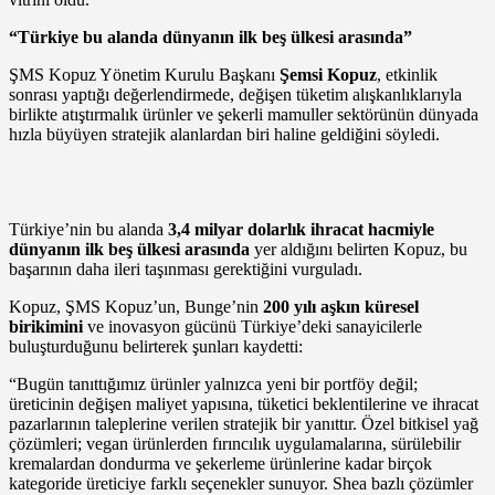
“Türkiye bu alanda dünyanın ilk beş ülkesi arasında”
ŞMS Kopuz Yönetim Kurulu Başkanı
Şemsi Kopuz
, etkinlik
sonrası yaptığı değerlendirmede, değişen tüketim alışkanlıklarıyla
birlikte atıştırmalık ürünler ve şekerli mamuller sektörünün dünyada
hızla büyüyen stratejik alanlardan biri haline geldiğini söyledi.
Türkiye’nin bu alanda
3,4 milyar dolarlık ihracat hacmiyle
dünyanın ilk beş ülkesi arasında
yer aldığını belirten Kopuz, bu
başarının daha ileri taşınması gerektiğini vurguladı.
Kopuz, ŞMS Kopuz’un, Bunge’nin
200 yılı aşkın küresel
birikimini
ve inovasyon gücünü Türkiye’deki sanayicilerle
buluşturduğunu belirterek şunları kaydetti:
“Bugün tanıttığımız ürünler yalnızca yeni bir portföy değil;
üreticinin değişen maliyet yapısına, tüketici beklentilerine ve ihracat
pazarlarının taleplerine verilen stratejik bir yanıttır. Özel bitkisel yağ
çözümleri; vegan ürünlerden fırıncılık uygulamalarına, sürülebilir
kremalardan dondurma ve şekerleme ürünlerine kadar birçok
kategoride üreticiye farklı seçenekler sunuyor. Shea bazlı çözümler