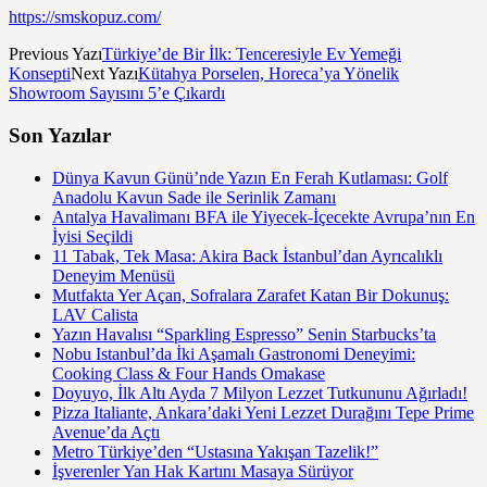
https://smskopuz.com/
Previous Yazı
Türkiye’de Bir İlk: Tenceresiyle Ev Yemeği
Konsepti
Next Yazı
Kütahya Porselen, Horeca’ya Yönelik
Showroom Sayısını 5’e Çıkardı
Son Yazılar
Dünya Kavun Günü’nde Yazın En Ferah Kutlaması: Golf
Anadolu Kavun Sade ile Serinlik Zamanı
Antalya Havalimanı BFA ile Yiyecek-İçecekte Avrupa’nın En
İyisi Seçildi
11 Tabak, Tek Masa: Akira Back İstanbul’dan Ayrıcalıklı
Deneyim Menüsü
Mutfakta Yer Açan, Sofralara Zarafet Katan Bir Dokunuş:
LAV Calista
Yazın Havalısı “Sparkling Espresso” Senin Starbucks’ta
Nobu Istanbul’da İki Aşamalı Gastronomi Deneyimi:
Cooking Class & Four Hands Omakase
Doyuyo, İlk Altı Ayda 7 Milyon Lezzet Tutkununu Ağırladı!
Pizza Italiante, Ankara’daki Yeni Lezzet Durağını Tepe Prime
Avenue’da Açtı
Metro Türkiye’den “Ustasına Yakışan Tazelik!”
İşverenler Yan Hak Kartını Masaya Sürüyor