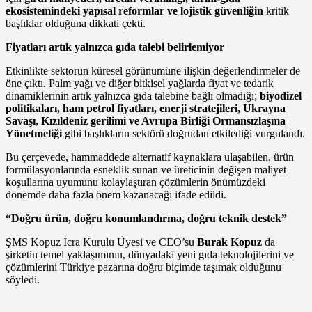
ekosistemindeki yapısal reformlar ve lojistik güvenliğin
kritik
başlıklar olduğuna dikkati çekti.
Fiyatları artık yalnızca gıda talebi belirlemiyor
Etkinlikte sektörün küresel görünümüne ilişkin değerlendirmeler de
öne çıktı. Palm yağı ve diğer bitkisel yağlarda fiyat ve tedarik
dinamiklerinin artık yalnızca gıda talebine bağlı olmadığı;
biyodizel
politikaları, ham petrol fiyatları, enerji stratejileri, Ukrayna
Savaşı, Kızıldeniz gerilimi ve Avrupa Birliği Ormansızlaşma
Yönetmeliği
gibi başlıkların sektörü doğrudan etkilediği vurgulandı.
Bu çerçevede, hammaddede alternatif kaynaklara ulaşabilen, ürün
formülasyonlarında esneklik sunan ve üreticinin değişen maliyet
koşullarına uyumunu kolaylaştıran çözümlerin önümüzdeki
dönemde daha fazla önem kazanacağı ifade edildi.
“Doğru ürün, doğru konumlandırma, doğru teknik destek”
ŞMS Kopuz İcra Kurulu Üyesi ve CEO’su
Burak Kopuz
da
şirketin temel yaklaşımının, dünyadaki yeni gıda teknolojilerini ve
çözümlerini Türkiye pazarına doğru biçimde taşımak olduğunu
söyledi.