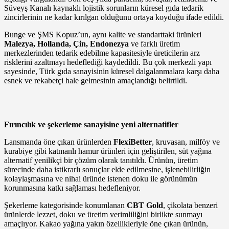
Süveyş Kanalı kaynaklı lojistik sorunların küresel gıda tedarik
zincirlerinin ne kadar kırılgan olduğunu ortaya koyduğu ifade edildi.
Bunge ve ŞMS Kopuz’un, aynı kalite ve standarttaki ürünleri
Malezya, Hollanda, Çin, Endonezya
ve farklı üretim
merkezlerinden tedarik edebilme kapasitesiyle üreticilerin arz
risklerini azaltmayı hedeflediği kaydedildi. Bu çok merkezli yapı
sayesinde, Türk gıda sanayisinin küresel dalgalanmalara karşı daha
esnek ve rekabetçi hale gelmesinin amaçlandığı belirtildi.
Fırıncılık ve şekerleme sanayisine yeni alternatifler
Lansmanda öne çıkan ürünlerden
FlexiBetter
, kruvasan, milföy ve
kurabiye gibi katmanlı hamur ürünleri için geliştirilen, süt yağına
alternatif yenilikçi bir çözüm olarak tanıtıldı. Ürünün, üretim
sürecinde daha istikrarlı sonuçlar elde edilmesine, işlenebilirliğin
kolaylaşmasına ve nihai üründe istenen doku ile görünümün
korunmasına katkı sağlaması hedefleniyor.
Şekerleme kategorisinde konumlanan
CBT Gold
, çikolata benzeri
ürünlerde lezzet, doku ve üretim verimliliğini birlikte sunmayı
amaçlıyor. Kakao yağına yakın özellikleriyle öne çıkan ürünün,