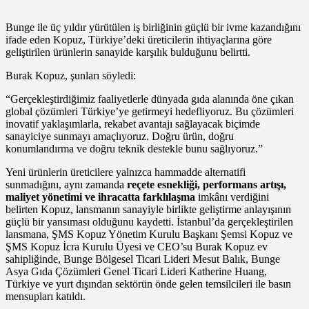
Bunge ile üç yıldır yürütülen iş birliğinin güçlü bir ivme kazandığını
ifade eden Kopuz, Türkiye’deki üreticilerin ihtiyaçlarına göre
geliştirilen ürünlerin sanayide karşılık bulduğunu belirtti.
Burak Kopuz, şunları söyledi:
“Gerçekleştirdiğimiz faaliyetlerle dünyada gıda alanında öne çıkan
global çözümleri Türkiye’ye getirmeyi hedefliyoruz. Bu çözümleri
inovatif yaklaşımlarla, rekabet avantajı sağlayacak biçimde
sanayiciye sunmayı amaçlıyoruz. Doğru ürün, doğru
konumlandırma ve doğru teknik destekle bunu sağlıyoruz.”
Yeni ürünlerin üreticilere yalnızca hammadde alternatifi
sunmadığını, aynı zamanda
reçete esnekliği, performans artışı,
maliyet yönetimi ve ihracatta farklılaşma
imkânı verdiğini
belirten Kopuz, lansmanın sanayiyle birlikte geliştirme anlayışının
güçlü bir yansıması olduğunu kaydetti. İstanbul’da gerçekleştirilen
lansmana, ŞMS Kopuz Yönetim Kurulu Başkanı Şemsi Kopuz ve
ŞMS Kopuz İcra Kurulu Üyesi ve CEO’su Burak Kopuz ev
sahipliğinde, Bunge Bölgesel Ticari Lideri Mesut Balık, Bunge
Asya Gıda Çözümleri Genel Ticari Lideri Katherine Huang,
Türkiye ve yurt dışından sektörün önde gelen temsilcileri ile basın
mensupları katıldı.