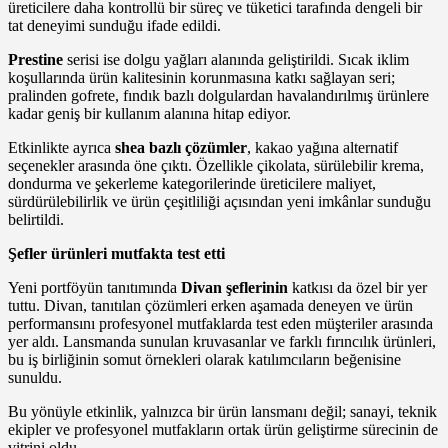
üreticilere daha kontrollü bir süreç ve tüketici tarafında dengeli bir
tat deneyimi sunduğu ifade edildi.
Prestine
serisi ise dolgu yağları alanında geliştirildi. Sıcak iklim
koşullarında ürün kalitesinin korunmasına katkı sağlayan seri;
pralinden gofrete, fındık bazlı dolgulardan havalandırılmış ürünlere
kadar geniş bir kullanım alanına hitap ediyor.
Etkinlikte ayrıca
shea bazlı çözümler
, kakao yağına alternatif
seçenekler arasında öne çıktı. Özellikle çikolata, sürülebilir krema,
dondurma ve şekerleme kategorilerinde üreticilere maliyet,
sürdürülebilirlik ve ürün çeşitliliği açısından yeni imkânlar sunduğu
belirtildi.
Şefler ürünleri mutfakta test etti
Yeni portföyün tanıtımında
Divan şeflerinin
katkısı da özel bir yer
tuttu. Divan, tanıtılan çözümleri erken aşamada deneyen ve ürün
performansını profesyonel mutfaklarda test eden müşteriler arasında
yer aldı. Lansmanda sunulan kruvasanlar ve farklı fırıncılık ürünleri,
bu iş birliğinin somut örnekleri olarak katılımcıların beğenisine
sunuldu.
Bu yönüyle etkinlik, yalnızca bir ürün lansmanı değil; sanayi, teknik
ekipler ve profesyonel mutfakların ortak ürün geliştirme sürecinin de
vitrini oldu.