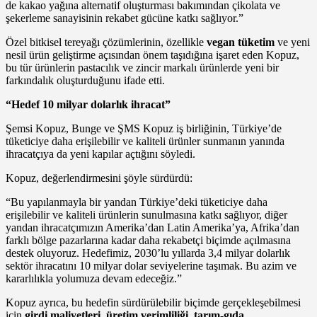
de kakao yağına alternatif oluşturması bakımından çikolata ve
şekerleme sanayisinin rekabet gücüne katkı sağlıyor.”
Özel bitkisel tereyağı çözümlerinin, özellikle
vegan tüketim
ve yeni
nesil ürün geliştirme açısından önem taşıdığına işaret eden Kopuz,
bu tür ürünlerin pastacılık ve zincir markalı ürünlerde yeni bir
farkındalık oluşturduğunu ifade etti.
“Hedef 10 milyar dolarlık ihracat”
Şemsi Kopuz, Bunge ve ŞMS Kopuz iş birliğinin, Türkiye’de
tüketiciye daha erişilebilir ve kaliteli ürünler sunmanın yanında
ihracatçıya da yeni kapılar açtığını söyledi.
Kopuz, değerlendirmesini şöyle sürdürdü:
“Bu yapılanmayla bir yandan Türkiye’deki tüketiciye daha
erişilebilir ve kaliteli ürünlerin sunulmasına katkı sağlıyor, diğer
yandan ihracatçımızın Amerika’dan Latin Amerika’ya, Afrika’dan
farklı bölge pazarlarına kadar daha rekabetçi biçimde açılmasına
destek oluyoruz. Hedefimiz, 2030’lu yıllarda 3,4 milyar dolarlık
sektör ihracatını 10 milyar dolar seviyelerine taşımak. Bu azim ve
kararlılıkla yolumuza devam edeceğiz.”
Kopuz ayrıca, bu hedefin sürdürülebilir biçimde gerçekleşebilmesi
için
girdi maliyetleri, üretim verimliliği, tarım-gıda