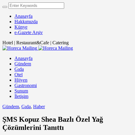
Anasayfa
Hakkımızda
Künye
e-Gazete Arşiv
Hotel | Restaurant&Cafe | Catering
Anasayfa
Gündem
Gıda
Otel
Hijyen
Gastronomi
Sunum
İletişim
Gündem
,
Gıda
,
Haber
ŞMS Kopuz Shea Bazlı Özel Yağ
Çözümlerini Tanıttı