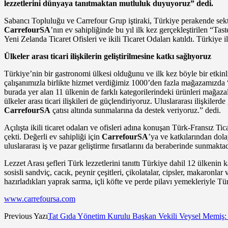
lezzetlerini dünyaya tanıtmaktan mutluluk duyuyoruz” dedi.
Sabancı Topluluğu ve Carrefour Grup iştiraki, Türkiye perakende se
CarrefourSA
’nın ev sahipliğinde bu yıl ilk kez gerçekleştirilen “Ta
Yeni Zelanda Ticaret Ofisleri ve ikili Ticaret Odaları katıldı. Türkiye il
Ülkeler arası ticari ilişkilerin geliştirilmesine katkı sağlıyoruz
Türkiye’nin bir gastronomi ülkesi olduğunu ve ilk kez böyle bir etkinl
çalışanımızla birlikte hizmet verdiğimiz 1000’den fazla mağazamızda
burada yer alan 11 ülkenin de farklı kategorilerindeki ürünleri mağaz
ülkeler arası ticari ilişkileri de güçlendiriyoruz. Uluslararası ilişki
CarrefourSA
çatısı altında sunmalarına da destek veriyoruz.” dedi.
Açılışta ikili ticaret odaları ve ofisleri adına konuşan Türk-Fransız Ti
çekti. Değerli ev sahipliği için
CarrefourSA
’ya ve katkılarından dol
uluslararası iş ve pazar geliştirme fırsatlarını da beraberinde sunmaktad
Lezzet Arası şefleri Türk lezzetlerini tanıttı Türkiye dahil 12 ülkenin k
sosisli sandviç, cacık, peynir çeşitleri, çikolatalar, cipsler, makaronl
hazırladıkları yaprak sarma, içli köfte ve perde pilavı yemekleriyle Türk
www.carrefoursa.com
Previous Yazı
Tat Gıda Yönetim Kurulu Başkan Vekili Veysel Memiş: