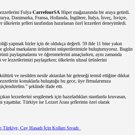
ezzetlerini Fulya
CarrefourSA
Hiper mağazasında bir araya getirdi.
urya, Danimarka, Fransa, Hollanda, İngiltere, İtalya, İsveç, İsviçre,
er ülkelerin şefleri tarafından hazırlanan özel lezzetleri deneyimledi.
pliği yapmak bizler için de oldukça değerli. 59 ilde 11 bine yakın
 global markaların ürünlerini müşterilerimizle buluşturuyoruz. Bugün
ltürünü paylaşmalarını ve öğrenmelerini amaçlarken, aynı zamanda
ve lezzetlerimizi paylaşırken; ülkelerin ulusal ürünlerini
ültürü ve nesilden nesile aktarılan bir geleneği temsil ettiğine dikkat
lezzetlerin konuklarla buluştuğu bu gece, üye firmalarımıza
güçlendirelim.” şeklinde ifade etti.
çıkan lezzetlerini sergilemek için hazırladıkları stantlarda kruvasan,
i yaşattılar. Türkiye ise Lezzet Arası şeflerinin özel olarak
n Türkiye, Çay Hasadı İçin Kolları Sıvadı