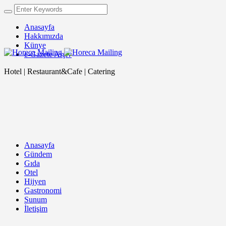
Anasayfa
Hakkımızda
Künye
e-Gazete Arşiv
Hotel | Restaurant&Cafe | Catering
Anasayfa
Gündem
Gıda
Otel
Hijyen
Gastronomi
Sunum
İletişim