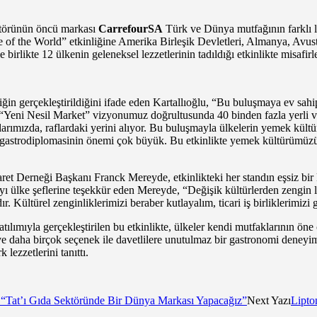
ktörünün öncü markası
CarrefourSA
Türk ve Dünya mutfağının farklı l
ste of the World” etkinliğine Amerika Birleşik Devletleri, Almanya, Avust
e birlikte 12 ülkenin geleneksel lezzetlerinin tadıldığı etkinlikte misafirl
iğin gerçekleştirildiğini ifade eden Kartallıoğlu, “Bu buluşmaya ev sahi
 “Yeni Nesil Market” vizyonumuz doğrultusunda 40 binden fazla yerli ve
alarımızda, raflardaki yerini alıyor. Bu buluşmayla ülkelerin yemek kü
lerde gastrodiplomasinin önemi çok büyük. Bu etkinlikte yemek kültürümüzü 
caret Derneği Başkanı Franck Mereyde, etkinlikteki her standın eşsiz bir k
ayı ülke şeflerine teşekkür eden Mereyde, “Değişik kültürlerden zengin 
ır. Kültürel zenginliklerimizi beraber kutlayalım, ticari iş birliklerimizi 
atılımıyla gerçekleştirilen bu etkinlikte, ülkeler kendi mutfaklarının öne 
ar ve daha birçok seçenek ile davetlilere unutulmaz bir gastronomi deneyim
 lezzetlerini tanıttı.
 “Tat’ı Gıda Sektöründe Bir Dünya Markası Yapacağız”
Next Yazı
Lipto