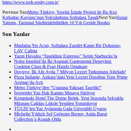
https://www.tork-essity.com.tr/
Previous Yazı
Metro Türkiye, Yerelin İzinde Projesi ile Bu Kez
Kırkağaç Kavunu’nun Yolculuğunu Sofralara Taşıdı
Next Yazı
Sunar
Yatırım, Tarımsal Sürdürülebilirlikte 10 Yılı Geride Bıraktı
Son Yazılar
Mutfakta Yer Açan, Sofralara Zarafet Katan Bir Dokunuş:
LAV Calista
Yazın Havalısı “Sparkling Espresso” Senin Starbucks’ta
Nobu Istanbul’da İki Aşamalı Gastronomi Deneyimi:
Cooking Class & Four Hands Omakase
Doyuyo, İlk Altı Ayda 7 Milyon Lezzet Tutkununu Ağırladı!
Pizza Italiante, Ankara’daki Yeni Lezzet Durağını Tepe Prime
Avenue’da Açtı
Metro Türkiye’den “Ustasına Yakışan Tazelik!”
İşverenler Yan Hak Kartını Masaya Sürüyor
Kempinski Hotel The Dome Belek, Yeni Sezonda Selçuklu
Mirasını Çağdaş Lüksle Yeniden Yorumluyor
TÜGİS’ten Yaz Aylarında Gıda Güvenliği Uyarısı
Michelin Yıldızlı Şef Grégoire Berger, Anda Barut
Collection’a Konuk Oldu