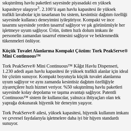
sıkıştırılmış havlu paketleri sayesinde piyasadaki en yüksek
3
kapasiteye ulaşıyor
. 2.100’ü aşan havlu kapasitesi ile yüksek
trafikli lavabolar için tasarlanan bu sistem, kesintisiz dağıtım özelliği
sayesinde kullanıcı deneyimini iyileştiriyor. Kompakt ve ince
tasarımı sayesinde yerden tasarruf sağlıyor ve şık görünümüyle her
işletmeye uyum sağlıyor. Ürün, üstten hızlı dolum imkanı ile
personelin zamandan tasarruf etmesini sağlıyor ve beklenmedik
tükenmeleri önlüyor.
Küçük Tuvalet Alanlarına Kompakt Çözüm: Tork PeakServe®
Mini Continuous™
Tork PeakServe® Mini Continuous™ Kâğıt Havlu Dispenseri,
1.230 adedi aşan havlu kapasitesi ile yüksek trafikli alanlar için ideal
bir çözüm sunuyor. Kompakt boyutuyla küçük tuvalet alanlarına
uyum sağlıyor ve aynı zamanda kesintisiz dağıtım özelliğiyle
ziyaretçilere hızlı hizmet veriyor. %50 sıkıştırılmış havlu paketleri
sayesinde kolay depolama ve taşıma avantajı sağlıyor. Patentli
Continuous™ sistem ile kullanıcılar, yalnızca ihtiyaçları olan tek
yaprağa dokunarak hijyenik bir deneyim yaşıyor.
Tork PeakServe® ailesi, yüksek kapasitesi, hijyenik kullanım imkanı
ve çevresel faydalarıyla işletmelere daha iyi bir hijyen standardı
sunuyor.