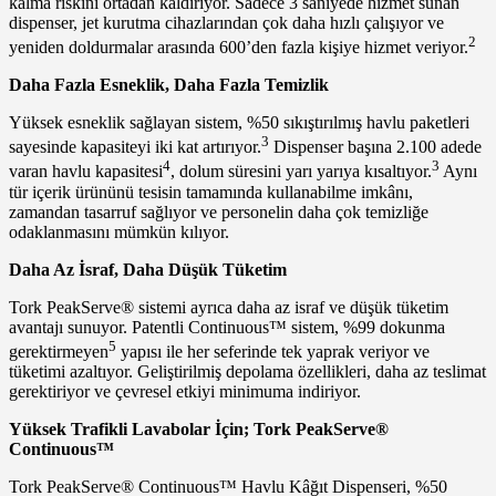
kalma riskini ortadan kaldırıyor. Sadece 3 saniyede hizmet sunan
dispenser, jet kurutma cihazlarından çok daha hızlı çalışıyor ve
2
yeniden doldurmalar arasında 600’den fazla kişiye hizmet veriyor.
Daha Fazla Esneklik, Daha Fazla Temizlik
Yüksek esneklik sağlayan sistem, %50 sıkıştırılmış havlu paketleri
3
sayesinde kapasiteyi iki kat artırıyor.
Dispenser başına 2.100 adede
4
3
varan havlu kapasitesi
, dolum süresini yarı yarıya kısaltıyor.
Aynı
tür içerik ürününü tesisin tamamında kullanabilme imkânı,
zamandan tasarruf sağlıyor ve personelin daha çok temizliğe
odaklanmasını mümkün kılıyor.
Daha Az İsraf, Daha Düşük Tüketim
Tork PeakServe® sistemi ayrıca daha az israf ve düşük tüketim
avantajı sunuyor. Patentli Continuous™ sistem, %99 dokunma
5
gerektirmeyen
yapısı ile her seferinde tek yaprak veriyor ve
tüketimi azaltıyor. Geliştirilmiş depolama özellikleri, daha az teslimat
gerektiriyor ve çevresel etkiyi minimuma indiriyor.
Yüksek Trafikli Lavabolar İçin; Tork PeakServe®
Continuous™
Tork PeakServe® Continuous™ Havlu Kâğıt Dispenseri, %50