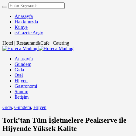
Anasayfa
Hakkımızda
Künye
e-Gazete Arşiv
Hotel | Restaurant&Cafe | Catering
Anasayfa
Gündem
Gıda
Otel
Hijyen
Gastronomi
Sunum
İletişim
Gıda
,
Gündem
,
Hijyen
Tork’tan Tüm İşletmelere Peakserve ile
Hijyende Yüksek Kalite