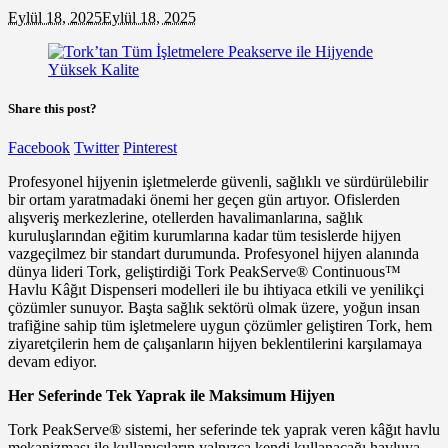
Eylül 18, 2025
Eylül 18, 2025
Share this post?
Facebook
Twitter
Pinterest
Profesyonel hijyenin işletmelerde güvenli, sağlıklı ve sürdürülebilir
bir ortam yaratmadaki önemi her geçen gün artıyor. Ofislerden
alışveriş merkezlerine, otellerden havalimanlarına, sağlık
kuruluşlarından eğitim kurumlarına kadar tüm tesislerde hijyen
vazgeçilmez bir standart durumunda. Profesyonel hijyen alanında
dünya lideri Tork, geliştirdiği Tork PeakServe® Continuous™
Havlu Kâğıt Dispenseri modelleri ile bu ihtiyaca etkili ve yenilikçi
çözümler sunuyor. Başta sağlık sektörü olmak üzere, yoğun insan
trafiğine sahip tüm işletmelere uygun çözümler geliştiren Tork, hem
ziyaretçilerin hem de çalışanların hijyen beklentilerini karşılamaya
devam ediyor.
Her Seferinde Tek Yaprak ile Maksimum Hijyen
Tork PeakServe® sistemi, her seferinde tek yaprak veren kâğıt havlu
mekanizması ile kullanıcıların yalnızca kendi kullanacağı havluya