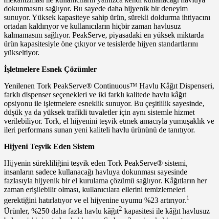
dokunmasını sağlıyor. Bu sayede daha hijyenik bir deneyim
sunuyor. Yüksek kapasiteye sahip ürün, sürekli doldurma ihtiyacını
ortadan kaldırıyor ve kullanıcıların hiçbir zaman havlusuz
kalmamasını sağlıyor. PeakServe, piyasadaki en yüksek miktarda
ürün kapasitesiyle öne çıkıyor ve tesislerde hijyen standartlarını
yükseltiyor.
İşletmelere Esnek Çözümler
Yenilenen Tork PeakServe® Continuous™ Havlu Kâğıt Dispenseri,
farklı dispenser seçenekleri ve iki farklı kalitede havlu kâğıt
opsiyonu ile işletmelere esneklik sunuyor. Bu çeşitlilik sayesinde,
düşük ya da yüksek trafikli tuvaletler için aynı sistemle hizmet
verilebiliyor. Tork, el hijyenini teşvik etmek amacıyla yumuşaklık ve
ileri performans sunan yeni kaliteli havlu ürününü de tanıtıyor.
Hijyeni Teşvik Eden Sistem
Hijyenin sürekliliğini teşvik eden Tork PeakServe® sistemi,
insanların sadece kullanacağı havluya dokunması sayesinde
fazlasıyla hijyenik bir el kurulama çözümü sağlıyor. Kâğıtların her
zaman erişilebilir olması, kullanıcılara ellerini temizlemeleri
1
gerektiğini hatırlatıyor ve el hijyenine uyumu %23 artırıyor.
2
Ürünler, %250 daha fazla havlu kâğıt
kapasitesi ile kâğıt havlusuz