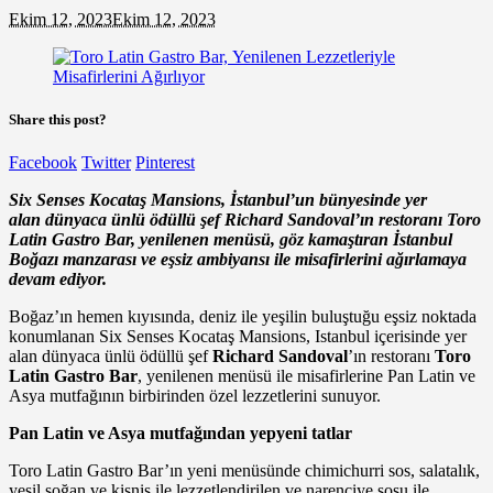
Ekim 12, 2023
Ekim 12, 2023
Share this post?
Facebook
Twitter
Pinterest
Six Senses Kocataş Mansions, İstanbul’un bünyesinde yer
alan dünyaca ünlü ödüllü şef Richard Sandoval’ın restoranı Toro
Latin Gastro Bar, yenilenen menüsü, göz kamaştıran İstanbul
Boğazı manzarası ve eşsiz ambiyansı ile misafirlerini ağırlamaya
devam ediyor.
Boğaz’ın hemen kıyısında, deniz ile yeşilin buluştuğu eşsiz noktada
konumlanan Six Senses Kocataş Mansions, Istanbul içerisinde yer
alan dünyaca ünlü ödüllü şef
Richard Sandoval
’ın restoranı
Toro
Latin Gastro Bar
, yenilenen menüsü ile misafirlerine Pan Latin ve
Asya mutfağının birbirinden özel lezzetlerini sunuyor.
Pan Latin ve Asya mutfağından yepyeni tatlar
Toro Latin Gastro Bar’ın yeni menüsünde chimichurri sos, salatalık,
yeşil soğan ve kişniş ile lezzetlendirilen ve narenciye sosu ile