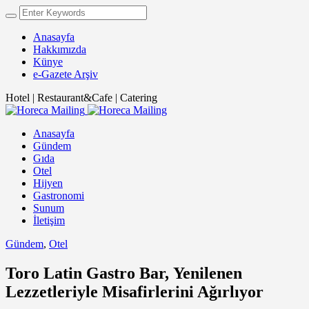
Anasayfa
Hakkımızda
Künye
e-Gazete Arşiv
Hotel | Restaurant&Cafe | Catering
Anasayfa
Gündem
Gıda
Otel
Hijyen
Gastronomi
Sunum
İletişim
Gündem
,
Otel
Toro Latin Gastro Bar, Yenilenen
Lezzetleriyle Misafirlerini Ağırlıyor