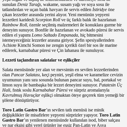
sunulan
Deniz Tarağı
, wakame, susam yağı ve soya sosu ile
tatlandırılan ve uçan balık havyarı ile servis edilen
İstiridye
öne
çıkan lezzetler arasında yerini alıyor. Yeni menünün yepyeni
lezzetleri karidesli
Scorpion Roll
ve üç farklı balık ile hazırlanan
Rainbow Roll
, özenle seçilmiş malzemeleri ile konuklara gurme bir
deneyim sunuyor. Bonfile ile hazırlanan ve avokado püresi ile servis
edilen el yapımı
Lomo Saltado Empanada
, hiç bitmesini
istemeyeceğiniz lezzetler arasına giriyor. Şefin spesiyallerinden
Achiote Kimchi Somon ise zengin içerikli özel bir sos ile marine
edilerek, karnabahar püresi ve Çin lahanası ile sunuluyor.
Lezzeti taçlandıran salatalar ve eşlikçiler
Salata menüsünde yer alan ve mevsimin en sevilen lezzetlerinden
olan
Pancar Salatası
, keçi peyniri, yeşil elma ve karamelize cevizin
uyumunun yanı sıra sosunda bulunan pancar suyu, bal, portakal ve
limon suyu ile bambaşka bir lezzet deneyimi sunuyor.
Patatesin Üç
Hali
, fıstık soslu
Karnabahar Püresi
ve sürpriz aromalarıyla
Kavrulmuş Havuçlar
eşlikçi olmaktan öteye geçerek tüm yemeği bir
şölene dönüştürüyor.
Toro Latin Gastro Bar
’ın sevilen tatlı menüsü ise minik
değişiklikler ile misafirlere yepyeni sürprizler yapıyor.
Toro Latin
Gastro Bar
’ın yenilenen menüsünde kullanılan isod, biber salçası
ve nar ekşisi gibi yerel ürünler ise eşsiz Pan-Latin ve Asya