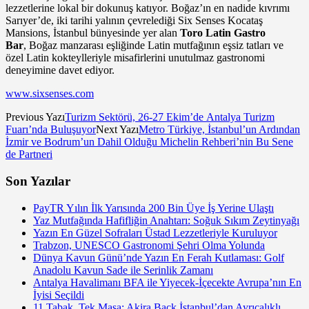
lezzetlerine lokal bir dokunuş katıyor. Boğaz’ın en nadide kıvrımı
Sarıyer’de, iki tarihi yalının çevrelediği Six Senses Kocataş
Mansions, İstanbul bünyesinde yer alan
Toro Latin Gastro
Bar
, Boğaz manzarası eşliğinde Latin mutfağının eşsiz tatları ve
özel Latin kokteylleriyle misafirlerini unutulmaz gastronomi
deneyimine davet ediyor.
www.sixsenses.com
Previous Yazı
Turizm Sektörü, 26-27 Ekim’de Antalya Turizm
Fuarı’nda Buluşuyor
Next Yazı
Metro Türkiye, İstanbul’un Ardından
İzmir ve Bodrum’un Dahil Olduğu Michelin Rehberi’nin Bu Sene
de Partneri
Son Yazılar
PayTR Yılın İlk Yarısında 200 Bin Üye İş Yerine Ulaştı
Yaz Mutfağında Hafifliğin Anahtarı: Soğuk Sıkım Zeytinyağı
Yazın En Güzel Sofraları Üstad Lezzetleriyle Kuruluyor
Trabzon, UNESCO Gastronomi Şehri Olma Yolunda
Dünya Kavun Günü’nde Yazın En Ferah Kutlaması: Golf
Anadolu Kavun Sade ile Serinlik Zamanı
Antalya Havalimanı BFA ile Yiyecek-İçecekte Avrupa’nın En
İyisi Seçildi
11 Tabak, Tek Masa: Akira Back İstanbul’dan Ayrıcalıklı