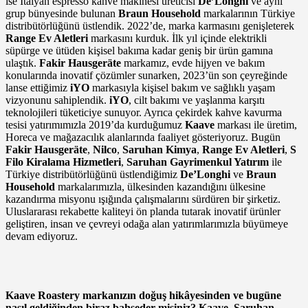
ise İtalyan espresso kahve makinesi üreticisi
De’Longhi
ve aynı
grup bünyesinde bulunan
Braun Household
markalarının Türkiye
distribütörlüğünü üstlendik. 2022’de, marka karmasını genişleterek
Range Ev Aletleri
markasını kurduk. İlk yıl içinde elektrikli
süpürge ve ütüden kişisel bakıma kadar geniş bir ürün gamına
ulaştık.
Fakir Hausgeräte
markamız, evde hijyen ve bakım
konularında inovatif çözümler sunarken, 2023’ün son çeyreğinde
lanse ettiğimiz
iYO
markasıyla kişisel bakım ve sağlıklı yaşam
vizyonunu sahiplendik.
iYO
, cilt bakımı ve yaşlanma karşıtı
teknolojileri tüketiciye sunuyor. Ayrıca çekirdek kahve kavurma
tesisi yatırımımızla 2019’da kurduğumuz
Kaave
markası ile üretim,
Horeca ve mağazacılık alanlarında faaliyet gösteriyoruz. Bugün
Fakir Hausgeräte
,
Nilco
,
Saruhan Kimya
,
Range Ev Aletleri
,
S
Filo Kiralama Hizmetleri
,
Saruhan Gayrimenkul Yatırım
ile
Türkiye distribütörlüğünü üstlendiğimiz
De’Longhi
ve
Braun
Household
markalarımızla, ülkesinden kazandığını ülkesine
kazandırma misyonu ışığında çalışmalarını sürdüren bir şirketiz.
Uluslararası rekabette kaliteyi ön planda tutarak inovatif ürünler
geliştiren, insan ve çevreyi odağa alan yatırımlarımızla büyümeye
devam ediyoruz.
Kaave Roastery markanızın doğuş hikâyesinden ve bugüne
nasıl geldiğinden biraz bahseder misiniz? Kaave, Saruhan