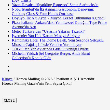
LAV Calista
Yazın Havalısı “Sparkling Espresso” Senin Starbucks’ta
Nobu Istanbul’da İki Aşamalı Gastronomi Deneyimi:
Cooking Class & Four Hands Omakase
Doyuyo, İlk Altı Ayda 7 Milyon Lezzet Tutkununu Ağırladı!
Pizza Italiante, Ankara’daki Yeni Lezzet Durağını Tepe Prime
Avenue’da Açtı
Metro Türkiye’den “Ustasına Yakışan Tazelik!”
İşverenler Yan Hak Kartını Masaya Sürüyor
Kempinski Hotel The Dome Belek, Yeni Sezonda Selçuklu
Mirasını Çağdaş Lüksle Yeniden Yorumluyor
TÜGİS’ten Yaz Aylarında Gıda Güvenliği Uyarısı
Michelin Yıldızlı Şef Grégoire Berger, Anda Barut
Collection’a Konuk Oldu
Künye
/ Horeca Mailing © 2026 / Postkom A.Ş. Hizmetidir
Horeca Mailing Gazete'nin Yeni Sayısı Çıktı!
CLOSE