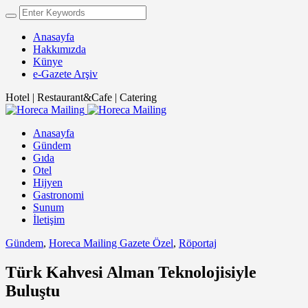
Anasayfa
Hakkımızda
Künye
e-Gazete Arşiv
Hotel | Restaurant&Cafe | Catering
Anasayfa
Gündem
Gıda
Otel
Hijyen
Gastronomi
Sunum
İletişim
Gündem
,
Horeca Mailing Gazete Özel
,
Röportaj
Türk Kahvesi Alman Teknolojisiyle
Buluştu