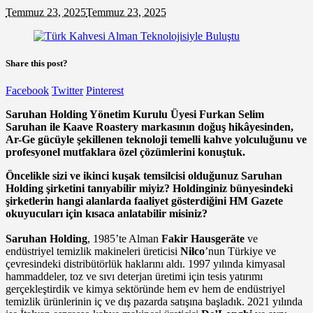
Temmuz 23, 2025
Temmuz 23, 2025
Share this post?
Facebook
Twitter
Pinterest
Saruhan Holding Yönetim Kurulu Üyesi Furkan Selim
Saruhan ile Kaave Roastery markasının doğuş hikâyesinden,
Ar-Ge gücüyle şekillenen teknoloji temelli kahve yolculuğunu ve
profesyonel mutfaklara özel çözümlerini konuştuk.
Öncelikle sizi ve ikinci kuşak temsilcisi olduğunuz Saruhan
Holding şirketini tanıyabilir miyiz? Holdinginiz bünyesindeki
şirketlerin hangi alanlarda faaliyet gösterdiğini HM Gazete
okuyucuları için kısaca anlatabilir misiniz?
Saruhan Holding
, 1985’te Alman
Fakir Hausgeräte
ve
endüstriyel temizlik makineleri üreticisi
Nilco
’nun Türkiye ve
çevresindeki distribütörlük haklarını aldı. 1997 yılında kimyasal
hammaddeler, toz ve sıvı deterjan üretimi için tesis yatırımı
gerçekleştirdik ve kimya sektöründe hem ev hem de endüstriyel
temizlik ürünlerinin iç ve dış pazarda satışına başladık. 2021 yılında