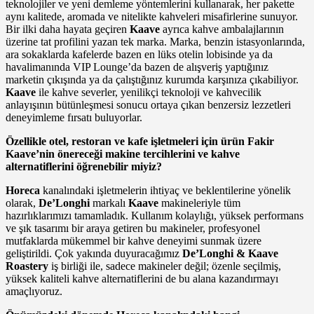
teknolojiler ve yeni demleme yöntemlerini kullanarak, her pakette
aynı kalitede, aromada ve nitelikte kahveleri misafirlerine sunuyor.
Bir ilki daha hayata geçiren
Kaave
ayrıca kahve ambalajlarının
üzerine tat profilini yazan tek marka. Marka, benzin istasyonlarında,
ara sokaklarda kafelerde bazen en lüks otelin lobisinde ya da
havalimanında VIP Lounge’da bazen de alışveriş yaptığınız
marketin çıkışında ya da çalıştığınız kurumda karşınıza çıkabiliyor.
Kaave
ile kahve severler, yenilikçi teknoloji ve kahvecilik
anlayışının bütünleşmesi sonucu ortaya çıkan benzersiz lezzetleri
deneyimleme fırsatı buluyorlar.
Özellikle otel, restoran ve kafe işletmeleri için ürün Fakir
Kaave’nin önereceği makine tercihlerini ve kahve
alternatiflerini öğrenebilir miyiz?
Horeca
kanalındaki işletmelerin ihtiyaç ve beklentilerine yönelik
olarak,
De’Longhi
markalı
Kaave
makineleriyle tüm
hazırlıklarımızı tamamladık. Kullanım kolaylığı, yüksek performans
ve şık tasarımı bir araya getiren bu makineler, profesyonel
mutfaklarda mükemmel bir kahve deneyimi sunmak üzere
geliştirildi. Çok yakında duyuracağımız
De’Longhi & Kaave
Roastery
iş birliği ile, sadece makineler değil; özenle seçilmiş,
yüksek kaliteli kahve alternatiflerini de bu alana kazandırmayı
amaçlıyoruz.