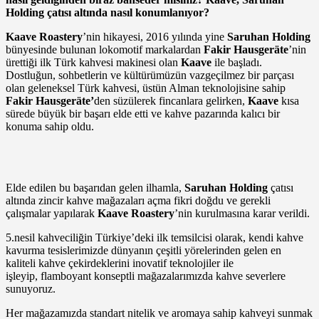
Holding çatısı altında nasıl konumlanıyor?
Kaave Roastery
’nin hikayesi, 2016 yılında yine
Saruhan Holding
bünyesinde bulunan lokomotif markalardan
Fakir Hausgeräte
’nin
ürettiği ilk Türk kahvesi makinesi olan
Kaave
ile başladı.
Dostluğun, sohbetlerin ve kültürümüzün vazgeçilmez bir parçası
olan geleneksel Türk kahvesi, üstün Alman teknolojisine sahip
Fakir Hausgeräte’
den süzülerek fincanlara gelirken,
Kaave
kısa
sürede büyük bir başarı elde etti ve kahve pazarında kalıcı bir
konuma sahip oldu.
Elde edilen bu başarıdan gelen ilhamla,
Saruhan Holding
çatısı
altında zincir kahve mağazaları açma fikri doğdu ve gerekli
çalışmalar yapılarak
Kaave Roastery
’nin kurulmasına karar verildi.
5.nesil kahveciliğin Türkiye’deki ilk temsilcisi olarak, kendi kahve
kavurma tesislerimizde dünyanın çeşitli yörelerinden gelen en
kaliteli kahve çekirdeklerini inovatif teknolojiler ile
işleyip, flamboyant konseptli mağazalarımızda kahve severlere
sunuyoruz.
Her mağazamızda standart nitelik ve aromaya sahip kahveyi sunmak