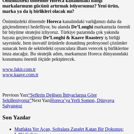
Önümüzdeki dönemde Horeca kanalındaki hangi
markalarınızın gücünü artırmak istiyorsunuz? Yeni ürün,
marka ya da iş birlikleri olacak mı?
Önümüzdeki dönemde
Horeca
kanalındaki varlığımızı daha da
güçlendirmeyi hedefliyor, bu alanda
De’Longhi
markamızla önemli
bir büyüme stratejisi izliyoruz. Türkiye pazarında çok yakında
hayata geçireceğimiz
De’Longhi & Kaave Roastery
iş birliği
sayesinde, hem inovatif ürünlerle donatılmış profesyonel çözümler
sunacak hem de sektördeki oyunculara ilham verecek iş birliklerine
imza atacağız. Bu stratejik adım, markamızın Horeca dünyasındaki
konumunu önemli ölçüde pekiştirecek.
www.fakir.com.tr
www.kaave.com.tr
Previous Yazı
“Şeflerin Değişen İhtiyaçlarına Göre
Şekilleniyoruz”
Next Yazı
Horeca’ya Yerli Somon, Dünyaya
Salyangoz
Son Yazılar
Mutfakta Yer Açan, Sofralara Zarafet Katan Bir Dokunuş: