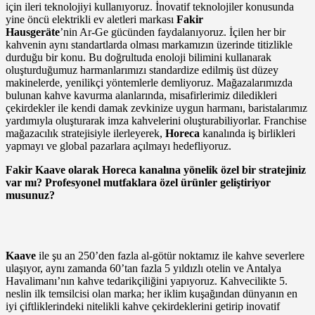
için ileri teknolojiyi kullanıyoruz. İnovatif teknolojiler konusunda
yine öncü elektrikli ev aletleri markası
Fakir
Hausgeräte
’nin Ar-Ge gücünden faydalanıyoruz. İçilen her bir
kahvenin aynı standartlarda olması markamızın üzerinde titizlikle
durduğu bir konu. Bu doğrultuda enoloji bilimini kullanarak
oluşturduğumuz harmanlarımızı standardize edilmiş üst düzey
makinelerde, yenilikçi yöntemlerle demliyoruz. Mağazalarımızda
bulunan kahve kavurma alanlarında, misafirlerimiz diledikleri
çekirdekler ile kendi damak zevkinize uygun harmanı, baristalarımız
yardımıyla oluşturarak imza kahvelerini oluşturabiliyorlar. Franchise
mağazacılık stratejisiyle ilerleyerek,
Horeca
kanalında iş birlikleri
yapmayı ve global pazarlara açılmayı hedefliyoruz.
Fakir Kaave olarak Horeca kanalına yönelik özel bir stratejiniz
var mı? Profesyonel mutfaklara özel ürünler geliştiriyor
musunuz?
Kaave
ile şu an 250’den fazla al-götür noktamız ile kahve severlere
ulaşıyor, aynı zamanda 60’tan fazla 5 yıldızlı otelin ve Antalya
Havalimanı’nın kahve tedarikçiliğini yapıyoruz. Kahvecilikte 5.
neslin ilk temsilcisi olan marka; her iklim kuşağından dünyanın en
iyi çiftliklerindeki nitelikli kahve çekirdeklerini getirip inovatif