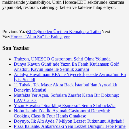
makinesinde yıkanabiliyor. Ürün Horeca/EDT sektöründe kızartma
yapan otel, restoran, catering şirketleri ve kafelere hitap ediyor.
Previous Yazı
El Değmeden Üretilen Kemalpaşa Tatlısı
Next
Yazı
Horeca “Altın Su” ile Buluşuyor
Son Yazılar
Trabzon, UNESCO Gastronomi Şehri Olma Yolunda
Dünya Kavun Günü’nde Yazın En Ferah Kutlaması: Golf
Anadolu Kavun Sade ile Serinlik Zamanı
Antalya Havalimanı BFA ile Yiyecek-İçecekte Avrupa’nın En
İyisi Seçildi
11 Tabak, Tek Masa: Akira Back İstanbul’dan Ayrıcalıklı
Deneyim Menüsü
Mutfakta Yer Açan, Sofralara Zarafet Katan Bir Dokunuş:
LAV Calista
Yazın Havalısı “Sparkling Espresso” Senin Starbucks’ta
Nobu Istanbul’da İki Aşamalı Gastronomi Deneyimi:
Cooking Class & Four Hands Omakase
Doyuyo, İlk Altı Ayda 7 Milyon Lezzet Tutkununu Ağırladı!
Pizza Italiante, Ankara’daki Yeni Lezzet Durağını Tepe Prime