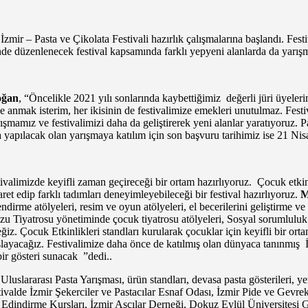
mir – Pasta ve Çikolata Festivali hazırlık çalışmalarına başlandı. Festi
de düzenlenecek festival kapsamında farklı yepyeni alanlarda da yarışm
oğan
, “Öncelikle 2021 yılı sonlarında kaybettiğimiz değerli jüri üyele
 anmak isterim, her ikisinin de festivalimize emekleri unutulmaz. Festiv
şmamız ve festivalimizi daha da geliştirerek yeni alanlar yaratıyoruz. Pa
yapılacak olan yarışmaya katılım için son başvuru tarihimiz ise 21 Nis
stivalimizde keyifli zaman geçireceği bir ortam hazırlıyoruz. Çocuk etk
ret edip farklı tadımları deneyimleyebileceği bir festival hazırlıyoruz.
M
dirme atölyeleri, resim ve oyun atölyeleri, el becerilerini geliştirme ve s
 Tiyatrosu yönetiminde çocuk tiyatrosu atölyeleri, Sosyal sorumluluk 
. Çocuk Etkinlikleri standları kurularak çocuklar için keyifli bir ortam 
yacağız. Festivalimize daha önce de katılmış olan dünyaca tanınmış İ
bir gösteri sunacak ”dedi..
luslararası Pasta Yarışması, ürün standları, devasa pasta gösterileri, yenil
estivalde İzmir Şekerciler ve Pastacılar Esnaf Odası, İzmir Pide ve Gevr
 Edindirme Kursları, İzmir Aşçılar Derneği, Dokuz Eylül Üniversitesi