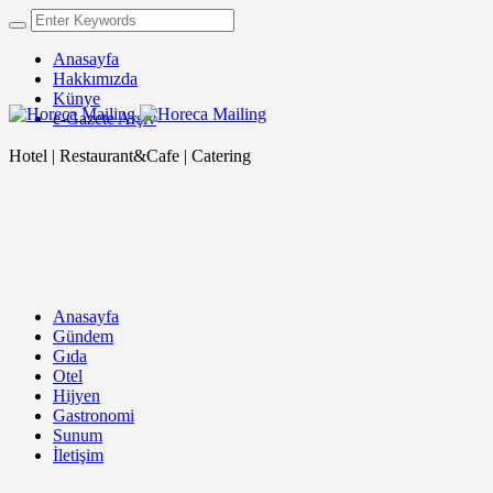
Anasayfa
Hakkımızda
Künye
e-Gazete Arşiv
Hotel | Restaurant&Cafe | Catering
Anasayfa
Gündem
Gıda
Otel
Hijyen
Gastronomi
Sunum
İletişim