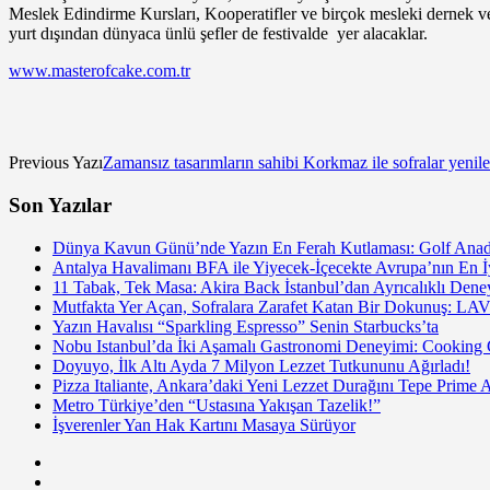
Meslek Edindirme Kursları, Kooperatifler ve birçok mesleki dernek ve 
yurt dışından dünyaca ünlü şefler de festivalde yer alacaklar.
www.masterofcake.com.tr
Previous Yazı
Zamansız tasarımların sahibi Korkmaz ile sofralar yeni
Son Yazılar
Dünya Kavun Günü’nde Yazın En Ferah Kutlaması: Golf Anado
Antalya Havalimanı BFA ile Yiyecek-İçecekte Avrupa’nın En İy
11 Tabak, Tek Masa: Akira Back İstanbul’dan Ayrıcalıklı De
Mutfakta Yer Açan, Sofralara Zarafet Katan Bir Dokunuş: LAV
Yazın Havalısı “Sparkling Espresso” Senin Starbucks’ta
Nobu Istanbul’da İki Aşamalı Gastronomi Deneyimi: Cooking
Doyuyo, İlk Altı Ayda 7 Milyon Lezzet Tutkununu Ağırladı!
Pizza Italiante, Ankara’daki Yeni Lezzet Durağını Tepe Prime 
Metro Türkiye’den “Ustasına Yakışan Tazelik!”
İşverenler Yan Hak Kartını Masaya Sürüyor