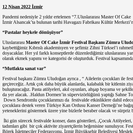
12 Nisan 2022 İzmir
Pandemi nedeniyle 2 yıldır ertelenen “7.Uluslararası Master Of Cake İz
İzmir Alsancak’ta bulunan tarihi Havagazı Fabrikası Kültür Merkezi’n
“Pastalar heykele dönüşüyor”
Uluslararası
Master Of Cake İzmir Festival Başkanı Zümra Ulud
kaybettiğimiz Kıbrıslı akademisyen ve şefimiz Zihni Türksel’i rahmetle
doyacaklar. Her yıl farklı konseptlerde düzenlediğimiz uluslararası yarı
olarak ekmek yapımı ve kategorisi de oluşturduk. Festival kapsamında 
“Mutfakta sanat var”
Festival başkanı Zümra Uludoğan ayrıca , “ Ailelerin çocukları ile fe
geçireceğiz. Artık çok daha büyük alanlarda, kalabalık bir kitlenin ziya
buluşturacağız. Pasta atölyeleri, akıl oyunları, ahşap boyama ve şekillen
da yer alacak. .Haldun Dormen’in süpervizörlüğünü yaptığı Sahne Tozu
Down Sendromlu çocuklarımızı da festivalde etkinliklere dahil edeceğiz
çocuklara destek veren Türkiye Kan Ordusu Kanser Derneği’ne bağışla
yeteneklerini göstermek üzere yine bizlerle beraber olacak ve sürpriz 
İki gün sürecek festivalde konser, dans gösterileri, ,Çocuk Atölyeleri, U
tadımları gibi bir çok aktivite ziyaretçilerin beğenisine sunuluyor. F
Börek İşletmeciler Federasyonu, İzmir Büyükşehir Belediyesi Meslek