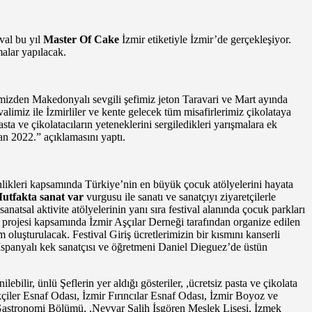
val bu yıl
Master Of Cake
İzmir etiketiyle İzmir’de gerçekleşiyor.
alar yapılacak.
rimizden Makedonyalı sevgili şefimiz jeton Taravari ve Mart ayında
alimiz ile İzmirliler ve kente gelecek tüm misafirlerimiz çikolataya
sta ve çikolatacıların yeteneklerini sergiledikleri yarışmalara ek
an 2022.” açıklamasını yaptı.
inlikleri kapsamında Türkiye’nin en büyük çocuk atölyelerini hayata
utfakta sanat var
vurgusu ile sanatı ve sanatçıyı ziyaretçilerle
anatsal aktivite atölyelerinin yanı sıra festival alanında çocuk parkları
projesi kapsamında İzmir Aşçılar Derneği tarafından organize edilen
oluşturulacak. Festival Giriş ücretlerimizin bir kısmını kanserli
spanyalı kek sanatçısı ve öğretmeni Daniel Dieguez’de üstün
ebilir, ünlü Şeflerin yer aldığı gösteriler, ,ücretsiz pasta ve çikolata
ekçiler Esnaf Odası, İzmir Fırıncılar Esnaf Odası, İzmir Boyoz ve
 Gastronomi Bölümü, ,Nevvar Salih İşgören Meslek Lisesi, İzmek