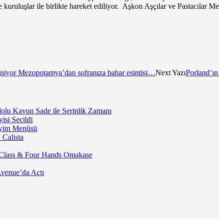
kuruluşlar ile birlikte hareket ediliyor. Aşkon Aşçılar ve Pastacılar 
leniyor Mezopotamya’dan sofranıza bahar esintisi…
Next Yazı
Porland’ın
lu Kavun Sade ile Serinlik Zamanı
isi Seçildi
neyim Menüsü
 Calista
 Class & Four Hands Omakase
Avenue’da Açtı