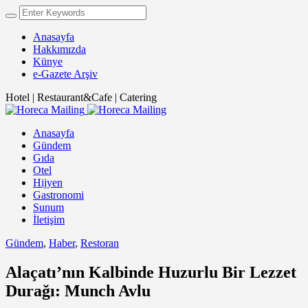
Anasayfa
Hakkımızda
Künye
e-Gazete Arşiv
Hotel | Restaurant&Cafe | Catering
Anasayfa
Gündem
Gıda
Otel
Hijyen
Gastronomi
Sunum
İletişim
Gündem
,
Haber
,
Restoran
Alaçatı’nın Kalbinde Huzurlu Bir Lezzet
Durağı: Munch Avlu