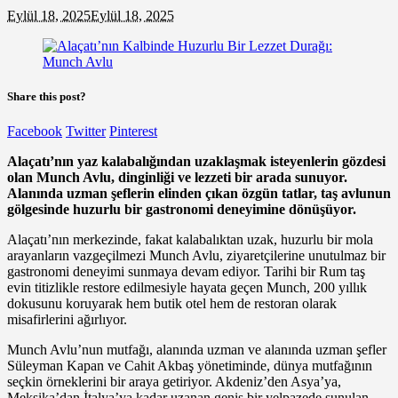
Eylül 18, 2025
Eylül 18, 2025
Share this post?
Facebook
Twitter
Pinterest
Alaçatı’nın yaz kalabalığından uzaklaşmak isteyenlerin gözdesi
olan Munch Avlu, dinginliği ve lezzeti bir arada sunuyor.
Alanında uzman şeflerin elinden çıkan özgün tatlar, taş avlunun
gölgesinde huzurlu bir gastronomi deneyimine dönüşüyor.
Alaçatı’nın merkezinde, fakat kalabalıktan uzak, huzurlu bir mola
arayanların vazgeçilmezi Munch Avlu, ziyaretçilerine unutulmaz bir
gastronomi deneyimi sunmaya devam ediyor. Tarihi bir Rum taş
evin titizlikle restore edilmesiyle hayata geçen Munch, 200 yıllık
dokusunu koruyarak hem butik otel hem de restoran olarak
misafirlerini ağırlıyor.
Munch Avlu’nun mutfağı, alanında uzman ve alanında uzman şefler
Süleyman Kapan ve Cahit Akbaş yönetiminde, dünya mutfağının
seçkin örneklerini bir araya getiriyor. Akdeniz’den Asya’ya,
Meksika’dan İtalya’ya kadar uzanan geniş bir yelpazede sunulan