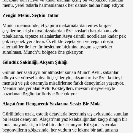
menü, yerel tatlarla harmanlanarak her damak tadına hitap ediyor.
Zengin Menü, Seçkin Tatlar
Munch menüsünde; el yapımı makarnalardan enfes burger
çeşitlerine, ekşi maya pizzalardan özel soslarla hazırlanan avlu
tabaklarına, taptaze salatalardan Asya esintili noodlelara kadar pek
çok seçenek yer alıyor. Özellikle vejetaryen ve vegan dostu
alternatifler ile her tür beslenme biçimine uygun seçenekler
sunulması, Munch’u bölgede öne çıkarıyor.
Gündüz Sakinliği, Akşam Şıklığı
Günün her saati ayrı bir atmosfer sunan Munch Avlu, sabahları
dünya ve yöresel kahvaltı çeşitleriyle, akşamları ise özel kokteyl
menüsü ve şık ortamıyla misafirlerine farklı deneyimler yaşatıyor.
Menüsünde yer alan Avlu Kokteylleri, mevsim meyveleriyle
hazırlanan özgün tarifleriyle öne çıkıyor.
Alaçatı’nın Rengarenk Yazlarına Sessiz Bir Mola
Gürültüden uzak, estetik detaylarla bezenmiş taş avlusunda sunulan
bu lezzet deneyimi, Alaçatı’nın yaz kalabalığından kaçıp dingin bir
mola arayanlar için ideal bir adres sunuyor. Rüzgarla savrulan
begonvillerin gölgesinde, her yudum ve lokma bir tatil anısına