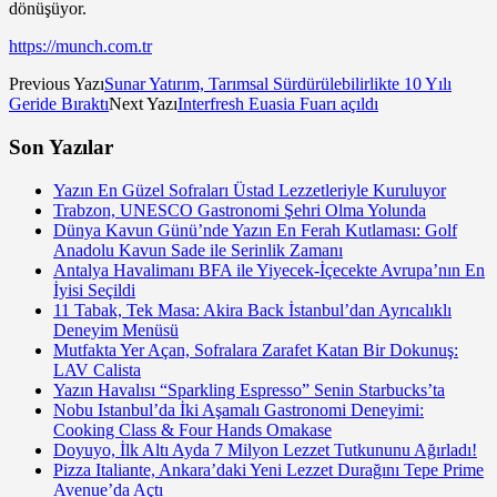
dönüşüyor.
https://munch.com.tr
Previous Yazı
Sunar Yatırım, Tarımsal Sürdürülebilirlikte 10 Yılı
Geride Bıraktı
Next Yazı
Interfresh Euasia Fuarı açıldı
Son Yazılar
Yazın En Güzel Sofraları Üstad Lezzetleriyle Kuruluyor
Trabzon, UNESCO Gastronomi Şehri Olma Yolunda
Dünya Kavun Günü’nde Yazın En Ferah Kutlaması: Golf
Anadolu Kavun Sade ile Serinlik Zamanı
Antalya Havalimanı BFA ile Yiyecek-İçecekte Avrupa’nın En
İyisi Seçildi
11 Tabak, Tek Masa: Akira Back İstanbul’dan Ayrıcalıklı
Deneyim Menüsü
Mutfakta Yer Açan, Sofralara Zarafet Katan Bir Dokunuş:
LAV Calista
Yazın Havalısı “Sparkling Espresso” Senin Starbucks’ta
Nobu Istanbul’da İki Aşamalı Gastronomi Deneyimi:
Cooking Class & Four Hands Omakase
Doyuyo, İlk Altı Ayda 7 Milyon Lezzet Tutkununu Ağırladı!
Pizza Italiante, Ankara’daki Yeni Lezzet Durağını Tepe Prime
Avenue’da Açtı