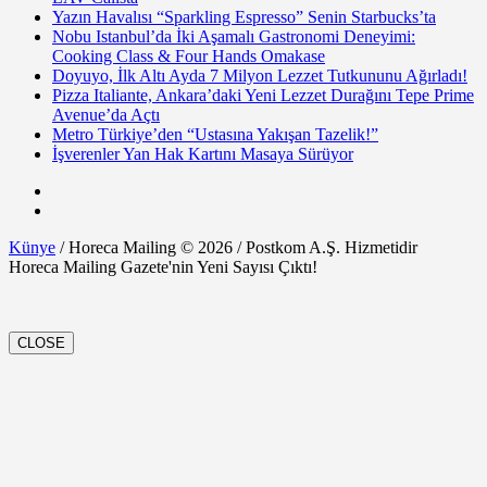
Yazın Havalısı “Sparkling Espresso” Senin Starbucks’ta
Nobu Istanbul’da İki Aşamalı Gastronomi Deneyimi:
Cooking Class & Four Hands Omakase
Doyuyo, İlk Altı Ayda 7 Milyon Lezzet Tutkununu Ağırladı!
Pizza Italiante, Ankara’daki Yeni Lezzet Durağını Tepe Prime
Avenue’da Açtı
Metro Türkiye’den “Ustasına Yakışan Tazelik!”
İşverenler Yan Hak Kartını Masaya Sürüyor
Künye
/ Horeca Mailing © 2026 / Postkom A.Ş. Hizmetidir
Horeca Mailing Gazete'nin Yeni Sayısı Çıktı!
CLOSE