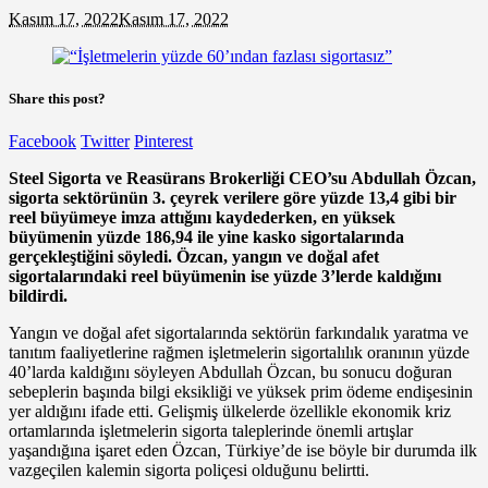
Kasım 17, 2022
Kasım 17, 2022
Share this post?
Facebook
Twitter
Pinterest
Steel Sigorta ve Reasürans Brokerliği CEO’su Abdullah Özcan,
sigorta sektörünün 3. çeyrek verilere göre yüzde 13,4 gibi bir
reel büyümeye imza attığını kaydederken, en yüksek
büyümenin yüzde 186,94 ile yine kasko sigortalarında
gerçekleştiğini söyledi. Özcan, yangın ve doğal afet
sigortalarındaki reel büyümenin ise yüzde 3’lerde kaldığını
bildirdi.
Yangın ve doğal afet sigortalarında sektörün farkındalık yaratma ve
tanıtım faaliyetlerine rağmen işletmelerin sigortalılık oranının yüzde
40’larda kaldığını söyleyen Abdullah Özcan, bu sonucu doğuran
sebeplerin başında bilgi eksikliği ve yüksek prim ödeme endişesinin
yer aldığını ifade etti. Gelişmiş ülkelerde özellikle ekonomik kriz
ortamlarında işletmelerin sigorta taleplerinde önemli artışlar
yaşandığına işaret eden Özcan, Türkiye’de ise böyle bir durumda ilk
vazgeçilen kalemin sigorta poliçesi olduğunu belirtti.