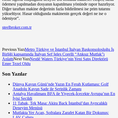
ödemesi yapılmadan dosyanın kapatılması yönünde rapor hazırlıyor.
Diğer taraftan makine değerinin fazla bildirilmesi ise prim tutarını
yükseltiyor. Hasar olduğunda makinenin gerçek değeri ne ise o
ödeniyor”.
steelbroker.com.tr
Previous Yazı
Metro Türkiye ve İstanbul İtalyan Başkonsolosluğu İş
Birliği kapsamında İtalyan Şef Igles Corelli “Atıksız Mutfak”ı
Anlattı
Next Yazı
Nestlé Waters Türkiye’nin Yeni Satış Direktörü
Emre Tezel Oldu
Son Yazılar
Dünya Kavun Günü’nde Yazın En Ferah Kutlaması: Golf
Anadolu Kavun Sade ile Serinlik Zamanı
Antalya Havalimanı BFA ile Yiyecek-İçecekte Avrupa’nın En
İyisi Seçildi
11 Tabak, Tek Masa: Akira Back İstanbul’dan Ayrıcalıklı
Deneyim Menüsü
Mutfakta Yer Açan, Sofralara Zarafet Katan Bir Dokunuş:
LAV Calista