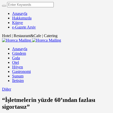
Anasayfa
Hakkımızda
Künye
e-Gazete Arşiv
Hotel | Restaurant&Cafe | Catering
Anasayfa
Gündem
Gıda
Otel
Hijyen
Gastronomi
Sunum
İletişim
Diğer
“İşletmelerin yüzde 60’ından fazlası
sigortasız”