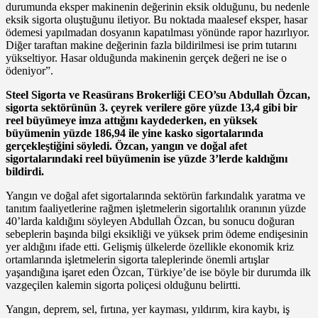
durumunda eksper makinenin değerinin eksik olduğunu, bu nedenle
eksik sigorta oluştuğunu iletiyor. Bu noktada maalesef eksper, hasar
ödemesi yapılmadan dosyanın kapatılması yönünde rapor hazırlıyor.
Diğer taraftan makine değerinin fazla bildirilmesi ise prim tutarını
yükseltiyor. Hasar olduğunda makinenin gerçek değeri ne ise o
ödeniyor”.
Steel Sigorta ve Reasürans Brokerliği CEO’su Abdullah Özcan,
sigorta sektörünün 3. çeyrek verilere göre yüzde 13,4 gibi bir
reel büyümeye imza attığını kaydederken, en yüksek
büyümenin yüzde 186,94 ile yine kasko sigortalarında
gerçekleştiğini söyledi. Özcan, yangın ve doğal afet
sigortalarındaki reel büyümenin ise yüzde 3’lerde kaldığını
bildirdi.
Yangın ve doğal afet sigortalarında sektörün farkındalık yaratma ve
tanıtım faaliyetlerine rağmen işletmelerin sigortalılık oranının yüzde
40’larda kaldığını söyleyen Abdullah Özcan, bu sonucu doğuran
sebeplerin başında bilgi eksikliği ve yüksek prim ödeme endişesinin
yer aldığını ifade etti. Gelişmiş ülkelerde özellikle ekonomik kriz
ortamlarında işletmelerin sigorta taleplerinde önemli artışlar
yaşandığına işaret eden Özcan, Türkiye’de ise böyle bir durumda ilk
vazgeçilen kalemin sigorta poliçesi olduğunu belirtti.
Yangın, deprem, sel, fırtına, yer kayması, yıldırım, kira kaybı, iş