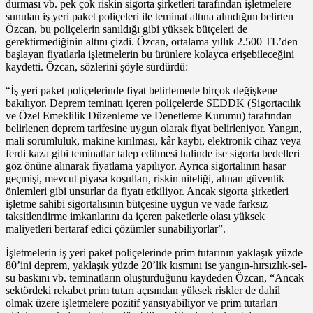
durması vb. pek çok riskin sigorta şirketleri tarafından işletmelere
sunulan iş yeri paket poliçeleri ile teminat altına alındığını belirten
Özcan, bu poliçelerin sanıldığı gibi yüksek bütçeleri de
gerektirmediğinin altını çizdi. Özcan, ortalama yıllık 2.500 TL’den
başlayan fiyatlarla işletmelerin bu ürünlere kolayca erişebileceğini
kaydetti. Özcan, sözlerini şöyle sürdürdü:
“İş yeri paket poliçelerinde fiyat belirlemede birçok değişkene
bakılıyor. Deprem teminatı içeren poliçelerde SEDDK (Sigortacılık
ve Özel Emeklilik Düzenleme ve Denetleme Kurumu) tarafından
belirlenen deprem tarifesine uygun olarak fiyat belirleniyor. Yangın,
mali sorumluluk, makine kırılması, kâr kaybı, elektronik cihaz veya
ferdi kaza gibi teminatlar talep edilmesi halinde ise sigorta bedelleri
göz önüne alınarak fiyatlama yapılıyor. Ayrıca sigortalının hasar
geçmişi, mevcut piyasa koşulları, riskin niteliği, alınan güvenlik
önlemleri gibi unsurlar da fiyatı etkiliyor. Ancak sigorta şirketleri
işletme sahibi sigortalısının bütçesine uygun ve vade farksız
taksitlendirme imkanlarını da içeren paketlerle olası yüksek
maliyetleri bertaraf edici çözümler sunabiliyorlar”.
İşletmelerin iş yeri paket poliçelerinde prim tutarının yaklaşık yüzde
80’ini deprem, yaklaşık yüzde 20’lik kısmını ise yangın-hırsızlık-sel-
su baskını vb. teminatların oluşturduğunu kaydeden Özcan, “Ancak
sektördeki rekabet prim tutarı açısından yüksek riskler de dahil
olmak üzere işletmelere pozitif yansıyabiliyor ve prim tutarları