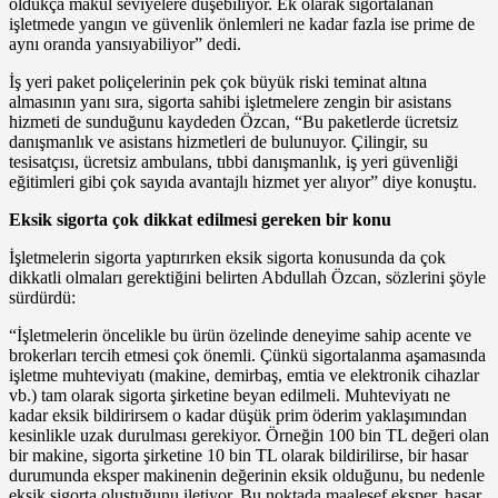
oldukça makul seviyelere düşebiliyor. Ek olarak sigortalanan
işletmede yangın ve güvenlik önlemleri ne kadar fazla ise prime de
aynı oranda yansıyabiliyor” dedi.
İş yeri paket poliçelerinin pek çok büyük riski teminat altına
almasının yanı sıra, sigorta sahibi işletmelere zengin bir asistans
hizmeti de sunduğunu kaydeden Özcan, “Bu paketlerde ücretsiz
danışmanlık ve asistans hizmetleri de bulunuyor. Çilingir, su
tesisatçısı, ücretsiz ambulans, tıbbi danışmanlık, iş yeri güvenliği
eğitimleri gibi çok sayıda avantajlı hizmet yer alıyor” diye konuştu.
Eksik sigorta çok dikkat edilmesi gereken bir konu
İşletmelerin sigorta yaptırırken eksik sigorta konusunda da çok
dikkatli olmaları gerektiğini belirten Abdullah Özcan, sözlerini şöyle
sürdürdü:
“İşletmelerin öncelikle bu ürün özelinde deneyime sahip acente ve
brokerları tercih etmesi çok önemli. Çünkü sigortalanma aşamasında
işletme muhteviyatı (makine, demirbaş, emtia ve elektronik cihazlar
vb.) tam olarak sigorta şirketine beyan edilmeli. Muhteviyatı ne
kadar eksik bildirirsem o kadar düşük prim öderim yaklaşımından
kesinlikle uzak durulması gerekiyor. Örneğin 100 bin TL değeri olan
bir makine, sigorta şirketine 10 bin TL olarak bildirilirse, bir hasar
durumunda eksper makinenin değerinin eksik olduğunu, bu nedenle
eksik sigorta oluştuğunu iletiyor. Bu noktada maalesef eksper, hasar