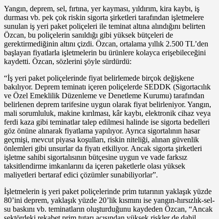
Yangın, deprem, sel, fırtına, yer kayması, yıldırım, kira kaybı, iş
durması vb. pek çok riskin sigorta şirketleri tarafından işletmelere
sunulan iş yeri paket poliçeleri ile teminat altına alındığını belirten
Özcan, bu poliçelerin sanıldığı gibi yüksek bütçeleri de
gerektirmediğinin altını çizdi. Özcan, ortalama yıllık 2.500 TL’den
başlayan fiyatlarla işletmelerin bu ürünlere kolayca erişebileceğini
kaydetti. Özcan, sözlerini şöyle sürdürdü:
“İş yeri paket poliçelerinde fiyat belirlemede birçok değişkene
bakılıyor. Deprem teminatı içeren poliçelerde SEDDK (Sigortacılık
ve Özel Emeklilik Düzenleme ve Denetleme Kurumu) tarafından
belirlenen deprem tarifesine uygun olarak fiyat belirleniyor. Yangın,
mali sorumluluk, makine kırılması, kâr kaybı, elektronik cihaz veya
ferdi kaza gibi teminatlar talep edilmesi halinde ise sigorta bedelleri
göz önüne alınarak fiyatlama yapılıyor. Ayrıca sigortalının hasar
geçmişi, mevcut piyasa koşulları, riskin niteliği, alınan güvenlik
önlemleri gibi unsurlar da fiyatı etkiliyor. Ancak sigorta şirketleri
işletme sahibi sigortalısının bütçesine uygun ve vade farksız
taksitlendirme imkanlarını da içeren paketlerle olası yüksek
maliyetleri bertaraf edici çözümler sunabiliyorlar”.
İşletmelerin iş yeri paket poliçelerinde prim tutarının yaklaşık yüzde
80’ini deprem, yaklaşık yüzde 20’lik kısmını ise yangın-hırsızlık-sel-
su baskını vb. teminatların oluşturduğunu kaydeden Özcan, “Ancak
sektördeki rekabet prim tutarı açısından yüksek riskler de dahil