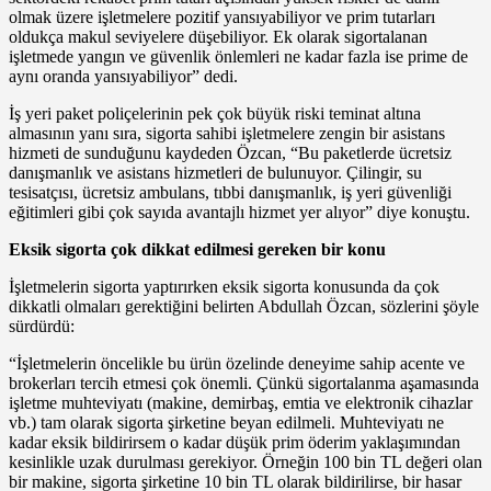
olmak üzere işletmelere pozitif yansıyabiliyor ve prim tutarları
oldukça makul seviyelere düşebiliyor. Ek olarak sigortalanan
işletmede yangın ve güvenlik önlemleri ne kadar fazla ise prime de
aynı oranda yansıyabiliyor” dedi.
İş yeri paket poliçelerinin pek çok büyük riski teminat altına
almasının yanı sıra, sigorta sahibi işletmelere zengin bir asistans
hizmeti de sunduğunu kaydeden Özcan, “Bu paketlerde ücretsiz
danışmanlık ve asistans hizmetleri de bulunuyor. Çilingir, su
tesisatçısı, ücretsiz ambulans, tıbbi danışmanlık, iş yeri güvenliği
eğitimleri gibi çok sayıda avantajlı hizmet yer alıyor” diye konuştu.
Eksik sigorta çok dikkat edilmesi gereken bir konu
İşletmelerin sigorta yaptırırken eksik sigorta konusunda da çok
dikkatli olmaları gerektiğini belirten Abdullah Özcan, sözlerini şöyle
sürdürdü:
“İşletmelerin öncelikle bu ürün özelinde deneyime sahip acente ve
brokerları tercih etmesi çok önemli. Çünkü sigortalanma aşamasında
işletme muhteviyatı (makine, demirbaş, emtia ve elektronik cihazlar
vb.) tam olarak sigorta şirketine beyan edilmeli. Muhteviyatı ne
kadar eksik bildirirsem o kadar düşük prim öderim yaklaşımından
kesinlikle uzak durulması gerekiyor. Örneğin 100 bin TL değeri olan
bir makine, sigorta şirketine 10 bin TL olarak bildirilirse, bir hasar