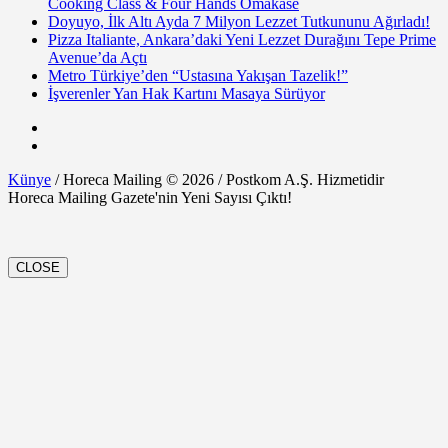
Cooking Class & Four Hands Omakase
Doyuyo, İlk Altı Ayda 7 Milyon Lezzet Tutkununu Ağırladı!
Pizza Italiante, Ankara’daki Yeni Lezzet Durağını Tepe Prime
Avenue’da Açtı
Metro Türkiye’den “Ustasına Yakışan Tazelik!”
İşverenler Yan Hak Kartını Masaya Sürüyor
Künye
/ Horeca Mailing © 2026 / Postkom A.Ş. Hizmetidir
Horeca Mailing Gazete'nin Yeni Sayısı Çıktı!
CLOSE