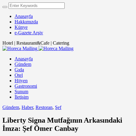
Anasayfa
Hakkımızda
Künye
e-Gazete Arşiv
Hotel | Restaurant&Cafe | Catering
Anasayfa
Gündem
Gıda
Otel
Hijyen
Gastronomi
Sunum
İletişim
Gündem
,
Haber
,
Restoran
,
Şef
Liberty Signa Mutfağının Arkasındaki
İmza: Şef Ömer Canbay