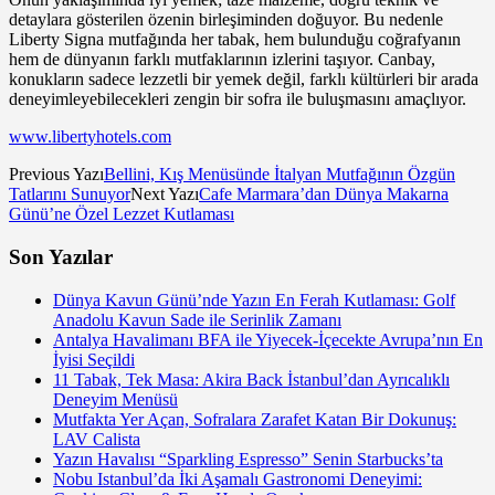
detaylara gösterilen özenin birleşiminden doğuyor. Bu nedenle
Liberty Signa mutfağında her tabak, hem bulunduğu coğrafyanın
hem de dünyanın farklı mutfaklarının izlerini taşıyor. Canbay,
konukların sadece lezzetli bir yemek değil, farklı kültürleri bir arada
deneyimleyebilecekleri zengin bir sofra ile buluşmasını amaçlıyor.
www.libertyhotels.com
Previous Yazı
Bellini, Kış Menüsünde İtalyan Mutfağının Özgün
Tatlarını Sunuyor
Next Yazı
Cafe Marmara’dan Dünya Makarna
Günü’ne Özel Lezzet Kutlaması
Son Yazılar
Dünya Kavun Günü’nde Yazın En Ferah Kutlaması: Golf
Anadolu Kavun Sade ile Serinlik Zamanı
Antalya Havalimanı BFA ile Yiyecek-İçecekte Avrupa’nın En
İyisi Seçildi
11 Tabak, Tek Masa: Akira Back İstanbul’dan Ayrıcalıklı
Deneyim Menüsü
Mutfakta Yer Açan, Sofralara Zarafet Katan Bir Dokunuş:
LAV Calista
Yazın Havalısı “Sparkling Espresso” Senin Starbucks’ta
Nobu Istanbul’da İki Aşamalı Gastronomi Deneyimi: