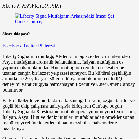
Ekim 22, 2025
Ekim 22, 2025
Share this post?
Facebook
Twitter
Pinterest
Liberty Signa’nın mutfağı, Akdeniz’in taptaze deniz ürünlerinden
Asya mutfağının aromatik baharatlarına, İtalyan mutfağının ev
yapımı makarnalarından Hint mutfağının renkli köri çeşitlerine
uzanan zengin bir lezzet yelpazesi sunuyor. Bu kültürel çeşitliliğin
ardında ise 20 yılı aşkın süredir dünya mutfaklarında edindiği
deneyimi yaratıcılığıyla harmanlayan Executive Chef Ömer Canbay
bulunuyor.
Farklı ülkelerde ve mutfaklarda kazandığı birikimi, özgün tarifler ve
güçlü bir ekip çalışması anlayışıyla birleştiren Canbay, bugün
Liberty Signa’da 8 restoranın mutfak operasyonunu yönetiyor. Türk,
İtalyan, Asya, Hint ve deniz ürünleri mutfaklarından örnekler sunan
menüler, yerel üreticilerden alınan mevsimlik malzemelerle
hazırlanıyor.
Onun yaklaşımında iyi yemek; taze malzeme, doğru teknik ve