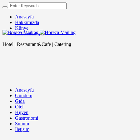
Anasayfa
Hakkımızda
Künye
e-Gazete Arşiv
Hotel | Restaurant&Cafe | Catering
Anasayfa
Gündem
Gıda
Otel
Hijyen
Gastronomi
Sunum
İletişim