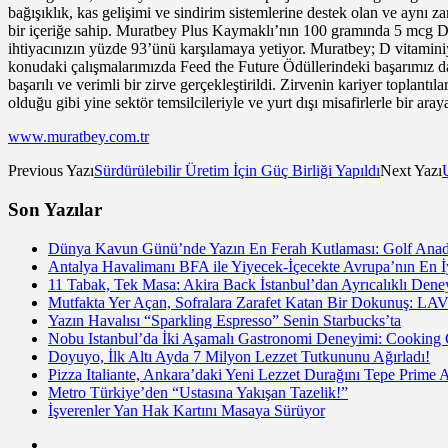
bağışıklık, kas gelişimi ve sindirim sistemlerine destek olan ve aynı 
bir içeriğe sahip. Muratbey Plus Kaymaklı’nın 100 gramında 5 mcg D
ihtiyacınızın yüzde 93’ünü karşılamaya yetiyor. Muratbey; D vitaminiy
konudaki çalışmalarımızda Feed the Future Ödüllerindeki başarımız 
başarılı ve verimli bir zirve gerçekleştirildi. Zirvenin kariyer toplantı
olduğu gibi yine sektör temsilcileriyle ve yurt dışı misafirlerle bir ara
www.muratbey.com.tr
Previous Yazı
Sürdürülebilir Üretim İçin Güç Birliği Yapıldı
Next Yazı
Son Yazılar
Dünya Kavun Günü’nde Yazın En Ferah Kutlaması: Golf Anado
Antalya Havalimanı BFA ile Yiyecek-İçecekte Avrupa’nın En İy
11 Tabak, Tek Masa: Akira Back İstanbul’dan Ayrıcalıklı De
Mutfakta Yer Açan, Sofralara Zarafet Katan Bir Dokunuş: LAV
Yazın Havalısı “Sparkling Espresso” Senin Starbucks’ta
Nobu Istanbul’da İki Aşamalı Gastronomi Deneyimi: Cooking
Doyuyo, İlk Altı Ayda 7 Milyon Lezzet Tutkununu Ağırladı!
Pizza Italiante, Ankara’daki Yeni Lezzet Durağını Tepe Prime 
Metro Türkiye’den “Ustasına Yakışan Tazelik!”
İşverenler Yan Hak Kartını Masaya Sürüyor