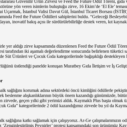
uslararası Güvenilir Ürün Zirvesi ve Feed the Future Ödül Töreni, gıda 
a sektörüne yön veren isimlerin buluştuğu zirve, 16 Ekim’de ‘El Ele’ tema
 Uçarmak, İstanbul Valisi Davut Gül, İstanbul Ticaret Borsası (İSTİB
amında Feed the Future Ödülleri sahiplerini buldu. “Geleceği Besleye
ğlayan, inovatif bakış açısı ile sürdürülebilirliğe destek veren, kıt ka
ynirle yer aldığı zirve kapsamında düzenlenen Feed the Future Ödül Tör
si tarafından iki aşamalı değerlendirme sonucunda belirlenen tüketici s
 Süt Ürünleri ve Çocuk Gıda kategorilerinde bağışıklığı destekleyen D vi
rlüğünü üstlendiği panelde konuşan Muratbey Gıda İletişim ve İş Geliş
or
halk sağlığını korumak adına sektördeki öncü kimliğini ödüllerle pekişti
ek beslenme alışkanlıklarının büyük önem kazandığı günümüzde, bütün d
 zirvede, geçen yılki gibi yerimizi aldık. Kaymaklı Plus başta olmak ü
Çocuk Gıda” kategorilerinde 2 ödül kazandığımız zirvede bu yıl da Kaym
 sağlığına katkı sağlamak için çalışıyoruz. Ar-Ge çalışmalarımızın odağ
z ‘Zenginleştirilmiş Peynirler’ projesi kapsamındaki son ürünümüz Kaym