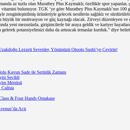
zamanda az tuzlu olan Muratbey Plus Kaymaklı; özellikle spor yapanlar, ç
 vitamini bulunuyor. TGK ‘ye göre Muratbey Plus Kaymaklı’nın 100 gra
le zenginleştirilmiş ürünleriyle gelecek nesillerin sağlıklı ve sürdürü
da büyük bir motivasyon ve güç kaynağı olacak. Zirveyi düzenleyen ve 
larında yeni mezunlarla, girişimcilerle bir araya geldik ve kariyer hayatla
ya gelerek potansiyelimizi daha da artıracak temaslar kurduk.” diye belirtt
Uzakdoğu Lezzeti Sevenler, Yönünüzü Otooto Sushi’ye Çevirin!
lu Kavun Sade ile Serinlik Zamanı
isi Seçildi
neyim Menüsü
 Calista
 Class & Four Hands Omakase
Avenue’da Açtı