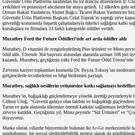
Güvenilir Ürün Platformu tarafından bu yıl ikincisi düzenlenen II. Ul
yetkilileri ve potansiyel alıcılarını bir araya getirdi. 12 ülkeden gıd
Orman Bakan Yardımcısı Ahmet Bağcı, Ticaret Bakan Yardımcısı Sezai
Güvenilir Ürün Platformu Başkanı Celal Toprak’ın yaptığı zirve kaps
güvenliği konusunda başarılı çalışmalarıyla tüketici sağlığına katkı sa
kuruluşlara ve firmalara 33 farklı kategoride ödüller verildi.
Muratbey Feed the Future Ödülleri’nde art arda ödüller aldı
Muratbey, D vitamini ile zenginleştirilmiş Plus ürünleri ve Misto pe
ödül aldı. Törende 364 başvuru arasından alanında uzman 108 jüri üye
kazandı. Muratbey, geçtiğimiz yılki Feed the Future Ödül Töreni’nde de
Zirvenin kariyer toplantıları kısmında Dr. Beyza Toksoy’un moderatö
girişimcilerle tecrübelerini ve bilgi birikimini paylaştı.
Muratbey, sağlıklı nesillerin yetişmesine katkı sağlamayı hedefliy
Muratbey’in, bağışıklığı güçlendirmeye yönelik ürettiği peynirleriyle 
Gülnur Uluğ, “Güvenli gıdaya olan talebin ve bağışıklığı güçlendirec
Tarım ve gıda alanında ülkemize önemli katkılar sağlanması hedeflenen
zirveye katıldık. Geçtiğimiz yıl, Misto peynirle “Süt Ürünleri” ve “
duyuyoruz.
Marka olarak yıllardır bünyemizde bulunan iki Ar-Ge merkezimizle halk
sunduğumuz, bir sosyal sürdürülebilirlik projesi olarak da gördüğümü