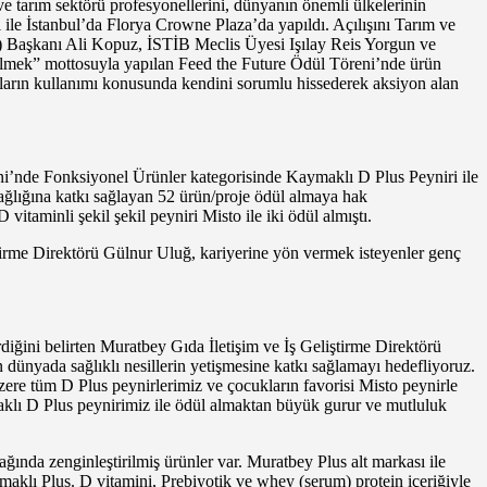
ve tarım sektörü profesyonellerini, dünyanın önemli ülkelerinin
sı ile İstanbul’da Florya Crowne Plaza’da yapıldı. Açılışını Tarım ve
) Başkanı Ali Kopuz, İSTİB Meclis Üyesi Işılay Reis Yorgun ve
bilmek” mottosuyla yapılan Feed the Future Ödül Töreni’nde ürün
ynakların kullanımı konusunda kendini sorumlu hissederek aksiyon alan
eni’nde Fonksiyonel Ürünler kategorisinde Kaymaklı D Plus Peyniri ile
ağlığına katkı sağlayan 52 ürün/proje ödül almaya hak
taminli şekil şekil peyniri Misto ile iki ödül almıştı.
tirme Direktörü Gülnur Uluğ, kariyerine yön vermek isteyenler genç
rdiğini belirten Muratbey Gıda İletişim ve İş Geliştirme Direktörü
ünyada sağlıklı nesillerin yetişmesine katkı sağlamayı hedefliyoruz.
zere tüm D Plus peynirlerimiz ve çocukların favorisi Misto peynirle
aklı D Plus peynirimiz ile ödül almaktan büyük gurur ve mutluluk
ında zenginleştirilmiş ürünler var. Muratbey Plus alt markası ile
aklı Plus. D vitamini, Prebiyotik ve whey (serum) protein içeriğiyle