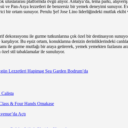
ok uluslararası platformda övgü alıyor. Antalya’da, tema parkı, alışveriş
e Pan-Asya lezzetleri ile benzersiz bir yemek deneyimi sunuyor. Evlil
ci bir ortam sunuyor. Perulu Şef Jose Lino liderliğindeki mutfak ekibi
if dekorasyonu ile gurme tutkunlarına çok özel bir destinasyon sunuyor.
 karşılıyor. Bu eşsiz ortam, konuklarına denizin derinliklerindeki canlı
şamı ile gurme mutfağı bir araya getirerek, yemek yemekten fazlasını ara
 özel stil tabaklamalar ile sunuluyor.
zgün Lezzetleri Hapimag Sea Garden Bodrum’da
 Calista
 Class & Four Hands Omakase
Avenue’da Açtı