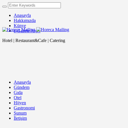
Anasayfa
Hakkımızda
Künye
e-Gazete Arşiv
Hotel | Restaurant&Cafe | Catering
Anasayfa
Gündem
Gıda
Otel
Hijyen
Gastronomi
Sunum
İletişim