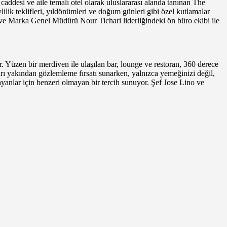
 caddesi ve aile temalı otel olarak uluslararası alanda tanınan The
ik teklifleri, yıldönümleri ve doğum günleri gibi özel kutlamalar
 ve Marka Genel Müdürü Nour Tichari liderliğindeki ön büro ekibi ile
 Yüzen bir merdiven ile ulaşılan bar, lounge ve restoran, 360 derece
ları yakından gözlemleme fırsatı sunarken, yalnızca yemeğinizi değil,
yanlar için benzeri olmayan bir tercih sunuyor. Şef Jose Lino ve