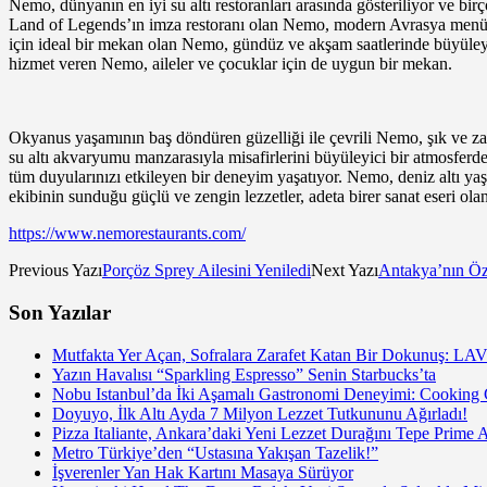
Nemo, dünyanın en iyi su altı restoranları arasında gösteriliyor ve birç
Land of Legends’ın imza restoranı olan Nemo, modern Avrasya menüsü v
için ideal bir mekan olan Nemo, gündüz ve akşam saatlerinde büyüleyi
hizmet veren Nemo, aileler ve çocuklar için de uygun bir mekan.
Okyanus yaşamının baş döndüren güzelliği ile çevrili Nemo, şık ve zar
su altı akvaryumu manzarasıyla misafirlerini büyüleyici bir atmosferde
tüm duyularınızı etkileyen bir deneyim yaşatıyor. Nemo, deniz altı ya
ekibinin sunduğu güçlü ve zengin lezzetler, adeta birer sanat eseri olan
https://www.nemorestaurants.com/
Previous Yazı
Porçöz Sprey Ailesini Yeniledi
Next Yazı
Antakya’nın Ö
Son Yazılar
Mutfakta Yer Açan, Sofralara Zarafet Katan Bir Dokunuş: LAV
Yazın Havalısı “Sparkling Espresso” Senin Starbucks’ta
Nobu Istanbul’da İki Aşamalı Gastronomi Deneyimi: Cooking
Doyuyo, İlk Altı Ayda 7 Milyon Lezzet Tutkununu Ağırladı!
Pizza Italiante, Ankara’daki Yeni Lezzet Durağını Tepe Prime 
Metro Türkiye’den “Ustasına Yakışan Tazelik!”
İşverenler Yan Hak Kartını Masaya Sürüyor