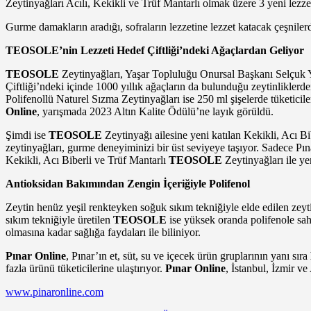
Zeytinyağları Acılı, Kekikli ve Trüf Mantarlı olmak üzere 3 yeni lezzet
Gurme damakların aradığı, sofraların lezzetine lezzet katacak çeşniler
TEOSOLE’nin Lezzeti
Hedef Çiftliği’ndeki Ağaçlardan Geliyor
TEOSOLE
Zeytinyağları, Yaşar Topluluğu Onursal Başkanı Selçuk Y
Çiftliği’ndeki içinde 1000 yıllık ağaçların da bulunduğu zeytinliklerde
Polifenollü Naturel Sızma Zeytinyağları ise 250 ml şişelerde tüketi
Online
, yarışmada 2023 Altın Kalite Ödülü’ne layık görüldü.
Şimdi ise
TEOSOLE
Zeytinyağı ailesine yeni katılan Kekikli, Acı Bi
zeytinyağları, gurme deneyiminizi bir üst seviyeye taşıyor. Sadece Pın
Kekikli, Acı Biberli ve Trüf Mantarlı
TEOSOLE
Zeytinyağları ile ye
Antioksidan Bakımından Zengin İçeriğiyle Polifenol
Zeytin henüz yeşil renkteyken soğuk sıkım tekniğiyle elde edilen zey
sıkım tekniğiyle üretilen
TEOSOLE
ise yüksek oranda polifenole sah
olmasına kadar sağlığa faydaları ile biliniyor.
Pınar Online
, Pınar’ın et, süt, su ve içecek ürün gruplarının yanı sıra
fazla ürünü tüketicilerine ulaştırıyor.
Pınar Online
, İstanbul, İzmir v
www.pinaronline.com