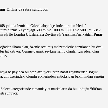
nar Online
’da satışa sunuluyor.
968 yılında İzmir’in Güzelbahçe ilçesinde kurulan Hedef
aturel Sızma Zeytinyağı 500 ml ve 1000 ml, 300+ ve 500+ Yüksek
yağı ile Londra Uluslararası Zeytinyağı Yarışması’na katılan
Pınar
. Doğadan ilham alan, özenle seçilmiş malzemelerle hazırlanan bu özel
 bir tat katıyor. Gurme damak zevkine sahip olanlar için ideal olan
iniz.
maya başlayınca bu oran azalıyor.Erken hasat zeytinlerden soğuk
na, cilt üzerindeki olumlu etkilerinden antioksidan bakımından zengin
ar Select kategorisinde tamamlayıcı markaların da bulunduğu 560’tan
meti sunuyor.