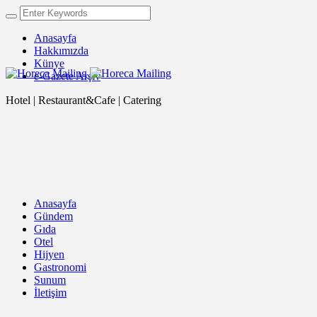
Anasayfa
Hakkımızda
Künye
e-Gazete Arşiv
Hotel | Restaurant&Cafe | Catering
Anasayfa
Gündem
Gıda
Otel
Hijyen
Gastronomi
Sunum
İletişim