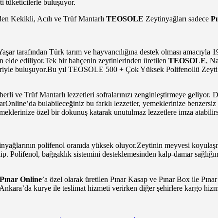
i tüketicilerle buluşuyor.
den Kekikli, Acılı ve Trüf Mantarlı
TEOSOLE
Zeytinyağları sadece
Pı
aşar tarafından Türk tarım ve hayvancılığına destek olması amacıyla 1
n elde ediliyor.Tek bir bahçenin zeytinlerinden üretilen
TEOSOLE
, N
cileriyle buluşuyor.Bu yıl TEOSOLE 500 + Çok Yüksek Polifenollü Zeytin
berli ve Trüf Mantarlı lezzetleri sofralarınızı zenginleştirmeye geliyor
arOnline’da bulabileceğiniz bu farklı lezzetler, yemeklerinize benzersiz
meklerinize özel bir dokunuş katarak unutulmaz lezzetlere imza atabilirs
tinyağlarının polifenol oranıda yüksek oluyor.Zeytinin meyvesi koyulaş
ip. Polifenol, bağışıklık sistemini desteklemesinden kalp-damar sağlığı
Pınar Online
’a özel olarak üretilen Pınar Kasap ve Pınar Box ile Pın
e Ankara’da kurye ile teslimat hizmeti verirken diğer şehirlere kargo hiz