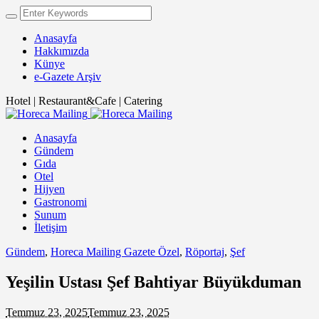
Anasayfa
Hakkımızda
Künye
e-Gazete Arşiv
Hotel | Restaurant&Cafe | Catering
Anasayfa
Gündem
Gıda
Otel
Hijyen
Gastronomi
Sunum
İletişim
Gündem
,
Horeca Mailing Gazete Özel
,
Röportaj
,
Şef
Yeşilin Ustası Şef Bahtiyar Büyükduman
Temmuz 23, 2025
Temmuz 23, 2025