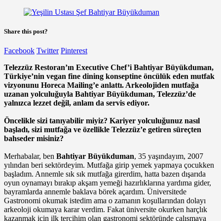
Share this post?
Facebook
Twitter
Pinterest
Telezzüz Restoran’ın Executive Chef’i Bahtiyar Büyükduman,
Türkiye’nin vegan fine dining konseptine öncülük eden mutfak
vizyonunu Horeca Mailing’e anlattı. Arkeolojiden mutfağa
uzanan yolculuğuyla Bahtiyar Büyükduman, Telezzüz’de
yalnızca lezzet değil, anlam da servis ediyor.
Öncelikle sizi tanıyabilir miyiz? Kariyer yolculuğunuz nasıl
başladı, sizi mutfağa ve özellikle Telezzüz’e getiren süreçten
bahseder misiniz?
Merhabalar, ben
Bahtiyar Büyükduman
, 35 yaşındayım, 2007
yılından beri sektördeyim. Mutfağa girip yemek yapmaya çocukken
başladım. Annemle sık sık mutfağa girerdim, hatta bazen dışarıda
oyun oynamayı bırakıp akşam yemeği hazırlıklarına yardıma gider,
bayramlarda annemle baklava börek açardım. Üniversitede
Gastronomi okumak istedim ama o zamanın koşullarından dolayı
arkeoloji okumaya karar verdim. Fakat üniversite okurken harçlık
kazanmak için ilk tercihim olan gastronomi sektöründe çalışmaya