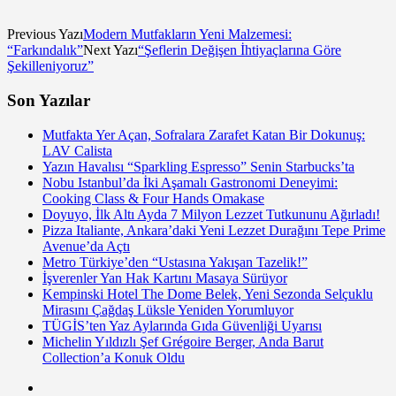
Previous Yazı
Modern Mutfakların Yeni Malzemesi:
“Farkındalık”
Next Yazı
“Şeflerin Değişen İhtiyaçlarına Göre
Şekilleniyoruz”
Son Yazılar
Mutfakta Yer Açan, Sofralara Zarafet Katan Bir Dokunuş:
LAV Calista
Yazın Havalısı “Sparkling Espresso” Senin Starbucks’ta
Nobu Istanbul’da İki Aşamalı Gastronomi Deneyimi:
Cooking Class & Four Hands Omakase
Doyuyo, İlk Altı Ayda 7 Milyon Lezzet Tutkununu Ağırladı!
Pizza Italiante, Ankara’daki Yeni Lezzet Durağını Tepe Prime
Avenue’da Açtı
Metro Türkiye’den “Ustasına Yakışan Tazelik!”
İşverenler Yan Hak Kartını Masaya Sürüyor
Kempinski Hotel The Dome Belek, Yeni Sezonda Selçuklu
Mirasını Çağdaş Lüksle Yeniden Yorumluyor
TÜGİS’ten Yaz Aylarında Gıda Güvenliği Uyarısı
Michelin Yıldızlı Şef Grégoire Berger, Anda Barut
Collection’a Konuk Oldu