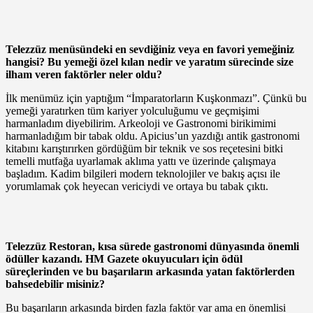
Telezzüz menüsündeki en sevdiğiniz veya en favori yemeğiniz
hangisi? Bu yemeği özel kılan nedir ve yaratım sürecinde size
ilham veren faktörler neler oldu?
İlk menümüz için yaptığım “İmparatorların Kuşkonmazı”. Çünkü bu
yemeği yaratırken tüm kariyer yolculuğumu ve geçmişimi
harmanladım diyebilirim. Arkeoloji ve Gastronomi birikimimi
harmanladığım bir tabak oldu. Apicius’un yazdığı antik gastronomi
kitabını karıştırırken gördüğüm bir teknik ve sos reçetesini bitki
temelli mutfağa uyarlamak aklıma yattı ve üzerinde çalışmaya
başladım. Kadim bilgileri modern teknolojiler ve bakış açısı ile
yorumlamak çok heyecan vericiydi ve ortaya bu tabak çıktı.
Telezzüz Restoran, kısa sürede gastronomi dünyasında önemli
ödüller kazandı. HM Gazete okuyucuları için ödül
süreçlerinden ve bu başarıların arkasında yatan faktörlerden
bahsedebilir misiniz?
Bu başarıların arkasında birden fazla faktör var ama en önemlisi