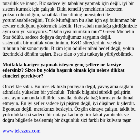
tutarlılık ve inanç. Biz sadece iyi tabaklar yapmak için değil, iyi bir
sistem kurmak için çalıştık. Bitki temelli yemeklerin lezzetten
yoksun olmadığını, rahatlıkla fine dining prensipleri ile
yorumlanabileceğini, Türk Mutfağının bu alan için eşi bulunmaz bir
cevher olduğunu göstermek istedik. Her sabah mutfağa girdiğimizde
aynı soruyu soruyoruz: “Daha iyisi mümkün mü?” Green Michelin
Star ödülü, sadece doğaya duyduğumuz saygının değil,
sistematik bir mutfak yönetiminin, R&D süreçlerinin ve ekip
ruhunun bir sonucuydu. Bizim için ödüller nihai hedef değil, yolun
üzerindeki dönüm taşları. Esas olan o yolu tutkuyla yürüyebilmek.
Mutfakta kariyer yapmak isteyen genç şeflere ne tavsiye
edersiniz? Sizce bu yolda başarılı olmak için nelere dikkat
etmeleri gerekiyor?
Öncelikle sabır. Bu meslek hızla parlayan değil, yavaş ama sağlam
adımlarla yükselen bir yolculuk. Teknik bilginizi sürekli geliştirin,
ama aynı zamanda kültürle, sanatla, doğayla bağ kurmayı da ihmal
etmeyin. En iyi şefler sadece iyi pişiren değil, iyi düşünen kişilerdir.
Egonuzu değil, merakınızı besleyin. Özgün olmaya çalışın, taklit bu
yolculukta sizi sadece bir notaya kadar getirir fakat yaratıcılık ve
doğru bilgilerle beslenmiş bir özgünlük sizi farklı bir kulvara taşır.
www.telezzuz.com