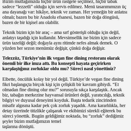
Bizim mutfağımızda hiçbir ürün rastgele seçilmez, hiçbir tabak
sadece “lezzetli” olduğu için servis edilmez. Menü tasarımımızın üç
ana dayanağı var: hikâye, teknik ve zaman. Her yemeğin bir anlatısı
olmalı; bazen bu bir Anadolu efsanesi, bazen bir doğa döngüsü,
bazen de bir kişisel anı olabilir.
Teknik bizim için bir araç – ama sırf gösterişli olduğu için değil,
anlatıyı taşıdığı için kullanılır. Mevsimsellik ise bizim için sadece
ürün tazeliği değil; doğayla aynı ritimde nefes almak demek. O
yüzden her sezon menümüz değişir, çünkü doğa değişir.
Telezzüz, Türkiye’nin ilk vegan fine dining restoranı olarak
önemli bir ilke imza attı. Bu konsepti hayata geçirirken
karşılaştığınız zorluklar oldu mu? Süreci nasıl yönettiniz?
Elbette, öncülük kolay bir yol değil. Türkiye’de vegan fine dining
fikri başlangıçta birçok kişi için çelişkili bir kavram gibiydi. “Et
olmadan fine dining olur mu?” sorusuyla sıkça karşılaştık. Ancak
biz, tabağın merkezine hayvansal ürünleri değil, yaratıcılığı, teknik
bilgiyi ve duyusal deneyimi koyduk. Başta tedarik zincirinden
misafir algısına kadar pek çok zorluk yaşadık. Ama kararlılıkla, her
detay üzerinde titizlikle çalışarak ve ekibimizi sürekli eğiterek bu
süreci yönettik. Bugün geldiğimiz noktada, bu “zorluk” dediğimiz
şeyler bizim mutfağımızın temel
taşlarına dönüştü.