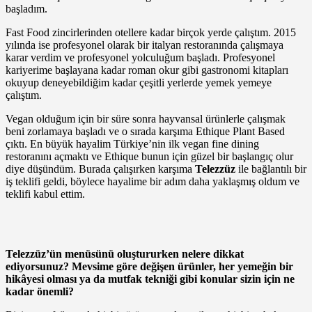
başladım.
Fast Food zincirlerinden otellere kadar birçok yerde çalıştım. 2015
yılında ise profesyonel olarak bir italyan restoranında çalışmaya
karar verdim ve profesyonel yolculuğum başladı. Profesyonel
kariyerime başlayana kadar roman okur gibi gastronomi kitapları
okuyup deneyebildiğim kadar çeşitli yerlerde yemek yemeye
çalıştım.
Vegan olduğum için bir süre sonra hayvansal ürünlerle çalışmak
beni zorlamaya başladı ve o sırada karşıma Ethique Plant Based
çıktı. En büyük hayalim Türkiye’nin ilk vegan fine dining
restoranını açmaktı ve Ethique bunun için güzel bir başlangıç olur
diye düşündüm. Burada çalışırken karşıma
Telezzüz
ile bağlantılı bir
iş teklifi geldi, böylece hayalime bir adım daha yaklaşmış oldum ve
teklifi kabul ettim.
Telezzüz’ün menüsünü oluştururken nelere dikkat
ediyorsunuz? Mevsime göre değişen ürünler, her yemeğin bir
hikâyesi olması ya da mutfak tekniği gibi konular sizin için ne
kadar önemli?