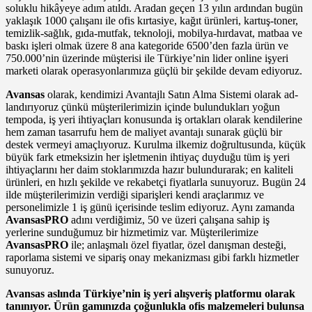
soluklu hikâye­ye adım atıldı. Aradan geçen 13 yılın ardından bugün
yaklaşık 1000 çalışa­nı ile ofis kırtasiye, kağıt ürünleri, kar­tuş-toner,
temizlik-sağlık, gıda-mut­fak, teknoloji, mobilya-hırdavat, matbaa ve
baskı işleri olmak üzere 8 ana kategoride 6500’den fazla ürün ve
750.000’nin üzerinde müşterisi ile Türkiye’nin lider online işyeri
marke­ti olarak operasyonlarımıza güçlü bir şekilde devam ediyoruz.
Avansas
olarak, kendimizi Avan­tajlı Satın Alma Sistemi olarak ad­
landırıyoruz çünkü müşterilerimizin içinde bulundukları yoğun
tempoda, iş yeri ihtiyaçları konusunda iş ortak­ları olarak kendilerine
hem zaman tasarrufu hem de maliyet avantajı su­narak güçlü bir
destek vermeyi amaç­lıyoruz. Kurulma ilkemiz doğrultu­sunda, küçük
büyük fark etmeksizin her işletmenin ihtiyaç duyduğu tüm iş yeri
ihtiyaçlarını her daim stokları­mızda hazır bulundurarak; en kaliteli
ürünleri, en hızlı şekilde ve rekabetçi fiyatlarla sunuyoruz. Bugün 24
ilde müşterilerimizin verdiği siparişleri kendi araçlarımız ve
personelimizle 1 iş günü içerisinde teslim ediyoruz. Aynı zamanda
AvansasPRO
adını verdiğimiz, 50 ve üzeri çalışana sahip iş
yerlerine sunduğumuz bir hizmeti­miz var. Müşterilerimize
AvansasPRO
ile; anlaşmalı özel fiyatlar, özel danış­man desteği,
raporlama sistemi ve sipariş onay mekanizması gibi farklı hizmetler
sunuyoruz.
Avansas aslında Türkiye’nin iş yeri alışveriş platformu olarak
tanı­nıyor. Ürün gamınızda çoğunlukla ofis malzemeleri bulunsa