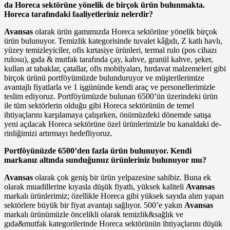
da Ho­reca sektörüne yönelik de birçok ürün bulunmakta.
Horeca tarafın­daki faaliyetleriniz nelerdir?
Avansas
olarak ürün gamımızda Horeca sektörüne yönelik birçok
ürün bulunuyor. Temizlik kategorisinde tu­valet kâğıdı, Z katlı havlı,
yüzey temiz­leyiciler, ofis kırtasiye ürünleri, termal rulo (pos cihazı
rulosu), gıda & mut­fak tarafında çay, kahve, granül kah­ve, şeker,
kullan at tabaklar, çatallar, ofis mobilyaları, hırdavat malzeme­leri gibi
birçok ürünü portföyümüz­de bulunduruyor ve müşterilerimize
avantajlı fiyatlarla ve 1 işgününde kendi araç ve personellerimizle
teslim ediyoruz. Portföyümüzde bulunan 6500’ün üzerindeki ürün
ile tüm sek­törlerin olduğu gibi Horeca sektörü­nün de temel
ihtiyaçlarını karşılama­ya çalışırken, önümüzdeki dönemde satışa
yeni açılacak Horeca sektörüne özel ürünlerimizle bu kanaldaki de­
rinliğimizi artırmayı hedefliyoruz.
Portföyünüzde 6500’den fazla ürün bulunuyor. Kendi
markanız altında sunduğunuz ürünleriniz bulunuyor mu?
Avansas
olarak çok geniş bir ürün yelpazesine sahibiz. Buna ek
olarak muadillerine kıyasla düşük fiyatlı, yüksek kaliteli
Avansas
markalı ürün­lerimiz; özellikle Horeca gibi yüksek sayıda alım yapan
sektörlere büyük bir fiyat avantajı sağlıyor. 500’e ya­kın
Avansas
markalı ürünümüzle öncelikli olarak temizlik&sağlık ve
gıda&mutfak kategorilerinde Horeca sektörünün ihtiyaçlarını düşük