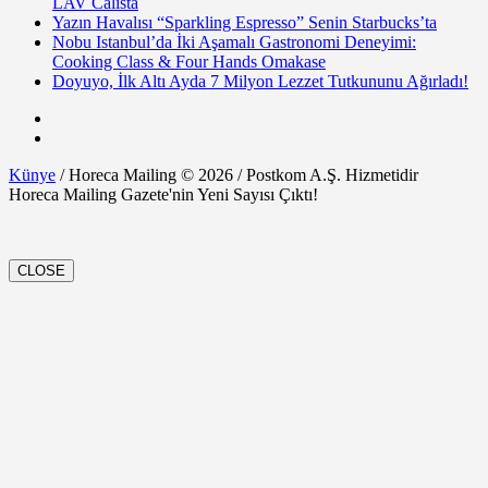
LAV Calista
Yazın Havalısı “Sparkling Espresso” Senin Starbucks’ta
Nobu Istanbul’da İki Aşamalı Gastronomi Deneyimi:
Cooking Class & Four Hands Omakase
Doyuyo, İlk Altı Ayda 7 Milyon Lezzet Tutkununu Ağırladı!
Künye
/ Horeca Mailing © 2026 / Postkom A.Ş. Hizmetidir
Horeca Mailing Gazete'nin Yeni Sayısı Çıktı!
CLOSE