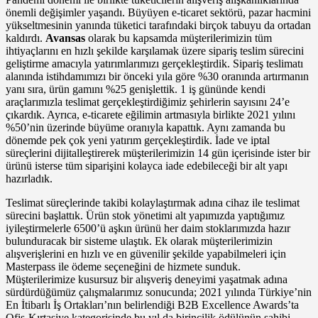
önemli değişimler yaşandı. Büyüyen e-ticaret sektörü, pazar hacmini
yük­seltmesinin yanında tüketici tarafın­daki birçok tabuyu da ortadan
kal­dırdı.
Avansas
olarak bu kapsamda müşterilerimizin tüm
ihtiyaçlarını en hızlı şekilde karşılamak üzere sipariş teslim sürecini
geliştirme amacıyla yatırımlarımızı gerçekleştirdik. Sipa­riş teslimatı
alanında istihdamımızı bir önceki yıla göre %30 oranında artırmanın
yanı sıra, ürün gamını %25 genişlettik. 1 iş gününde kendi
araçlarımızla teslimat gerçekleştirdi­ğimiz şehirlerin sayısını 24’e
çıkardık. Ayrıca, e-ticarete eğilimin artmasıyla birlikte 2021 yılını
%50’nin üzerinde büyüme oranıyla kapattık. Aynı zamanda bu
dönemde pek çok yeni yatırım gerçekleştirdik. İade ve iptal
süreçlerini dijitalleştirerek müşterilerimizin 14 gün içerisinde ister bir
ürünü isterse tüm siparişini kolayca iade edebileceği bir alt yapı
hazırladık.
Teslimat süreçlerinde takibi ko­laylaştırmak adına cihaz ile teslimat
sürecini başlattık. Ürün stok yönetimi alt yapımızda yaptığımız
iyileştirme­lerle 6500’ü aşkın ürünü her daim stoklarımızda hazır
bulunduracak bir sisteme ulaştık. Ek olarak müşterile­rimizin
alışverişlerini en hızlı ve en güvenilir şekilde yapabilmeleri için
Masterpass ile ödeme seçeneğini de hizmete sunduk.
Müşterilerimize kusursuz bir alışveriş deneyimi yaşatmak adına
sürdürdüğümüz çalışmalarımız so­nucunda; 2021 yılında Türkiye’nin
En İtibarlı İş Ortakları’nın belirlendiği B2B Excellence Awards’ta
Ofis-Kırta­siye kategorisinde bu yıl da birincilik ödülünün sahibi