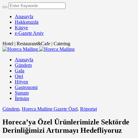
Anasayfa
Hakkımızda
Künye
e-Gazete Arşiv
Hotel | Restaurant&Cafe | Catering
Anasayfa
Gündem
Gıda
Otel
Hijyen
Gastronomi
Sunum
İletişim
Gündem
,
Horeca Mailing Gazete Özel
,
Röportaj
Horeca’ya Özel Ürünlerimizle Sektörde
Derinliğimizi Artırmayı Hedefliyoruz