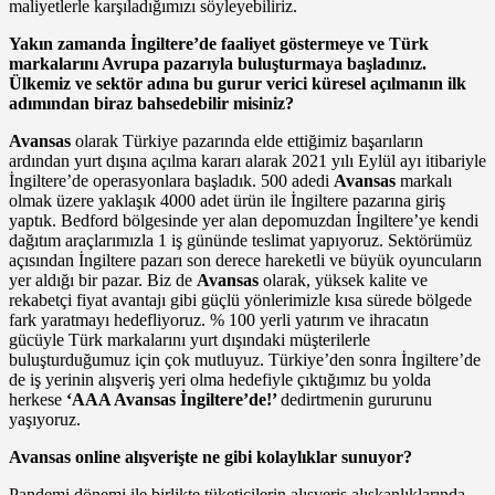
mali­yetlerle karşıladığımızı söyleyebiliriz.
Yakın zamanda İngiltere’de faa­liyet göstermeye ve Türk
markaları­nı Avrupa pazarıyla buluşturmaya başladınız.
Ülkemiz ve sektör adına bu gurur verici küresel açılmanın ilk
adımından biraz bahsedebilir misiniz?
Avansas
olarak Türkiye pazarında elde ettiğimiz başarıların
ardından yurt dışına açılma kararı alarak 2021 yılı Eylül ayı itibariyle
İngiltere’de operasyonlara başladık. 500 adedi
Avansas
markalı
olmak üzere yakla­şık 4000 adet ürün ile İngiltere paza­rına giriş
yaptık. Bedford bölgesinde yer alan depomuzdan İngiltere’ye kendi
dağıtım araçlarımızla 1 iş gü­nünde teslimat yapıyoruz. Sektörü­müz
açısından İngiltere pazarı son derece hareketli ve büyük oyuncula­rın
yer aldığı bir pazar. Biz de
Avansas
olarak, yüksek kalite ve
rekabetçi fiyat avantajı gibi güçlü yönlerimizle kısa sürede bölgede
fark yaratmayı hedef­liyoruz. % 100 yerli yatırım ve ihracatın
gücüyle Türk markalarını yurt dışın­daki müşterilerle
buluşturduğumuz için çok mutluyuz. Türkiye’den sonra İngiltere’de
de iş yerinin alışveriş yeri olma hedefiyle çıktığımız bu yolda
herkese
‘AAA Avansas İngiltere’de!’
dedirtmenin gururunu
yaşıyoruz.
Avansas online alışverişte ne gibi kolaylıklar sunuyor?
Pandemi dönemi ile birlikte tü­keticilerin alışveriş alışkanlıklarında