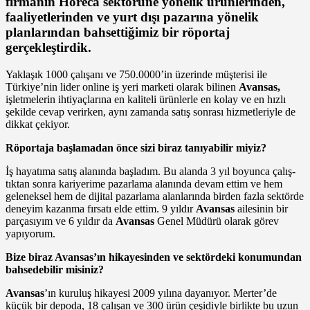
firmanın Horeca sek­törüne yönelik ürünlerinden,
faaliyet­lerinden ve yurt dışı pazarına yönelik
planlarından bahsettiğimiz bir röpor­taj
gerçekleştirdik.
Yaklaşık 1000 çalışanı ve 750.0000’in üzerinde müşterisi ile
Türkiye’nin lider online iş yeri marke­ti olarak bilinen
Avansas,
işletmele­rin ihtiyaçlarına en kaliteli ürünlerle en kolay ve en hızlı
şekilde cevap ve­rirken, aynı zamanda satış sonrası hiz­metleriyle de
dikkat çekiyor.
Röportaja başlamadan önce sizi biraz tanıyabilir miyiz?
İş hayatıma satış alanında başla­dım. Bu alanda 3 yıl boyunca çalış­
tıktan sonra kariyerime pazarlama alanında devam ettim ve hem
gele­neksel hem de dijital pazarlama alan­larında birden fazla sektörde
deneyim kazanma fırsatı elde ettim. 9 yıldır
Avansas
ailesinin bir
parçasıyım ve 6 yıldır da
Avansas
Genel Müdürü ola­rak görev
yapıyorum.
Bize biraz Avansas’ın hikaye­sinden ve sektördeki konumundan
bahsedebilir misiniz?
Avansas
’ın kuruluş hikayesi 2009 yılına dayanıyor. Merter’de
küçük bir depoda, 18 çalışan ve 300 ürün çeşi­diyle birlikte bu uzun