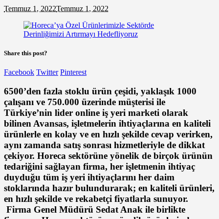
Temmuz 1, 2022
Temmuz 1, 2022
Share this post?
Facebook
Twitter
Pinterest
6500’den fazla stoklu ürün çeşidi, yaklaşık 1000
çalışanı ve 750.000 üze­rinde müşterisi ile
Türkiye’nin lider online iş yeri marketi olarak
bilinen
Avansas,
işletmelerin ihtiyaçlarına en kaliteli
ürünlerle en kolay ve en hızlı şekilde cevap verirken,
aynı za­manda satış sonrası hizmetleriyle de dikkat
çekiyor. Horeca sektörüne yönelik de birçok ürünün
tedariğini sağlayan firma, her işletmenin ihtiyaç
duydu­ğu tüm iş yeri ihtiyaçlarını her daim
stoklarında hazır bulundurarak; en kaliteli ürünleri,
en hızlı şekilde ve re­kabetçi fiyatlarla sunuyor.
Firma Genel Müdürü Sedat Anak
ile birlikte