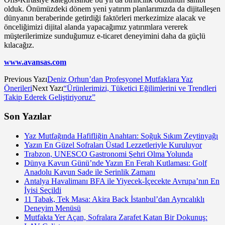
olduk. Önümüzdeki dönem yeni yatırım planlarımızda da dijitalleşen
dünya­nın beraberinde getirdiği faktörleri merkezimize alacak ve
önceliğimizi dijital alanda yapacağımız yatırım­lara vererek
müşterilerimize sundu­ğumuz e-ticaret deneyimini daha da güçlü
kılacağız.
www.avansas.com
Previous Yazı
Deniz Orhun’dan Profesyonel Mutfaklara Yaz
Önerileri
Next Yazı
“Ürünlerimizi, Tüketici Eğilimlerini ve Trendleri
Takip Ederek Geliştiriyoruz”
Son Yazılar
Yaz Mutfağında Hafifliğin Anahtarı: Soğuk Sıkım Zeytinyağı
Yazın En Güzel Sofraları Üstad Lezzetleriyle Kuruluyor
Trabzon, UNESCO Gastronomi Şehri Olma Yolunda
Dünya Kavun Günü’nde Yazın En Ferah Kutlaması: Golf
Anadolu Kavun Sade ile Serinlik Zamanı
Antalya Havalimanı BFA ile Yiyecek-İçecekte Avrupa’nın En
İyisi Seçildi
11 Tabak, Tek Masa: Akira Back İstanbul’dan Ayrıcalıklı
Deneyim Menüsü
Mutfakta Yer Açan, Sofralara Zarafet Katan Bir Dokunuş: