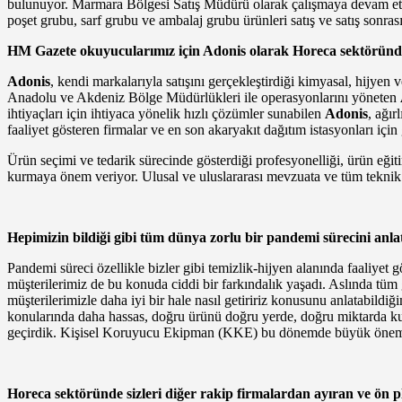
bulunuyor. Marmara Bölgesi Satış Müdürü olarak çalışmaya devam et
poşet grubu, sarf grubu ve ambalaj grubu ürünleri satış ve satış sonra
HM Gazete okuyucularımız için Adonis olarak Horeca sektöründek
Adonis
, kendi markalarıyla satışını gerçekleştirdiği kimyasal, hijyen v
Anadolu ve Akdeniz Bölge Müdürlükleri ile operasyonlarını yöneten
ihtiyaçları için ihtiyaca yönelik hızlı çözümler sunabilen
Adonis
, ağır
faaliyet gösteren firmalar ve en son akaryakıt dağıtım istasyonları içi
Ürün seçimi ve tedarik sürecinde gösterdiği profesyonelliği, ürün eğitim
kurmaya önem veriyor. Ulusal ve uluslararası mevzuata ve tüm teknik
Hepimizin bildiği gibi tüm dünya zorlu bir pandemi sürecini anlatt
Pandemi süreci özellikle bizler gibi temizlik-hijyen alanında faaliyet 
müşterilerimiz de bu konuda ciddi bir farkındalık yaşadı. Aslında tüm 
müşterilerimizle daha iyi bir hale nasıl getiririz konusunu anlatabild
konularında daha hassas, doğru ürünü doğru yerde, doğru miktarda kulla
geçirdik. Kişisel Koruyucu Ekipman (KKE) bu dönemde büyük önem arz
Horeca sektöründe sizleri diğer rakip firmalardan ayıran ve ön 