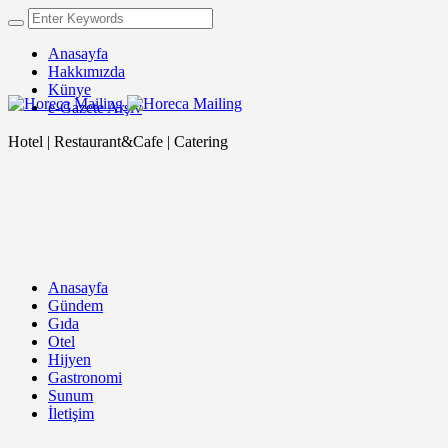
Anasayfa
Hakkımızda
Künye
e-Gazete Arşiv
Hotel | Restaurant&Cafe | Catering
Anasayfa
Gündem
Gıda
Otel
Hijyen
Gastronomi
Sunum
İletişim