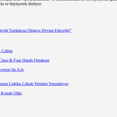
a ve büyüyerek ilerliyor.
Büyük Yardımcısı Olmaya Devam Edeceğiz”
 Calista
 Class & Four Hands Omakase
Avenue’da Açtı
asını Çağdaş Lüksle Yeniden Yorumluyor
’a Konuk Oldu