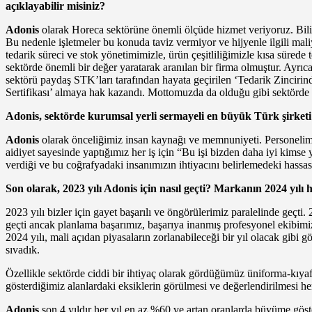
açıklayabilir misiniz?
Adonis
olarak Horeca sektörüne önemli ölçüde hizmet veriyoruz. Bilind
Bu nedenle işletmeler bu konuda taviz vermiyor ve hijyenle ilgili maliy
tedarik süreci ve stok yönetimimizle, ürün çeşitliliğimizle kısa sürede 
sektörde önemli bir değer yaratarak aranılan bir firma olmuştur. Ayrıc
sektörü paydaş STK’ları tarafından hayata geçirilen ‘Tedarik Zincir
Sertifikası’ almaya hak kazandı. Mottomuzda da olduğu gibi sektörde
Adonis, sektörde kurumsal yerli sermayeli en büyük Türk şirketi
Adonis
olarak önceliğimiz insan kaynağı ve memnuniyeti. Personelimi
aidiyet sayesinde yaptığımız her iş için “Bu işi bizden daha iyi kimse
verdiği ve bu coğrafyadaki insanımızın ihtiyacını belirlemedeki hassasiy
Son olarak, 2023 yılı Adonis için nasıl geçti? Markanın 2024 yılı 
2023 yılı bizler için gayet başarılı ve öngörülerimiz paralelinde geçti
geçti ancak planlama başarımız, başarıya inanmış profesyonel ekibimiz
2024 yılı, mali açıdan piyasaların zorlanabileceği bir yıl olacak gibi
sıvadık.
Özellikle sektörde ciddi bir ihtiyaç olarak gördüğümüz üniforma-kıyafe
gösterdiğimiz alanlardaki eksiklerin görülmesi ve değerlendirilmesi he
Adonis
son 4 yıldır her yıl en az %60 ve artan oranlarda büyüme göst