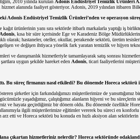
tiğim, 2010 yılında kurulan
Adonis Endüstriyel Temizlik Ürünleri A
sı hizmet alanında faaliyet gösteriyor. Adonis, 2019 yılından itibaren B
i Adonis Endüstriyel Temizlik Ürünleri’nden ve operasyon süreçl
e kağıt ürünlerinin yanı sıra sektörde itibarlı markalarla yaptığı iş birl
Adonis
, kısa bir süre içerisinde Ege ve Karadeniz Bölge Müdürlüklerin
lıklı olarak; hastaneler, oteller, okullar, perakende sektörü, üretim tesisle
n gelişen ve değişen ihtiyaca yönelik fark yaratan temizlik ve hijyen tek
leri ve danışmanlık hizmetleriyle tamamlayarak satış sonrası hizmetleriyle
 şartlara uygun şekilde hareket eden
Adonis
, ticari faaliyetlerini müş
ı. Bu süreç firmanızı nasıl etkiledi? Bu dönemde Horeca sektörü ile
gösteren şirketler için farkındalığımızı müşterilerimize de yansıttığımı
gücümüzle yaşadığımız, çalıştığımız alanların hijyeni ve bu süreçlerin s
iğimiz ve hayata geçirdiğimiz bir dönem oldu. Bu dönemde özellikle Horec
nımıyla ilgili müşterilerimize eğitimler vererek bu süreci en konforlu 
 etti ve Horeca sektörü bu konuda en hızlı aksiyon alan sektörlerin b
plana çıkartan hizmetleriniz nelerdir? Horeca sektöründe odakland