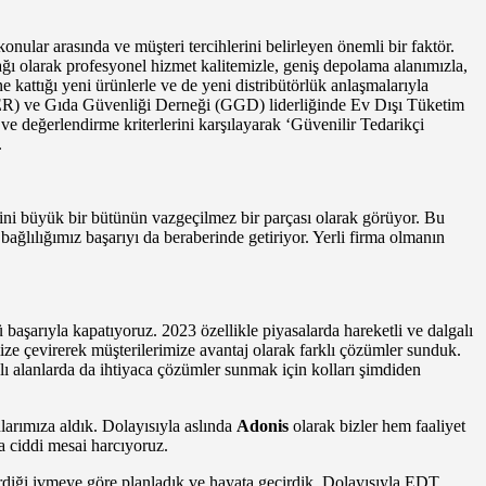
ular arasında ve müşteri tercihlerini belirleyen önemli bir faktör.
tağı olarak profesyonel hizmet kalitemizle, geniş depolama alanımızla,
e kattığı yeni ürünlerle ve de yeni distribütörlük anlaşmalarıyla
ER) ve Gıda Güvenliği Derneği (GGD) liderliğinde Ev Dışı Tüketim
 ve değerlendirme kriterlerini karşılayarak ‘Güvenilir Tedarikçi
.
ini büyük bir bütünün vazgeçilmez bir parçası olarak görüyor. Bu
bağlılığımız başarıyı da beraberinde getiriyor. Yerli firma olmanın
 başarıyla kapatıyoruz. 2023 özellikle piyasalarda hareketli ve dalgalı
ze çevirerek müşterilerimize avantaj olarak farklı çözümler sunduk.
klı alanlarda da ihtiyaca çözümler sunmak için kolları şimdiden
larımıza aldık. Dolayısıyla aslında
Adonis
olarak bizler hem faaliyet
a ciddi mesai harcıyoruz.
irdiği ivmeye göre planladık ve hayata geçirdik. Dolayısıyla EDT