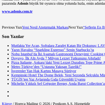
pazarında
Adonis
büyük bir oyuncu olma yolunda hızla, emin adımlarl
www.adonis.com.tr
Previous Yazı
Yeni Nesil Atıştırmalık Markası
Next Yazı
“Şeflerin En 
Son Yazılar
Mutfakta Yer Açan, Sofralara Zarafet Katan Bir Dokunuş: LAV
Yazın Havalısı “Sparkling Espresso” Senin Starbucks’ta
Nobu Istanbul’da İki Aşamalı Gastronomi Deneyimi: Cooking
Doyuyo, İlk Altı Ayda 7 Milyon Lezzet Tutkununu Ağırladı!
Pizza Italiante, Ankara’daki Yeni Lezzet Durağını Tepe Prime 
Metro Türkiye’den “Ustasına Yakışan Tazelik!”
İşverenler Yan Hak Kartını Masaya Sürüyor
Kempinski Hotel The Dome Belek, Yeni Sezonda Selçuklu Mir
TÜGİS’ten Yaz Aylarında Gıda Güvenliği Uyarısı
Michelin Yıldızlı Şef Grégoire Berger, Anda Barut Collection
Künye
/ Horeca Mailing © 2026 / Postkom A.Ş. Hizmetidir