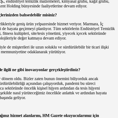
.Ş.
, endüstriyel temizlik malzemeleri, kimyasal grubu, kağıt grubu,
ilkent Holding bünyesinde faaliyetlerine devam ediyor.
erinizden bahsedebilir misiniz?
iktelikleriyle geniş ürün yelpazesinde hizmet veriyor. Marmara, İç
i de hayata geçirmeyi planlıyor. Tüm sektörlerin Endüstriyel Temizlik
ri, fitness kulüpleri, site/tesis yönetimi, yiyecek içecek sektöründe
nolojileriyle değer katmaya devam ediyor.
 de müşterileri ile uzun soluklu ve sürdürülebilir bir ticari ilişki
teri memnuniyetine odaklanarak yürütüyor.
 ilgili ne gibi inovasyonlar gerçekleştirdiniz?
z bir dönem oldu. Bizler zaten bunun önemini biliyorduk ancak
ürdürülebilirliği açısından çalışıyorduk, pandemi bu süreci
a sektöründe öncelik kişisel hijyen ardından da tesis hijyeni
şekilde nasıl yürüteceğimiz öncelikle anlattık ve ardından hayata
aşında geliyor.
ığınız hizmet alanlarını, HM Gazete okuyucularımız için