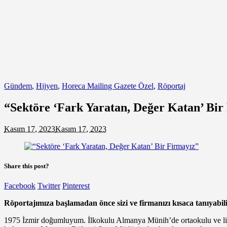
Gündem
,
Hijyen
,
Horeca Mailing Gazete Özel
,
Röportaj
“Sektöre ‘Fark Yaratan, Değer Katan’ Bir
Kasım 17, 2023
Kasım 17, 2023
Share this post?
Facebook
Twitter
Pinterest
Röportajımıza başlamadan önce sizi ve firmanızı kısaca tanıyabil
1975 İzmir doğumluyum. İlkokulu Almanya Münih’de ortaokulu ve lis