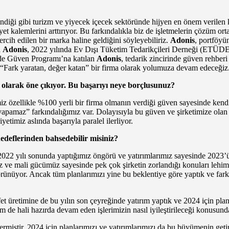
iği gibi turizm ve yiyecek içecek sektöründe hijyen en önem verilen kon
et kalemlerini arttırıyor. Bu farkındalıkla biz de işletmelerin çözüm or
tercih edilen bir marka haline geldiğini söyleyebiliriz.
Adonis
, portföyün
a
Adonis
, 2022 yılında Ev Dışı Tüketim Tedarikçileri Derneği (ETÜD
inde Güven Programı’na katılan
Adonis
, tedarik zincirinde güven rehberi
 “Fark yaratan, değer katan” bir firma olarak yolumuza devam edeceğiz
 olarak öne çıkıyor. Bu başarıyı neye borçlusunuz?
z özellikle %100 yerli bir firma olmanın verdiği güven sayesinde kend
 yapamaz” farkındalığımız var. Dolayısıyla bu güven ve şirketimize olan 
etimiz aslında başarıyla paralel ilerliyor.
hedeflerinden bahsedebilir misiniz?
. 2022 yılı sonunda yaptığımız öngörü ve yatırımlarımız sayesinde 2023’ü
 ve mali gücümüz sayesinde pek çok şirketin zorlandığı konuları lehimi
 görünüyor. Ancak tüm planlarımızı yine bu beklentiye göre yaptık ve far
t üretimine de bu yılın son çeyreğinde yatırım yaptık ve 2024 için plan
m de hali hazırda devam eden işlerimizin nasıl iyileştirileceği konusund
ermiştir. 2024 için planlarımızı ve yatırımlarımızı da bu büyümenin get