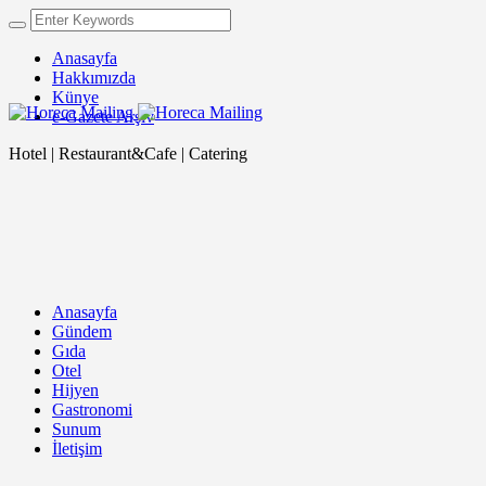
Anasayfa
Hakkımızda
Künye
e-Gazete Arşiv
Hotel | Restaurant&Cafe | Catering
Anasayfa
Gündem
Gıda
Otel
Hijyen
Gastronomi
Sunum
İletişim