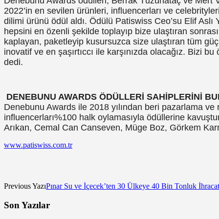
Denebunu Awards ödülleri, Berrak Tüzünataç ve Mert Vi
2022’in en sevilen ürünleri, influencerları ve celebrityle
dilimi ürünü ödül aldı. Ödülü Patiswiss Ceo’su Elif Aslı Y
hepsini en özenli şekilde toplayıp bize ulaştıran sonras
kaplayan, paketleyip kusursuzca size ulaştıran tüm güçlü
inovatif ve en şaşırtıccı ile karşınızda olacağız. Bizi 
dedi.
DENEBUNU AWARDS ÖDÜLLERİ SAHİPLERİNİ B
Denebunu Awards ile 2018 yılından beri pazarlama ve rek
influencerları%100 halk oylamasıyla ödüllerine kavuşturu
Arıkan, Cemal Can Canseven, Müge Boz, Görkem Karman
www.patiswiss.com.tr
Previous Yazı
Pınar Su ve İçecek’ten 30 Ülkeye 40 Bin Tonluk İhracat
Son Yazılar