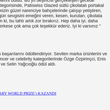
rini buldu. Bu yıl beşincisi gerçekleşen gecede
ategorisinde, Patiswiss Glazed sütlü çikolatalı portakal
emizin güzel narenciye bahçelerinde çalışıp yetiştiren,
 gün sevgisini emeğini veren, kesen, kurutan, çikolata
i, bu tahtı artık zor bırakırız. Hep daha iyi, daha
erkese çok ama çok teşekkür ederiz. İyi ki varsınız ”
aşarılarını ödüllendiriyor. Sevilen marka ürünlerini ve
encer ve celebrity kategorilerinde Özge Özpirinçci, Enis
e Selin Yağcıoğlu ödül aldı.
ARY WORLD PRIZE’ı KAZANDI