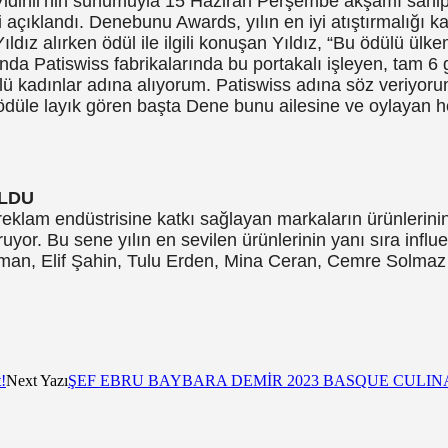
dinli’nin sunumuyla 15 Haziran Perşembe akşamı sahiple
ri açıklandı. Denebunu Awards, yılın en iyi atıştırmalığı k
ıldız alırken ödül ile ilgili konuşan Yıldız, “Bu ödülü ülk
ında Patiswiss fabrikalarında bu portakalı işleyen, tam 6
 kadınlar adına alıyorum. Patiswiss adına söz veriyorum k
bu ödüle layık gören başta Dene bunu ailesine ve oylayan h
ULDU
lam endüstrisine katkı sağlayan markaların ürünlerinin b
yor. Bu sene yılın en sevilen ürünlerinin yanı sıra influ
, Elif Şahin, Tulu Erden, Mina Ceran, Cemre Solmaz v
!
Next Yazı
ŞEF EBRU BAYBARA DEMİR 2023 BASQUE CULIN