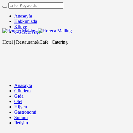
Anasayfa
Hakkımızda
Künye
e-Gazete Arşiv
Hotel | Restaurant&Cafe | Catering
Anasayfa
Gündem
Gıda
Otel
Hijyen
Gastronomi
Sunum
İletişim