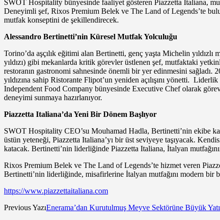
SWOT Hospitality bünyesinde faaliyet gösteren Piazzetta Italiana, mut
Deneyimli şef, Rixos Premium Belek ve The Land of Legends’te buluna
mutfak konseptini de şekillendirecek.
Alessandro Bertinetti’nin Küresel Mutfak Yolculuğu
Torino’da aşçılık eğitimi alan Bertinetti, genç yaşta Michelin yıldızlı m
yıldızı) gibi mekanlarda kritik görevler üstlenen şef, mutfaktaki yetk
restoranın gastronomi sahnesinde önemli bir yer edinmesini sağladı. 
yıldızına sahip Ristorante Flipot’un yeniden açılışını yönetti. Liderl
Independent Food Company bünyesinde Executive Chef olarak görev aldı
deneyimi sunmaya hazırlanıyor.
Piazzetta Italiana’da Yeni Bir Dönem Başlıyor
SWOT Hospitality CEO’su Mouhamad Hadla, Bertinetti’nin ekibe katılma
üstün yeteneği, Piazzetta Italiana’yı bir üst seviyeye taşıyacak. Kend
katacak. Bertinetti’nin liderliğinde Piazzetta Italiana, İtalyan mutfağ
Rixos Premium Belek ve The Land of Legends’te hizmet veren Piazzett
Bertinetti’nin liderliğinde, misafirlerine İtalyan mutfağını modern bir
https://www.piazzettaitaliana.com
Previous Yazı
Enerama’dan Kurutulmuş Meyve Sektörüne Büyük Yatı