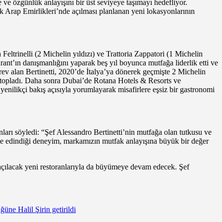
ve özgünlük anlayışını bir üst seviyeye taşımayı hedefliyor.
 Arap Emirlikleri’nde açılması planlanan yeni lokasyonlarının
a Feltrinelli (2 Michelin yıldızı) ve Trattoria Zappatori (1 Michelin
rant’ın danışmanlığını yaparak beş yıl boyunca mutfağa liderlik etti ve
ev alan Bertinetti, 2020’de İtalya’ya dönerek geçmişte 2 Michelin
dir topladı. Daha sonra Dubai’de Rotana Hotels & Resorts ve
nilikçi bakış açısıyla yorumlayarak misafirlere eşsiz bir gastronomi
arı söyledi: “Şef Alessandro Bertinetti’nin mutfağa olan tutkusu ve
çinde edindiği deneyim, markamızın mutfak anlayışına büyük bir değer
açılacak yeni restoranlarıyla da büyümeye devam edecek. Şef
ne Halil Şirin getirildi