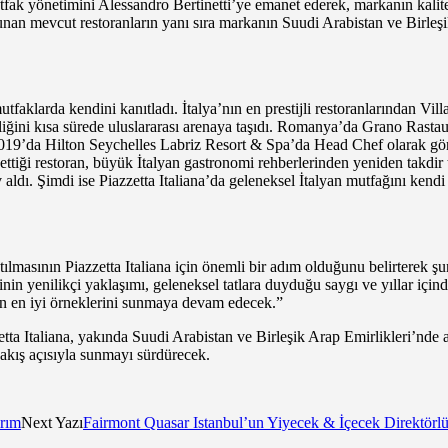
fak yönetimini Alessandro Bertinetti’ye emanet ederek, markanın kalite 
n mevcut restoranların yanı sıra markanın Suudi Arabistan ve Birleşik
utfaklarda kendini kanıtladı. İtalya’nın en prestijli restoranlarından Vill
inliğini kısa sürede uluslararası arenaya taşıdı. Romanya’da Grano Rastau
2019’da Hilton Seychelles Labriz Resort & Spa’da Head Chef olarak gör
ik ettiği restoran, büyük İtalyan gastronomi rehberlerinden yeniden tak
. Şimdi ise Piazzetta Italiana’da geleneksel İtalyan mutfağını kendi ye
sının Piazzetta Italiana için önemli bir adım olduğunu belirterek şunl
isinin yenilikçi yaklaşımı, geleneksel tatlara duyduğu saygı ve yıllar i
ının en iyi örneklerini sunmaya devam edecek.”
a Italiana, yakında Suudi Arabistan ve Birleşik Arap Emirlikleri’nde 
 bakış açısıyla sunmayı sürdürecek.
rım
Next Yazı
Fairmont Quasar Istanbul’un Yiyecek & İçecek Direktörlüğü